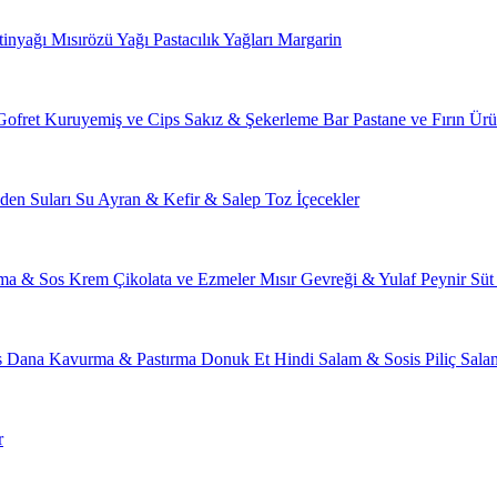
tinyağı
Mısırözü Yağı
Pastacılık Yağları
Margarin
Gofret
Kuruyemiş ve Cips
Sakız & Şekerleme
Bar
Pastane ve Fırın Ürü
den Suları
Su
Ayran & Kefir & Salep
Toz İçecekler
ma & Sos
Krem Çikolata ve Ezmeler
Mısır Gevreği & Yulaf
Peynir
Süt
s
Dana Kavurma & Pastırma
Donuk Et
Hindi Salam & Sosis
Piliç Sal
r