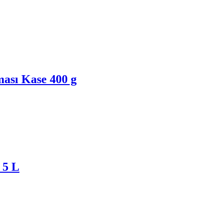
ası Kase 400 g
 5 L