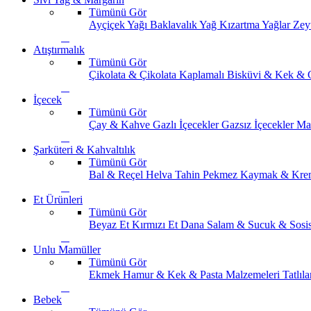
Tümünü Gör
Ayçiçek Yağı
Baklavalık Yağ
Kızartma Yağlar
Zey
Atıştırmalık
Tümünü Gör
Çikolata & Çikolata Kaplamalı
Bisküvi & Kek & 
İçecek
Tümünü Gör
Çay & Kahve
Gazlı İçecekler
Gazsız İçecekler
Ma
Şarküteri & Kahvaltılık
Tümünü Gör
Bal & Reçel
Helva Tahin Pekmez
Kaymak & Kre
Et Ürünleri
Tümünü Gör
Beyaz Et
Kırmızı Et
Dana Salam & Sucuk & Sosi
Unlu Mamüller
Tümünü Gör
Ekmek
Hamur & Kek & Pasta Malzemeleri
Tatlıla
Bebek