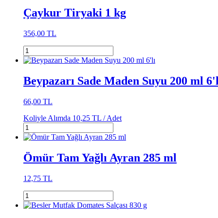
Çaykur Tiryaki 1 kg
356,00 TL
Beypazarı Sade Maden Suyu 200 ml 6'l
66,00 TL
Koliyle Alımda
10,25 TL /
Adet
Ömür Tam Yağlı Ayran 285 ml
12,75 TL