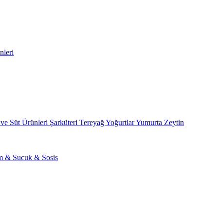
nleri
 ve Süt Ürünleri
Şarküteri
Tereyağ
Yoğurtlar
Yumurta
Zeytin
am & Sucuk & Sosis