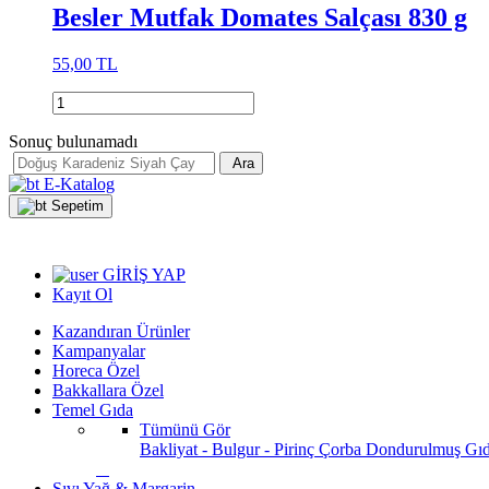
Besler Mutfak Domates Salçası 830 g
55,00 TL
Sonuç bulunamadı
Ara
E-Katalog
Sepetim
GİRİŞ YAP
Kayıt Ol
Kazandıran Ürünler
Kampanyalar
Horeca Özel
Bakkallara Özel
Temel Gıda
Tümünü Gör
Bakliyat - Bulgur - Pirinç
Çorba
Dondurulmuş Gı
Sıvı Yağ & Margarin