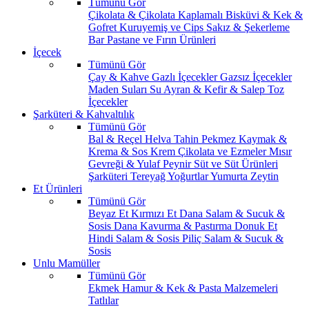
Tümünü Gör
Çikolata & Çikolata Kaplamalı
Bisküvi & Kek &
Gofret
Kuruyemiş ve Cips
Sakız & Şekerleme
Bar
Pastane ve Fırın Ürünleri
İçecek
Tümünü Gör
Çay & Kahve
Gazlı İçecekler
Gazsız İçecekler
Maden Suları
Su
Ayran & Kefir & Salep
Toz
İçecekler
Şarküteri & Kahvaltılık
Tümünü Gör
Bal & Reçel
Helva Tahin Pekmez
Kaymak &
Krema & Sos
Krem Çikolata ve Ezmeler
Mısır
Gevreği & Yulaf
Peynir
Süt ve Süt Ürünleri
Şarküteri
Tereyağ
Yoğurtlar
Yumurta
Zeytin
Et Ürünleri
Tümünü Gör
Beyaz Et
Kırmızı Et
Dana Salam & Sucuk &
Sosis
Dana Kavurma & Pastırma
Donuk Et
Hindi Salam & Sosis
Piliç Salam & Sucuk &
Sosis
Unlu Mamüller
Tümünü Gör
Ekmek
Hamur & Kek & Pasta Malzemeleri
Tatlılar