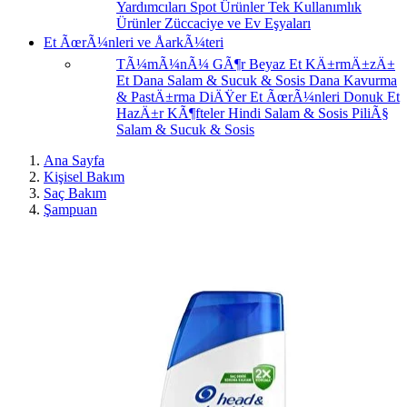
Yardımcıları
Spot Ürünler
Tek Kullanımlık
Ürünler
Züccaciye ve Ev Eşyaları
Et ÃœrÃ¼nleri ve ÅarkÃ¼teri
TÃ¼mÃ¼nÃ¼ GÃ¶r
Beyaz Et
KÄ±rmÄ±zÄ±
Et
Dana Salam & Sucuk & Sosis
Dana Kavurma
& PastÄ±rma
DiÄŸer Et ÃœrÃ¼nleri
Donuk Et
HazÄ±r KÃ¶fteler
Hindi Salam & Sosis
PiliÃ§
Salam & Sucuk & Sosis
Ana Sayfa
Kişisel Bakım
Saç Bakım
Şampuan