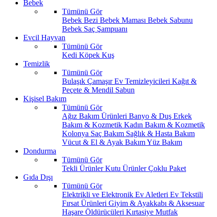
Bebek
Tümünü Gör
Bebek Bezi
Bebek Maması
Bebek Sabunu
Bebek Saç Şampuanı
Evcil Hayvan
Tümünü Gör
Kedi
Köpek
Kuş
Temizlik
Tümünü Gör
Bulaşık
Çamaşır
Ev Temizleyicileri
Kağıt &
Peçete & Mendil
Sabun
Kişisel Bakım
Tümünü Gör
Ağız Bakım Ürünleri
Banyo & Duş
Erkek
Bakım & Kozmetik
Kadın Bakım & Kozmetik
Kolonya
Saç Bakım
Sağlık & Hasta Bakım
Vücut & El & Ayak Bakım
Yüz Bakım
Dondurma
Tümünü Gör
Tekli Ürünler
Kutu Ürünler
Çoklu Paket
Gıda Dışı
Tümünü Gör
Elektrikli ve Elektronik Ev Aletleri
Ev Tekstili
Fırsat Ürünleri
Giyim & Ayakkabı & Aksesuar
Haşare Öldürücüleri
Kırtasiye
Mutfak