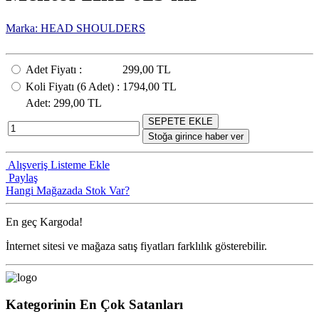
Marka: HEAD SHOULDERS
Adet Fiyatı
:
299,00 TL
Koli Fiyatı
(6
Adet
) :
1794,00 TL
Adet
: 299,00 TL
SEPETE EKLE
Stoğa girince haber ver
Alışveriş Listeme Ekle
Paylaş
Hangi Mağazada Stok Var?
En geç
Kargoda!
İnternet sitesi ve mağaza satış fiyatları farklılık gösterebilir.
Kategorinin En Çok Satanları