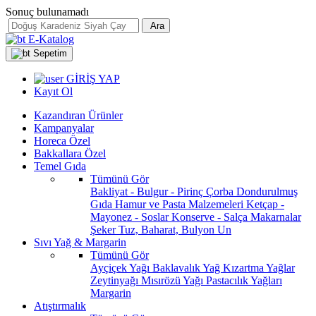
Sonuç bulunamadı
Ara
E-Katalog
Sepetim
GİRİŞ YAP
Kayıt Ol
Kazandıran Ürünler
Kampanyalar
Horeca Özel
Bakkallara Özel
Temel Gıda
Tümünü Gör
Bakliyat - Bulgur - Pirinç
Çorba
Dondurulmuş
Gıda
Hamur ve Pasta Malzemeleri
Ketçap -
Mayonez - Soslar
Konserve - Salça
Makarnalar
Şeker
Tuz, Baharat, Bulyon
Un
Sıvı Yağ & Margarin
Tümünü Gör
Ayçiçek Yağı
Baklavalık Yağ
Kızartma Yağlar
Zeytinyağı
Mısırözü Yağı
Pastacılık Yağları
Margarin
Atıştırmalık