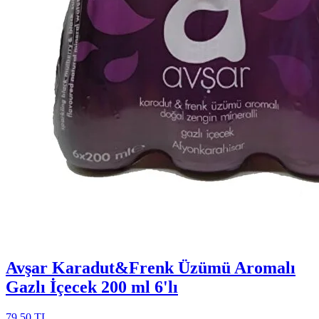
Avşar Karadut&Frenk Üzümü Aromalı
Gazlı İçecek 200 ml 6'lı
79,50 TL