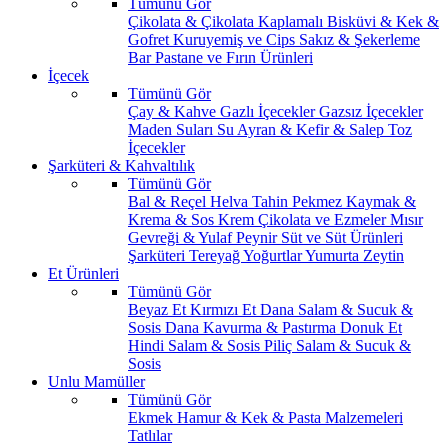
Tümünü Gör
Çikolata & Çikolata Kaplamalı
Bisküvi & Kek &
Gofret
Kuruyemiş ve Cips
Sakız & Şekerleme
Bar
Pastane ve Fırın Ürünleri
İçecek
Tümünü Gör
Çay & Kahve
Gazlı İçecekler
Gazsız İçecekler
Maden Suları
Su
Ayran & Kefir & Salep
Toz
İçecekler
Şarküteri & Kahvaltılık
Tümünü Gör
Bal & Reçel
Helva Tahin Pekmez
Kaymak &
Krema & Sos
Krem Çikolata ve Ezmeler
Mısır
Gevreği & Yulaf
Peynir
Süt ve Süt Ürünleri
Şarküteri
Tereyağ
Yoğurtlar
Yumurta
Zeytin
Et Ürünleri
Tümünü Gör
Beyaz Et
Kırmızı Et
Dana Salam & Sucuk &
Sosis
Dana Kavurma & Pastırma
Donuk Et
Hindi Salam & Sosis
Piliç Salam & Sucuk &
Sosis
Unlu Mamüller
Tümünü Gör
Ekmek
Hamur & Kek & Pasta Malzemeleri
Tatlılar