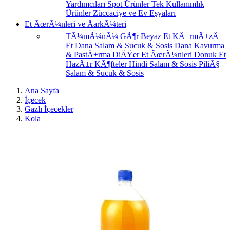
Yardımcıları
Spot Ürünler
Tek Kullanımlık
Ürünler
Züccaciye ve Ev Eşyaları
Et ÃœrÃ¼nleri ve ÅarkÃ¼teri
TÃ¼mÃ¼nÃ¼ GÃ¶r
Beyaz Et
KÄ±rmÄ±zÄ±
Et
Dana Salam & Sucuk & Sosis
Dana Kavurma
& PastÄ±rma
DiÄŸer Et ÃœrÃ¼nleri
Donuk Et
HazÄ±r KÃ¶fteler
Hindi Salam & Sosis
PiliÃ§
Salam & Sucuk & Sosis
Ana Sayfa
İçecek
Gazlı İçecekler
Kola