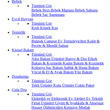
Bebek
Tümünü Gör
Bebek Bezi
Bebek Maması
Bebek Sabunu
Bebek Saç Şampuanı
Evcil Hayvan
Tümünü Gör
Kedi
Köpek
Kuş
Temizlik
Tümünü Gör
Bulaşık
Çamaşır
Ev Temizleyicileri
Kağıt &
Peçete & Mendil
Sabun
Kişisel Bakım
Tümünü Gör
Ağız Bakım Ürünleri
Banyo & Duş
Erkek
Bakım & Kozmetik
Kadın Bakım & Kozmetik
Kolonya
Saç Bakım
Sağlık & Hasta Bakım
Vücut & El & Ayak Bakım
Yüz Bakım
Dondurma
Tümünü Gör
Tekli Ürünler
Kutu Ürünler
Çoklu Paket
Gıda Dışı
Tümünü Gör
Elektrikli ve Elektronik Ev Aletleri
Ev Tekstili
Fırsat Ürünleri
Giyim & Ayakkabı & Aksesuar
Haşare Öldürücüleri
Kırtasiye
Mutfak