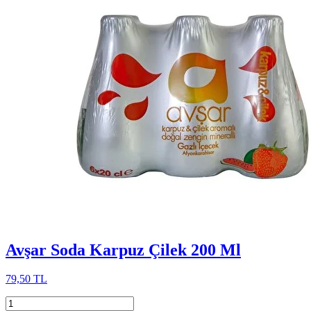
Avşar Soda Karpuz Çilek 200 Ml
79,50 TL