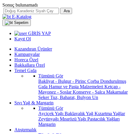
Sonuç bulunamadı
Ara
E-Katalog
Sepetim
GİRİŞ YAP
Kayıt Ol
Kazandıran Ürünler
Kampanyalar
Horeca Özel
Bakkallara Özel
Temel Gıda
Tümünü Gör
Bakliyat - Bulgur - Pirinç
Çorba
Dondurulmuş
Gıda
Hamur ve Pasta Malzemeleri
Ketçap -
Mayonez - Soslar
Konserve - Salça
Makarnalar
Şeker
Tuz, Baharat, Bulyon
Un
Sıvı Yağ & Margarin
Tümünü Gör
Ayçiçek Yağı
Baklavalık Yağ
Kızartma Yağlar
Zeytinyağı
Mısırözü Yağı
Pastacılık Yağları
Margarin
Atıştırmalık