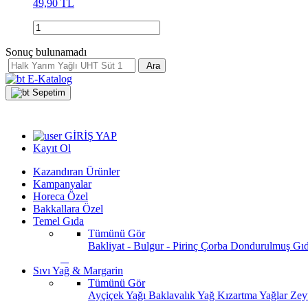
49,90 TL
Sonuç bulunamadı
Ara
E-Katalog
Sepetim
GİRİŞ YAP
Kayıt Ol
Kazandıran Ürünler
Kampanyalar
Horeca Özel
Bakkallara Özel
Temel Gıda
Tümünü Gör
Bakliyat - Bulgur - Pirinç
Çorba
Dondurulmuş Gı
Sıvı Yağ & Margarin
Tümünü Gör
Ayçiçek Yağı
Baklavalık Yağ
Kızartma Yağlar
Zey