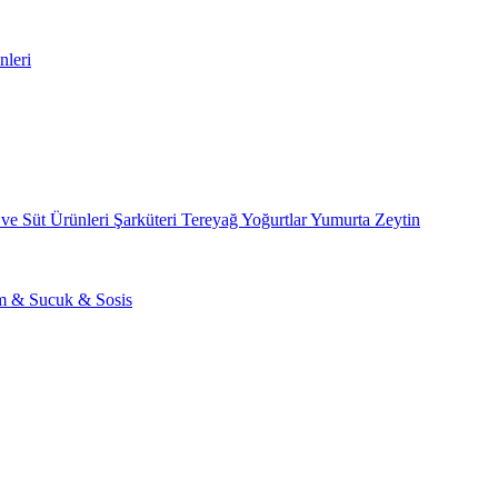
nleri
 ve Süt Ürünleri
Şarküteri
Tereyağ
Yoğurtlar
Yumurta
Zeytin
am & Sucuk & Sosis