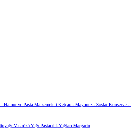
da
Hamur ve Pasta Malzemeleri
Ketçap - Mayonez - Soslar
Konserve -
tinyağı
Mısırözü Yağı
Pastacılık Yağları
Margarin