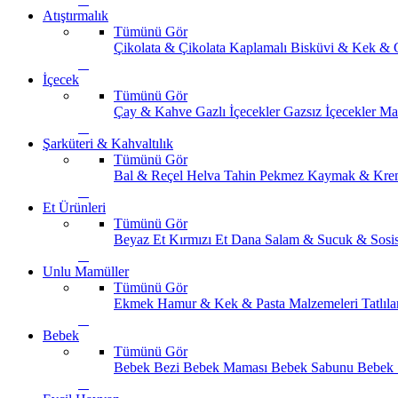
Atıştırmalık
Tümünü Gör
Çikolata & Çikolata Kaplamalı
Bisküvi & Kek & 
İçecek
Tümünü Gör
Çay & Kahve
Gazlı İçecekler
Gazsız İçecekler
Ma
Şarküteri & Kahvaltılık
Tümünü Gör
Bal & Reçel
Helva Tahin Pekmez
Kaymak & Kre
Et Ürünleri
Tümünü Gör
Beyaz Et
Kırmızı Et
Dana Salam & Sucuk & Sosi
Unlu Mamüller
Tümünü Gör
Ekmek
Hamur & Kek & Pasta Malzemeleri
Tatlıla
Bebek
Tümünü Gör
Bebek Bezi
Bebek Maması
Bebek Sabunu
Bebek 