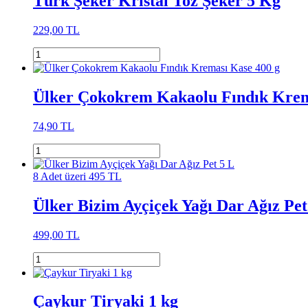
Türk Şeker Kristal Toz Şeker 5 Kg
229,00 TL
Ülker Çokokrem Kakaolu Fındık Krem
74,90 TL
8 Adet üzeri 495 TL
Ülker Bizim Ayçiçek Yağı Dar Ağız Pet
499,00 TL
Çaykur Tiryaki 1 kg