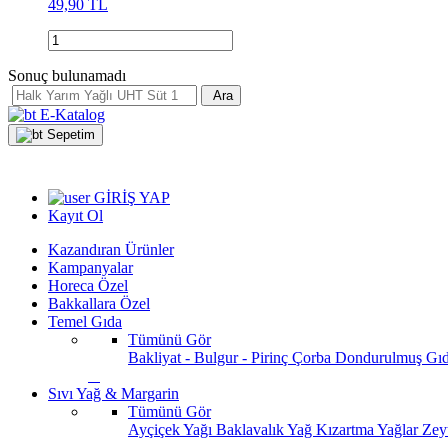
49,90 TL
Sonuç bulunamadı
Ara
E-Katalog
Sepetim
GİRİŞ YAP
Kayıt Ol
Kazandıran Ürünler
Kampanyalar
Horeca Özel
Bakkallara Özel
Temel Gıda
Tümünü Gör
Bakliyat - Bulgur - Pirinç
Çorba
Dondurulmuş Gı
Sıvı Yağ & Margarin
Tümünü Gör
Ayçiçek Yağı
Baklavalık Yağ
Kızartma Yağlar
Zey