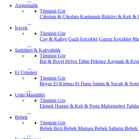
Atıştırmalık
Tümünü Gör
Çikolata & Çikolata Kaplamalı
Bisküvi & Kek & 
İçecek
Tümünü Gör
Çay & Kahve
Gazlı İçecekler
Gazsız İçecekler
Ma
Şarküteri & Kahvaltılık
Tümünü Gör
Bal & Reçel
Helva Tahin Pekmez
Kaymak & Kre
Et Ürünleri
Tümünü Gör
Beyaz Et
Kırmızı Et
Dana Salam & Sucuk & Sosi
Unlu Mamüller
Tümünü Gör
Ekmek
Hamur & Kek & Pasta Malzemeleri
Tatlıla
Bebek
Tümünü Gör
Bebek Bezi
Bebek Maması
Bebek Sabunu
Bebek 