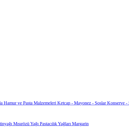
da
Hamur ve Pasta Malzemeleri
Ketçap - Mayonez - Soslar
Konserve -
tinyağı
Mısırözü Yağı
Pastacılık Yağları
Margarin