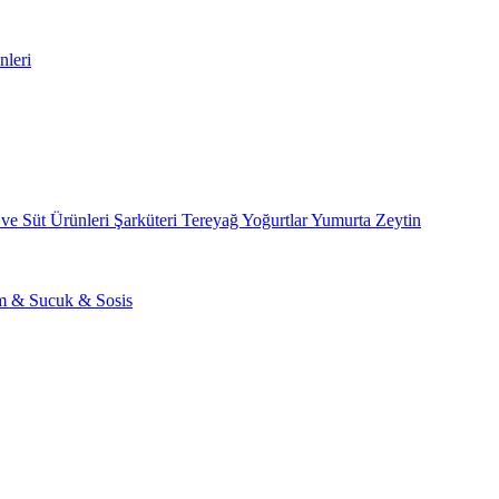
nleri
 ve Süt Ürünleri
Şarküteri
Tereyağ
Yoğurtlar
Yumurta
Zeytin
am & Sucuk & Sosis