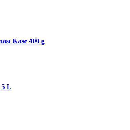
ası Kase 400 g
 5 L