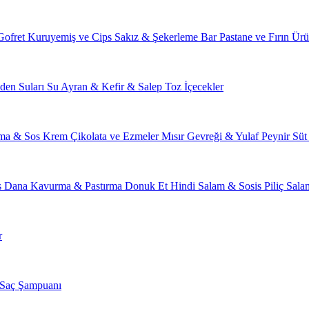
Gofret
Kuruyemiş ve Cips
Sakız & Şekerleme
Bar
Pastane ve Fırın Ürü
den Suları
Su
Ayran & Kefir & Salep
Toz İçecekler
ma & Sos
Krem Çikolata ve Ezmeler
Mısır Gevreği & Yulaf
Peynir
Süt
s
Dana Kavurma & Pastırma
Donuk Et
Hindi Salam & Sosis
Piliç Sal
r
Saç Şampuanı