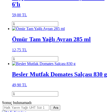
6'lı
59,00 TL
Ömür Tam Yağlı Ayran 285 ml
12,75 TL
Besler Mutfak Domates Salçası 830 g
49,90 TL
Sonuç bulunamadı
Ara