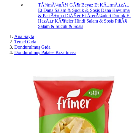
TÃ¼mÃ¼nÃ¼ GÃ¶r
Beyaz Et
KÄ±rmÄ±zÄ±
Et
Dana Salam & Sucuk & Sosis
Dana Kavurma
& PastÄ±rma
DiÄŸer Et ÃœrÃ¼nleri
Donuk Et
HazÄ±r KÃ¶fteler
Hindi Salam & Sosis
PiliÃ§
Salam & Sucuk & Sosis
Ana Sayfa
Temel Gıda
Dondurulmuş Gıda
Dondurulmuş Patates Kızartması