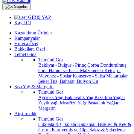
E-Katalog
Sepetim
GİRİŞ YAP
Kayıt Ol
Kazandıran Ürünler
Kampanyalar
Horeca Özel
Bakkallara Özel
Temel Gıda
Tümünü Gör
Bakliyat - Bulgur - Pirinç
Çorba
Dondurulmuş
Gıda
Hamur ve Pasta Malzemeleri
Ketçap -
Mayonez - Soslar
Konserve - Salça
Makarnalar
Şeker
Tuz, Baharat, Bulyon
Un
Sıvı Yağ & Margarin
Tümünü Gör
Ayçiçek Yağı
Baklavalık Yağ
Kızartma Yağlar
Zeytinyağı
Mısırözü Yağı
Pastacılık Yağları
Margarin
Atıştırmalık
Tümünü Gör
Çikolata & Çikolata Kaplamalı
Bisküvi & Kek &
Gofret
Kuruyemiş ve Cips
Sakız & Şekerleme