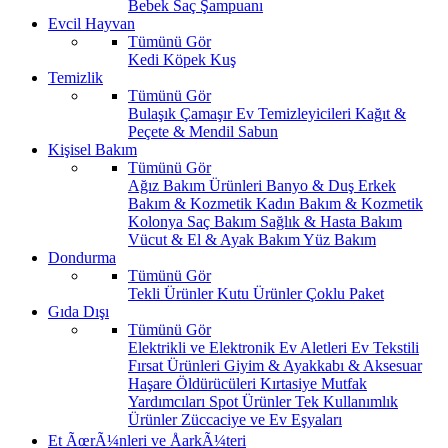
Bebek Saç Şampuanı
Evcil Hayvan
Tümünü Gör
Kedi
Köpek
Kuş
Temizlik
Tümünü Gör
Bulaşık
Çamaşır
Ev Temizleyicileri
Kağıt &
Peçete & Mendil
Sabun
Kişisel Bakım
Tümünü Gör
Ağız Bakım Ürünleri
Banyo & Duş
Erkek
Bakım & Kozmetik
Kadın Bakım & Kozmetik
Kolonya
Saç Bakım
Sağlık & Hasta Bakım
Vücut & El & Ayak Bakım
Yüz Bakım
Dondurma
Tümünü Gör
Tekli Ürünler
Kutu Ürünler
Çoklu Paket
Gıda Dışı
Tümünü Gör
Elektrikli ve Elektronik Ev Aletleri
Ev Tekstili
Fırsat Ürünleri
Giyim & Ayakkabı & Aksesuar
Haşare Öldürücüleri
Kırtasiye
Mutfak
Yardımcıları
Spot Ürünler
Tek Kullanımlık
Ürünler
Züccaciye ve Ev Eşyaları
Et ÃœrÃ¼nleri ve ÅarkÃ¼teri