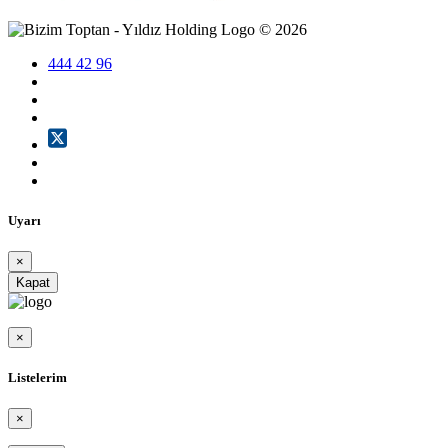
©
2026
444 42 96
Uyarı
×
Kapat
×
Listelerim
×