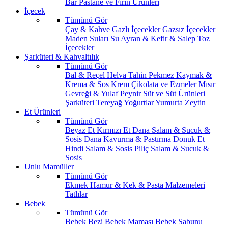
Bar
Pastane ve Fırın Ürünleri
İçecek
Tümünü Gör
Çay & Kahve
Gazlı İçecekler
Gazsız İçecekler
Maden Suları
Su
Ayran & Kefir & Salep
Toz
İçecekler
Şarküteri & Kahvaltılık
Tümünü Gör
Bal & Reçel
Helva Tahin Pekmez
Kaymak &
Krema & Sos
Krem Çikolata ve Ezmeler
Mısır
Gevreği & Yulaf
Peynir
Süt ve Süt Ürünleri
Şarküteri
Tereyağ
Yoğurtlar
Yumurta
Zeytin
Et Ürünleri
Tümünü Gör
Beyaz Et
Kırmızı Et
Dana Salam & Sucuk &
Sosis
Dana Kavurma & Pastırma
Donuk Et
Hindi Salam & Sosis
Piliç Salam & Sucuk &
Sosis
Unlu Mamüller
Tümünü Gör
Ekmek
Hamur & Kek & Pasta Malzemeleri
Tatlılar
Bebek
Tümünü Gör
Bebek Bezi
Bebek Maması
Bebek Sabunu