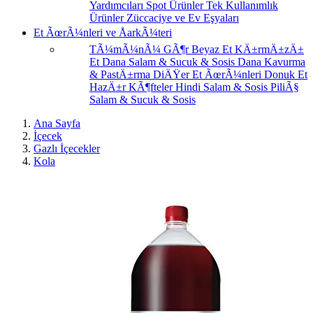
Yardımcıları
Spot Ürünler
Tek Kullanımlık
Ürünler
Züccaciye ve Ev Eşyaları
Et ÃœrÃ¼nleri ve ÅarkÃ¼teri
TÃ¼mÃ¼nÃ¼ GÃ¶r
Beyaz Et
KÄ±rmÄ±zÄ±
Et
Dana Salam & Sucuk & Sosis
Dana Kavurma
& PastÄ±rma
DiÄŸer Et ÃœrÃ¼nleri
Donuk Et
HazÄ±r KÃ¶fteler
Hindi Salam & Sosis
PiliÃ§
Salam & Sucuk & Sosis
Ana Sayfa
İçecek
Gazlı İçecekler
Kola