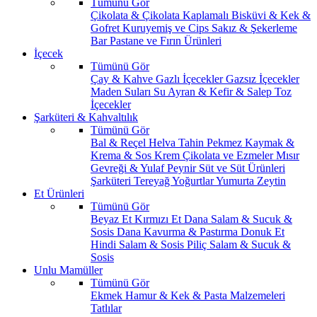
Tümünü Gör
Çikolata & Çikolata Kaplamalı
Bisküvi & Kek &
Gofret
Kuruyemiş ve Cips
Sakız & Şekerleme
Bar
Pastane ve Fırın Ürünleri
İçecek
Tümünü Gör
Çay & Kahve
Gazlı İçecekler
Gazsız İçecekler
Maden Suları
Su
Ayran & Kefir & Salep
Toz
İçecekler
Şarküteri & Kahvaltılık
Tümünü Gör
Bal & Reçel
Helva Tahin Pekmez
Kaymak &
Krema & Sos
Krem Çikolata ve Ezmeler
Mısır
Gevreği & Yulaf
Peynir
Süt ve Süt Ürünleri
Şarküteri
Tereyağ
Yoğurtlar
Yumurta
Zeytin
Et Ürünleri
Tümünü Gör
Beyaz Et
Kırmızı Et
Dana Salam & Sucuk &
Sosis
Dana Kavurma & Pastırma
Donuk Et
Hindi Salam & Sosis
Piliç Salam & Sucuk &
Sosis
Unlu Mamüller
Tümünü Gör
Ekmek
Hamur & Kek & Pasta Malzemeleri
Tatlılar