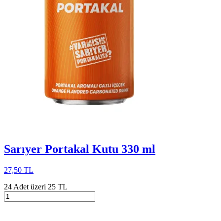
Sarıyer Portakal Kutu 330 ml
27,50 TL
24 Adet üzeri 25 TL