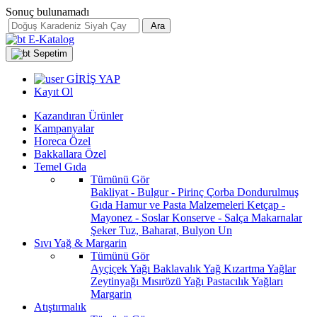
Sonuç bulunamadı
Ara
E-Katalog
Sepetim
GİRİŞ YAP
Kayıt Ol
Kazandıran Ürünler
Kampanyalar
Horeca Özel
Bakkallara Özel
Temel Gıda
Tümünü Gör
Bakliyat - Bulgur - Pirinç
Çorba
Dondurulmuş
Gıda
Hamur ve Pasta Malzemeleri
Ketçap -
Mayonez - Soslar
Konserve - Salça
Makarnalar
Şeker
Tuz, Baharat, Bulyon
Un
Sıvı Yağ & Margarin
Tümünü Gör
Ayçiçek Yağı
Baklavalık Yağ
Kızartma Yağlar
Zeytinyağı
Mısırözü Yağı
Pastacılık Yağları
Margarin
Atıştırmalık