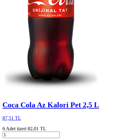
Coca Cola Az Kalori Pet 2,5 L
87,51 TL
6 Adet üzeri 82,01 TL