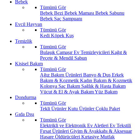
Bebek
Tümünü Gör
Bebek Bezi
Bebek Maması
Bebek Sabunu
Bebek Saç Şampuanı
Evcil Hayvan
Tümünü Gör
Kedi
Köpek
Kuş
Temizlik
Tümünü Gör
Bulaşık
Çamaşır
Ev Temizleyicileri
Kağıt &
Peçete & Mendil
Sabun
Kişisel Bakım
Tümünü Gör
Ağız Bakım Ürünleri
Banyo & Duş
Erkek
Bakım & Kozmetik
Kadın Bakım & Kozmetik
Kolonya
Saç Bakım
Sağlık & Hasta Bakım
Vücut & El & Ayak Bakım
Yüz Bakım
Dondurma
Tümünü Gör
Tekli Ürünler
Kutu Ürünler
Çoklu Paket
Gıda Dışı
Tümünü Gör
Elektrikli ve Elektronik Ev Aletleri
Ev Tekstili
Fırsat Ürünleri
Giyim & Ayakkabı & Aksesuar
Haşare Öldürücüleri
Kırtasiye
Mutfak