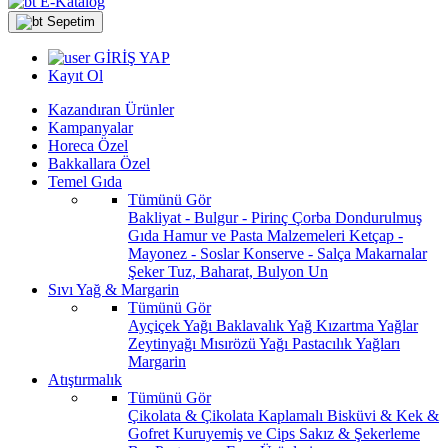
E-Katalog
Sepetim
GİRİŞ YAP
Kayıt Ol
Kazandıran Ürünler
Kampanyalar
Horeca Özel
Bakkallara Özel
Temel Gıda
Tümünü Gör
Bakliyat - Bulgur - Pirinç
Çorba
Dondurulmuş
Gıda
Hamur ve Pasta Malzemeleri
Ketçap -
Mayonez - Soslar
Konserve - Salça
Makarnalar
Şeker
Tuz, Baharat, Bulyon
Un
Sıvı Yağ & Margarin
Tümünü Gör
Ayçiçek Yağı
Baklavalık Yağ
Kızartma Yağlar
Zeytinyağı
Mısırözü Yağı
Pastacılık Yağları
Margarin
Atıştırmalık
Tümünü Gör
Çikolata & Çikolata Kaplamalı
Bisküvi & Kek &
Gofret
Kuruyemiş ve Cips
Sakız & Şekerleme