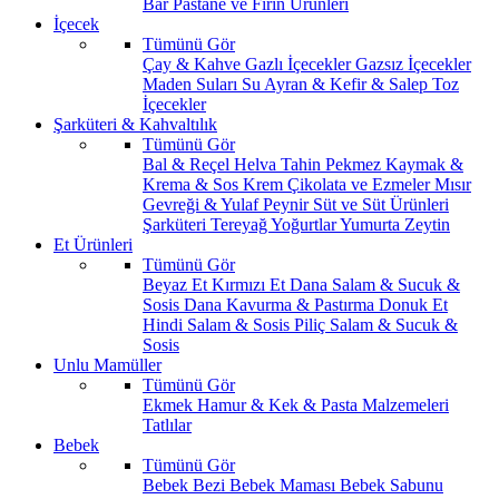
Bar
Pastane ve Fırın Ürünleri
İçecek
Tümünü Gör
Çay & Kahve
Gazlı İçecekler
Gazsız İçecekler
Maden Suları
Su
Ayran & Kefir & Salep
Toz
İçecekler
Şarküteri & Kahvaltılık
Tümünü Gör
Bal & Reçel
Helva Tahin Pekmez
Kaymak &
Krema & Sos
Krem Çikolata ve Ezmeler
Mısır
Gevreği & Yulaf
Peynir
Süt ve Süt Ürünleri
Şarküteri
Tereyağ
Yoğurtlar
Yumurta
Zeytin
Et Ürünleri
Tümünü Gör
Beyaz Et
Kırmızı Et
Dana Salam & Sucuk &
Sosis
Dana Kavurma & Pastırma
Donuk Et
Hindi Salam & Sosis
Piliç Salam & Sucuk &
Sosis
Unlu Mamüller
Tümünü Gör
Ekmek
Hamur & Kek & Pasta Malzemeleri
Tatlılar
Bebek
Tümünü Gör
Bebek Bezi
Bebek Maması
Bebek Sabunu