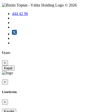
©
2026
444 42 96
Uyarı
×
Kapat
×
Listelerim
×
Kaydet