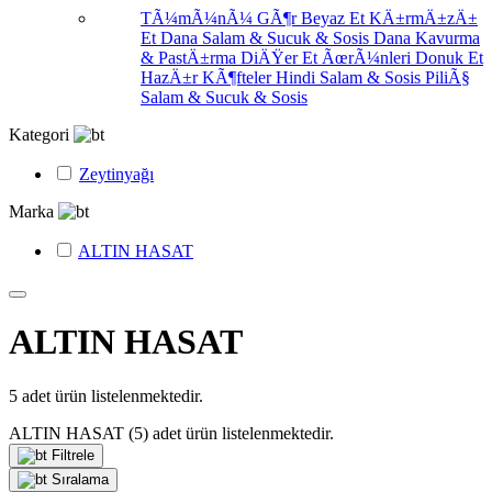
TÃ¼mÃ¼nÃ¼ GÃ¶r
Beyaz Et
KÄ±rmÄ±zÄ±
Et
Dana Salam & Sucuk & Sosis
Dana Kavurma
& PastÄ±rma
DiÄŸer Et ÃœrÃ¼nleri
Donuk Et
HazÄ±r KÃ¶fteler
Hindi Salam & Sosis
PiliÃ§
Salam & Sucuk & Sosis
Kategori
Zeytinyağı
Marka
ALTIN HASAT
ALTIN HASAT
5
adet ürün listelenmektedir.
ALTIN HASAT
(5)
adet ürün listelenmektedir.
Filtrele
Sıralama