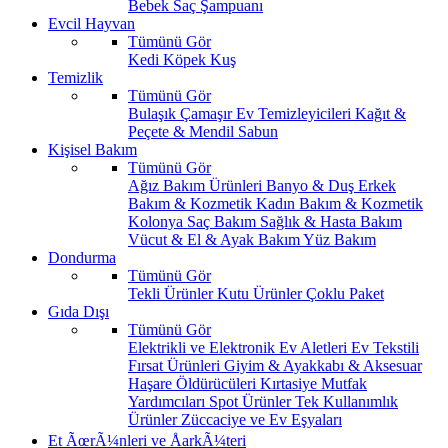
Bebek Saç Şampuanı
Evcil Hayvan
Tümünü Gör
Kedi
Köpek
Kuş
Temizlik
Tümünü Gör
Bulaşık
Çamaşır
Ev Temizleyicileri
Kağıt &
Peçete & Mendil
Sabun
Kişisel Bakım
Tümünü Gör
Ağız Bakım Ürünleri
Banyo & Duş
Erkek
Bakım & Kozmetik
Kadın Bakım & Kozmetik
Kolonya
Saç Bakım
Sağlık & Hasta Bakım
Vücut & El & Ayak Bakım
Yüz Bakım
Dondurma
Tümünü Gör
Tekli Ürünler
Kutu Ürünler
Çoklu Paket
Gıda Dışı
Tümünü Gör
Elektrikli ve Elektronik Ev Aletleri
Ev Tekstili
Fırsat Ürünleri
Giyim & Ayakkabı & Aksesuar
Haşare Öldürücüleri
Kırtasiye
Mutfak
Yardımcıları
Spot Ürünler
Tek Kullanımlık
Ürünler
Züccaciye ve Ev Eşyaları
Et ÃœrÃ¼nleri ve ÅarkÃ¼teri