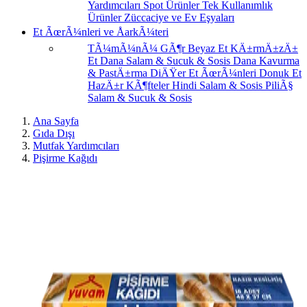
Yardımcıları
Spot Ürünler
Tek Kullanımlık
Ürünler
Züccaciye ve Ev Eşyaları
Et ÃœrÃ¼nleri ve ÅarkÃ¼teri
TÃ¼mÃ¼nÃ¼ GÃ¶r
Beyaz Et
KÄ±rmÄ±zÄ±
Et
Dana Salam & Sucuk & Sosis
Dana Kavurma
& PastÄ±rma
DiÄŸer Et ÃœrÃ¼nleri
Donuk Et
HazÄ±r KÃ¶fteler
Hindi Salam & Sosis
PiliÃ§
Salam & Sucuk & Sosis
Ana Sayfa
Gıda Dışı
Mutfak Yardımcıları
Pişirme Kağıdı