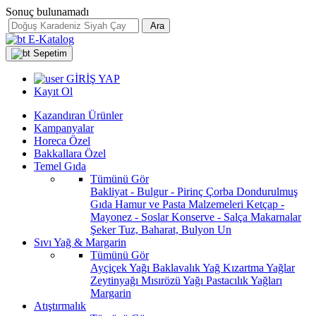
Sonuç bulunamadı
Ara
E-Katalog
Sepetim
GİRİŞ YAP
Kayıt Ol
Kazandıran Ürünler
Kampanyalar
Horeca Özel
Bakkallara Özel
Temel Gıda
Tümünü Gör
Bakliyat - Bulgur - Pirinç
Çorba
Dondurulmuş
Gıda
Hamur ve Pasta Malzemeleri
Ketçap -
Mayonez - Soslar
Konserve - Salça
Makarnalar
Şeker
Tuz, Baharat, Bulyon
Un
Sıvı Yağ & Margarin
Tümünü Gör
Ayçiçek Yağı
Baklavalık Yağ
Kızartma Yağlar
Zeytinyağı
Mısırözü Yağı
Pastacılık Yağları
Margarin
Atıştırmalık