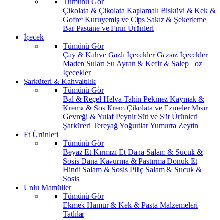
Tümünü Gör
Çikolata & Çikolata Kaplamalı
Bisküvi & Kek &
Gofret
Kuruyemiş ve Cips
Sakız & Şekerleme
Bar
Pastane ve Fırın Ürünleri
İçecek
Tümünü Gör
Çay & Kahve
Gazlı İçecekler
Gazsız İçecekler
Maden Suları
Su
Ayran & Kefir & Salep
Toz
İçecekler
Şarküteri & Kahvaltılık
Tümünü Gör
Bal & Reçel
Helva Tahin Pekmez
Kaymak &
Krema & Sos
Krem Çikolata ve Ezmeler
Mısır
Gevreği & Yulaf
Peynir
Süt ve Süt Ürünleri
Şarküteri
Tereyağ
Yoğurtlar
Yumurta
Zeytin
Et Ürünleri
Tümünü Gör
Beyaz Et
Kırmızı Et
Dana Salam & Sucuk &
Sosis
Dana Kavurma & Pastırma
Donuk Et
Hindi Salam & Sosis
Piliç Salam & Sucuk &
Sosis
Unlu Mamüller
Tümünü Gör
Ekmek
Hamur & Kek & Pasta Malzemeleri
Tatlılar