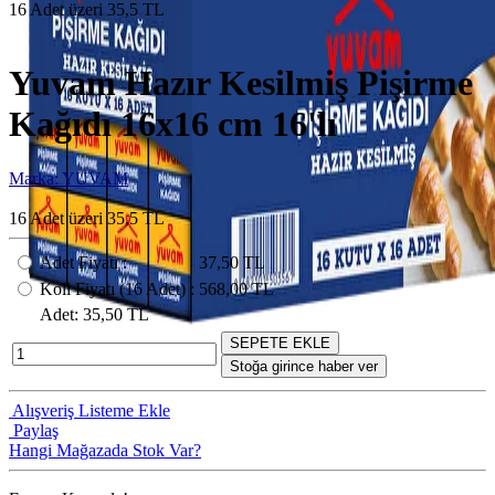
16 Adet üzeri 35,5 TL
Yuvam Hazır Kesilmiş Pişirme
Kağıdı 16x16 cm 16'lı
Marka: YUVAM
16 Adet üzeri 35,5 TL
Adet Fiyatı
:
37,50 TL
Koli Fiyatı
(16
Adet
) :
568,00 TL
Adet
: 35,50 TL
SEPETE EKLE
Stoğa girince haber ver
Alışveriş Listeme Ekle
Paylaş
Hangi Mağazada Stok Var?