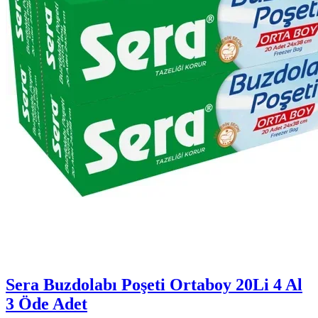
Sera Buzdolabı Poşeti Ortaboy 20Li 4 Al
3 Öde Adet