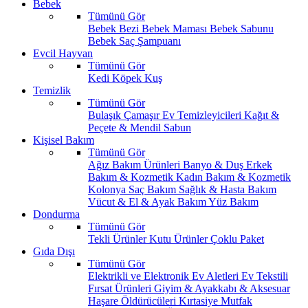
Bebek
Tümünü Gör
Bebek Bezi
Bebek Maması
Bebek Sabunu
Bebek Saç Şampuanı
Evcil Hayvan
Tümünü Gör
Kedi
Köpek
Kuş
Temizlik
Tümünü Gör
Bulaşık
Çamaşır
Ev Temizleyicileri
Kağıt &
Peçete & Mendil
Sabun
Kişisel Bakım
Tümünü Gör
Ağız Bakım Ürünleri
Banyo & Duş
Erkek
Bakım & Kozmetik
Kadın Bakım & Kozmetik
Kolonya
Saç Bakım
Sağlık & Hasta Bakım
Vücut & El & Ayak Bakım
Yüz Bakım
Dondurma
Tümünü Gör
Tekli Ürünler
Kutu Ürünler
Çoklu Paket
Gıda Dışı
Tümünü Gör
Elektrikli ve Elektronik Ev Aletleri
Ev Tekstili
Fırsat Ürünleri
Giyim & Ayakkabı & Aksesuar
Haşare Öldürücüleri
Kırtasiye
Mutfak