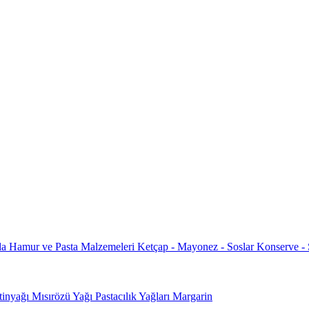
da
Hamur ve Pasta Malzemeleri
Ketçap - Mayonez - Soslar
Konserve -
tinyağı
Mısırözü Yağı
Pastacılık Yağları
Margarin