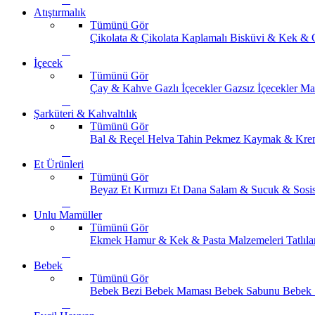
Atıştırmalık
Tümünü Gör
Çikolata & Çikolata Kaplamalı
Bisküvi & Kek & 
İçecek
Tümünü Gör
Çay & Kahve
Gazlı İçecekler
Gazsız İçecekler
Ma
Şarküteri & Kahvaltılık
Tümünü Gör
Bal & Reçel
Helva Tahin Pekmez
Kaymak & Kre
Et Ürünleri
Tümünü Gör
Beyaz Et
Kırmızı Et
Dana Salam & Sucuk & Sosi
Unlu Mamüller
Tümünü Gör
Ekmek
Hamur & Kek & Pasta Malzemeleri
Tatlıla
Bebek
Tümünü Gör
Bebek Bezi
Bebek Maması
Bebek Sabunu
Bebek 