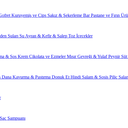
Gofret
Kuruyemiş ve Cips
Sakız & Şekerleme
Bar
Pastane ve Fırın Ürü
den Suları
Su
Ayran & Kefir & Salep
Toz İçecekler
ma & Sos
Krem Çikolata ve Ezmeler
Mısır Gevreği & Yulaf
Peynir
Süt
s
Dana Kavurma & Pastırma
Donuk Et
Hindi Salam & Sosis
Piliç Sal
r
Saç Şampuanı