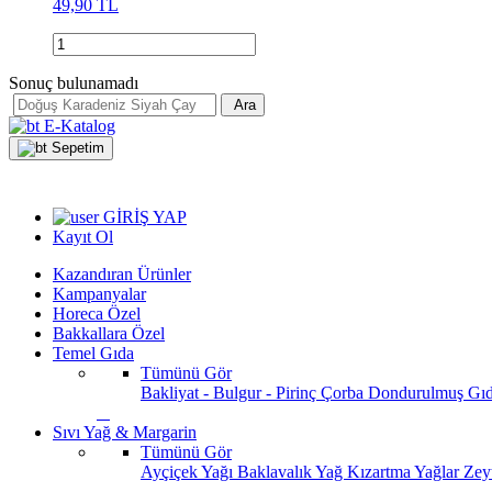
49,90 TL
Sonuç bulunamadı
Ara
E-Katalog
Sepetim
GİRİŞ YAP
Kayıt Ol
Kazandıran Ürünler
Kampanyalar
Horeca Özel
Bakkallara Özel
Temel Gıda
Tümünü Gör
Bakliyat - Bulgur - Pirinç
Çorba
Dondurulmuş Gı
Sıvı Yağ & Margarin
Tümünü Gör
Ayçiçek Yağı
Baklavalık Yağ
Kızartma Yağlar
Zey