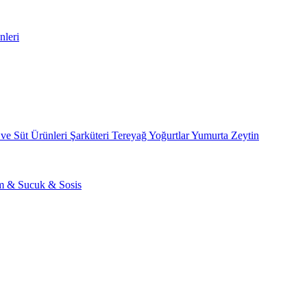
nleri
 ve Süt Ürünleri
Şarküteri
Tereyağ
Yoğurtlar
Yumurta
Zeytin
am & Sucuk & Sosis