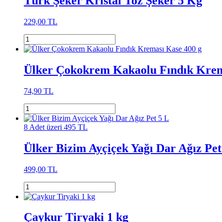
Türk Şeker Kristal Toz Şeker 5 Kg
229,00 TL
Ülker Çokokrem Kakaolu Fındık Krem
74,90 TL
8 Adet üzeri 495 TL
Ülker Bizim Ayçiçek Yağı Dar Ağız Pet
499,00 TL
Çaykur Tiryaki 1 kg