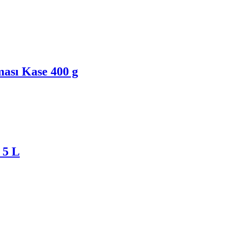
ası Kase 400 g
 5 L