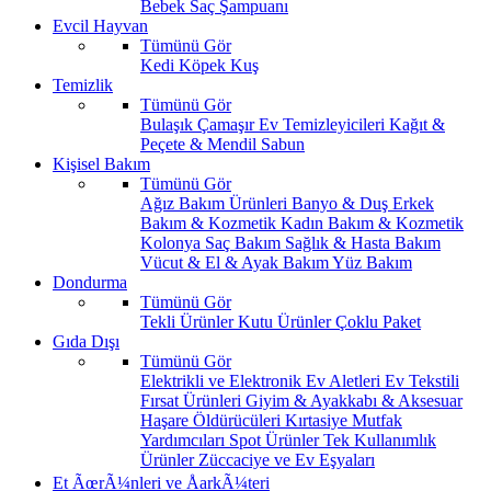
Bebek Saç Şampuanı
Evcil Hayvan
Tümünü Gör
Kedi
Köpek
Kuş
Temizlik
Tümünü Gör
Bulaşık
Çamaşır
Ev Temizleyicileri
Kağıt &
Peçete & Mendil
Sabun
Kişisel Bakım
Tümünü Gör
Ağız Bakım Ürünleri
Banyo & Duş
Erkek
Bakım & Kozmetik
Kadın Bakım & Kozmetik
Kolonya
Saç Bakım
Sağlık & Hasta Bakım
Vücut & El & Ayak Bakım
Yüz Bakım
Dondurma
Tümünü Gör
Tekli Ürünler
Kutu Ürünler
Çoklu Paket
Gıda Dışı
Tümünü Gör
Elektrikli ve Elektronik Ev Aletleri
Ev Tekstili
Fırsat Ürünleri
Giyim & Ayakkabı & Aksesuar
Haşare Öldürücüleri
Kırtasiye
Mutfak
Yardımcıları
Spot Ürünler
Tek Kullanımlık
Ürünler
Züccaciye ve Ev Eşyaları
Et ÃœrÃ¼nleri ve ÅarkÃ¼teri