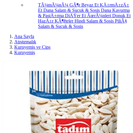
TÃ¼mÃ¼nÃ¼ GÃ¶r
Beyaz Et
KÄ±rmÄ±zÄ±
Et
Dana Salam & Sucuk & Sosis
Dana Kavurma
& PastÄ±rma
DiÄŸer Et ÃœrÃ¼nleri
Donuk Et
HazÄ±r KÃ¶fteler
Hindi Salam & Sosis
PiliÃ§
Salam & Sucuk & Sosis
Ana Sayfa
Atıştırmalık
Kuruyemiş ve Cips
Kuruyemiş