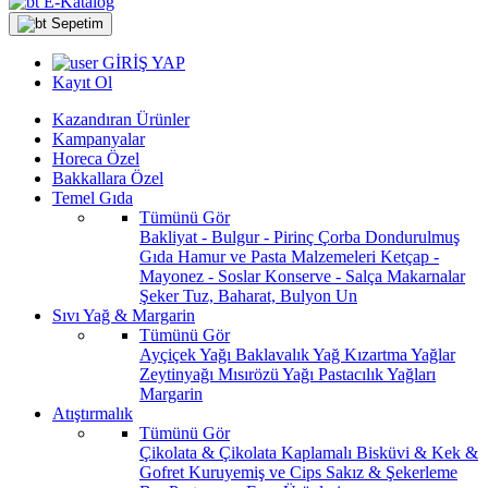
E-Katalog
Sepetim
GİRİŞ YAP
Kayıt Ol
Kazandıran Ürünler
Kampanyalar
Horeca Özel
Bakkallara Özel
Temel Gıda
Tümünü Gör
Bakliyat - Bulgur - Pirinç
Çorba
Dondurulmuş
Gıda
Hamur ve Pasta Malzemeleri
Ketçap -
Mayonez - Soslar
Konserve - Salça
Makarnalar
Şeker
Tuz, Baharat, Bulyon
Un
Sıvı Yağ & Margarin
Tümünü Gör
Ayçiçek Yağı
Baklavalık Yağ
Kızartma Yağlar
Zeytinyağı
Mısırözü Yağı
Pastacılık Yağları
Margarin
Atıştırmalık
Tümünü Gör
Çikolata & Çikolata Kaplamalı
Bisküvi & Kek &
Gofret
Kuruyemiş ve Cips
Sakız & Şekerleme