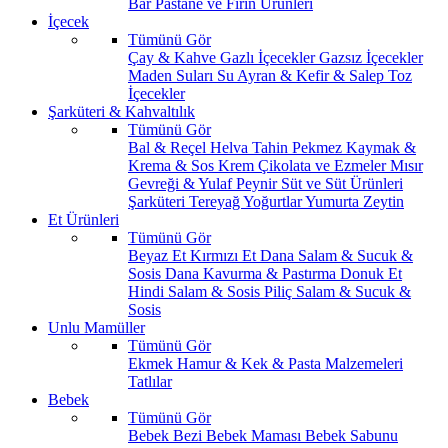
Bar
Pastane ve Fırın Ürünleri
İçecek
Tümünü Gör
Çay & Kahve
Gazlı İçecekler
Gazsız İçecekler
Maden Suları
Su
Ayran & Kefir & Salep
Toz
İçecekler
Şarküteri & Kahvaltılık
Tümünü Gör
Bal & Reçel
Helva Tahin Pekmez
Kaymak &
Krema & Sos
Krem Çikolata ve Ezmeler
Mısır
Gevreği & Yulaf
Peynir
Süt ve Süt Ürünleri
Şarküteri
Tereyağ
Yoğurtlar
Yumurta
Zeytin
Et Ürünleri
Tümünü Gör
Beyaz Et
Kırmızı Et
Dana Salam & Sucuk &
Sosis
Dana Kavurma & Pastırma
Donuk Et
Hindi Salam & Sosis
Piliç Salam & Sucuk &
Sosis
Unlu Mamüller
Tümünü Gör
Ekmek
Hamur & Kek & Pasta Malzemeleri
Tatlılar
Bebek
Tümünü Gör
Bebek Bezi
Bebek Maması
Bebek Sabunu