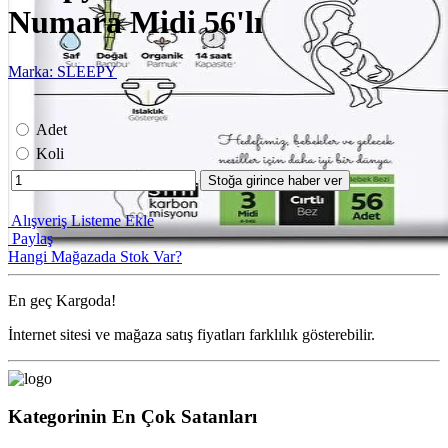
Numara Midi 56'lı
Marka: SLEEPY
Adet
Koli
Stoğa girince haber ver
Alışveriş Listeme Ekle
Paylaş
Hangi Mağazada Stok Var?
En geç
Kargoda!
İnternet sitesi ve mağaza satış fiyatları farklılık gösterebilir.
Kategorinin En Çok Satanları