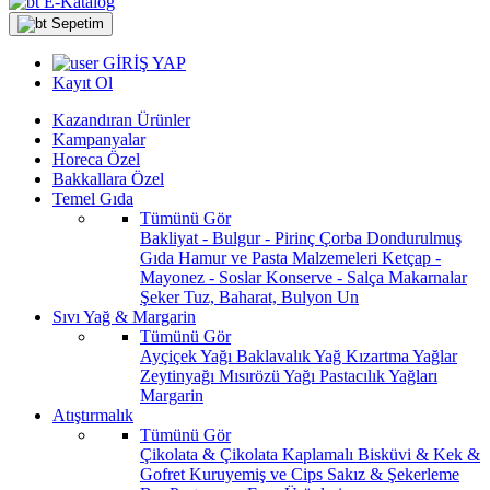
E-Katalog
Sepetim
GİRİŞ YAP
Kayıt Ol
Kazandıran Ürünler
Kampanyalar
Horeca Özel
Bakkallara Özel
Temel Gıda
Tümünü Gör
Bakliyat - Bulgur - Pirinç
Çorba
Dondurulmuş
Gıda
Hamur ve Pasta Malzemeleri
Ketçap -
Mayonez - Soslar
Konserve - Salça
Makarnalar
Şeker
Tuz, Baharat, Bulyon
Un
Sıvı Yağ & Margarin
Tümünü Gör
Ayçiçek Yağı
Baklavalık Yağ
Kızartma Yağlar
Zeytinyağı
Mısırözü Yağı
Pastacılık Yağları
Margarin
Atıştırmalık
Tümünü Gör
Çikolata & Çikolata Kaplamalı
Bisküvi & Kek &
Gofret
Kuruyemiş ve Cips
Sakız & Şekerleme