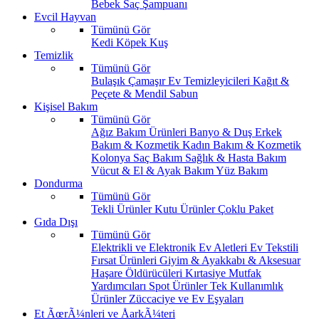
Bebek Saç Şampuanı
Evcil Hayvan
Tümünü Gör
Kedi
Köpek
Kuş
Temizlik
Tümünü Gör
Bulaşık
Çamaşır
Ev Temizleyicileri
Kağıt &
Peçete & Mendil
Sabun
Kişisel Bakım
Tümünü Gör
Ağız Bakım Ürünleri
Banyo & Duş
Erkek
Bakım & Kozmetik
Kadın Bakım & Kozmetik
Kolonya
Saç Bakım
Sağlık & Hasta Bakım
Vücut & El & Ayak Bakım
Yüz Bakım
Dondurma
Tümünü Gör
Tekli Ürünler
Kutu Ürünler
Çoklu Paket
Gıda Dışı
Tümünü Gör
Elektrikli ve Elektronik Ev Aletleri
Ev Tekstili
Fırsat Ürünleri
Giyim & Ayakkabı & Aksesuar
Haşare Öldürücüleri
Kırtasiye
Mutfak
Yardımcıları
Spot Ürünler
Tek Kullanımlık
Ürünler
Züccaciye ve Ev Eşyaları
Et ÃœrÃ¼nleri ve ÅarkÃ¼teri