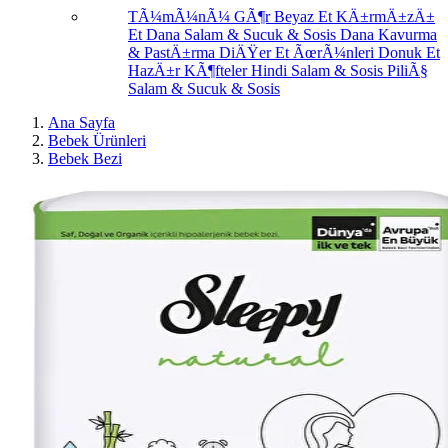
TÃ¼mÃ¼nÃ¼ GÃ¶r
Beyaz Et
KÄ±rmÄ±zÄ±
Et
Dana Salam & Sucuk & Sosis
Dana Kavurma
& PastÄ±rma
DiÄŸer Et ÃœrÃ¼nleri
Donuk Et
HazÄ±r KÃ¶fteler
Hindi Salam & Sosis
PiliÃ§
Salam & Sucuk & Sosis
Ana Sayfa
Bebek Ürünleri
Bebek Bezi