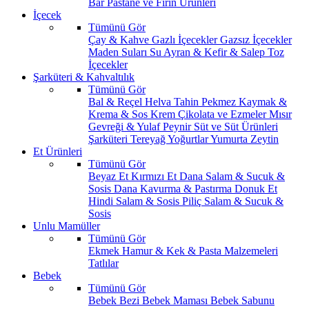
Bar
Pastane ve Fırın Ürünleri
İçecek
Tümünü Gör
Çay & Kahve
Gazlı İçecekler
Gazsız İçecekler
Maden Suları
Su
Ayran & Kefir & Salep
Toz
İçecekler
Şarküteri & Kahvaltılık
Tümünü Gör
Bal & Reçel
Helva Tahin Pekmez
Kaymak &
Krema & Sos
Krem Çikolata ve Ezmeler
Mısır
Gevreği & Yulaf
Peynir
Süt ve Süt Ürünleri
Şarküteri
Tereyağ
Yoğurtlar
Yumurta
Zeytin
Et Ürünleri
Tümünü Gör
Beyaz Et
Kırmızı Et
Dana Salam & Sucuk &
Sosis
Dana Kavurma & Pastırma
Donuk Et
Hindi Salam & Sosis
Piliç Salam & Sucuk &
Sosis
Unlu Mamüller
Tümünü Gör
Ekmek
Hamur & Kek & Pasta Malzemeleri
Tatlılar
Bebek
Tümünü Gör
Bebek Bezi
Bebek Maması
Bebek Sabunu