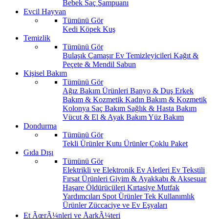
Bebek Saç Şampuanı
Evcil Hayvan
Tümünü Gör
Kedi
Köpek
Kuş
Temizlik
Tümünü Gör
Bulaşık
Çamaşır
Ev Temizleyicileri
Kağıt &
Peçete & Mendil
Sabun
Kişisel Bakım
Tümünü Gör
Ağız Bakım Ürünleri
Banyo & Duş
Erkek
Bakım & Kozmetik
Kadın Bakım & Kozmetik
Kolonya
Saç Bakım
Sağlık & Hasta Bakım
Vücut & El & Ayak Bakım
Yüz Bakım
Dondurma
Tümünü Gör
Tekli Ürünler
Kutu Ürünler
Çoklu Paket
Gıda Dışı
Tümünü Gör
Elektrikli ve Elektronik Ev Aletleri
Ev Tekstili
Fırsat Ürünleri
Giyim & Ayakkabı & Aksesuar
Haşare Öldürücüleri
Kırtasiye
Mutfak
Yardımcıları
Spot Ürünler
Tek Kullanımlık
Ürünler
Züccaciye ve Ev Eşyaları
Et ÃœrÃ¼nleri ve ÅarkÃ¼teri