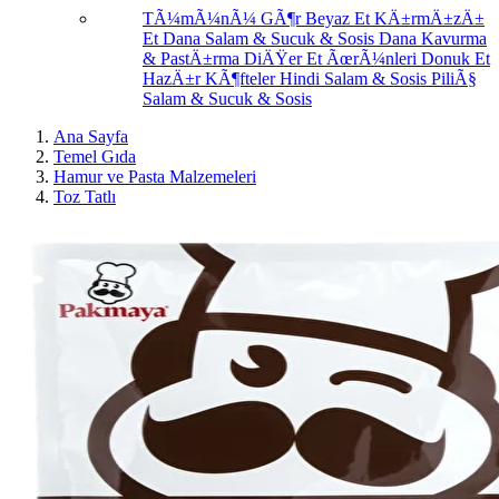
TÃ¼mÃ¼nÃ¼ GÃ¶r
Beyaz Et
KÄ±rmÄ±zÄ±
Et
Dana Salam & Sucuk & Sosis
Dana Kavurma
& PastÄ±rma
DiÄŸer Et ÃœrÃ¼nleri
Donuk Et
HazÄ±r KÃ¶fteler
Hindi Salam & Sosis
PiliÃ§
Salam & Sucuk & Sosis
Ana Sayfa
Temel Gıda
Hamur ve Pasta Malzemeleri
Toz Tatlı