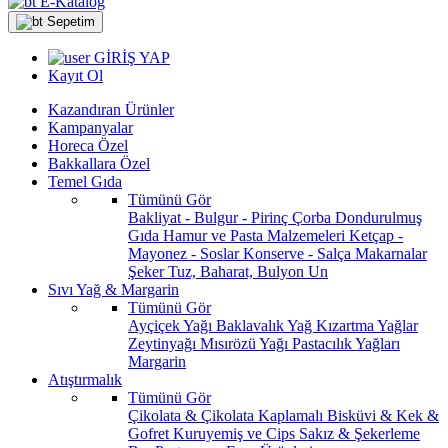
E-Katalog
Sepetim
GİRİŞ YAP
Kayıt Ol
Kazandıran Ürünler
Kampanyalar
Horeca Özel
Bakkallara Özel
Temel Gıda
Tümünü Gör
Bakliyat - Bulgur - Pirinç
Çorba
Dondurulmuş
Gıda
Hamur ve Pasta Malzemeleri
Ketçap -
Mayonez - Soslar
Konserve - Salça
Makarnalar
Şeker
Tuz, Baharat, Bulyon
Un
Sıvı Yağ & Margarin
Tümünü Gör
Ayçiçek Yağı
Baklavalık Yağ
Kızartma Yağlar
Zeytinyağı
Mısırözü Yağı
Pastacılık Yağları
Margarin
Atıştırmalık
Tümünü Gör
Çikolata & Çikolata Kaplamalı
Bisküvi & Kek &
Gofret
Kuruyemiş ve Cips
Sakız & Şekerleme