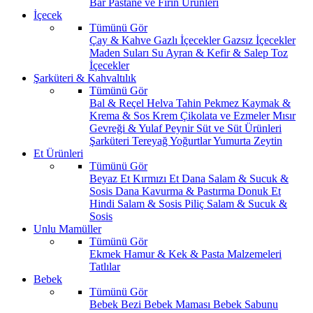
Bar
Pastane ve Fırın Ürünleri
İçecek
Tümünü Gör
Çay & Kahve
Gazlı İçecekler
Gazsız İçecekler
Maden Suları
Su
Ayran & Kefir & Salep
Toz
İçecekler
Şarküteri & Kahvaltılık
Tümünü Gör
Bal & Reçel
Helva Tahin Pekmez
Kaymak &
Krema & Sos
Krem Çikolata ve Ezmeler
Mısır
Gevreği & Yulaf
Peynir
Süt ve Süt Ürünleri
Şarküteri
Tereyağ
Yoğurtlar
Yumurta
Zeytin
Et Ürünleri
Tümünü Gör
Beyaz Et
Kırmızı Et
Dana Salam & Sucuk &
Sosis
Dana Kavurma & Pastırma
Donuk Et
Hindi Salam & Sosis
Piliç Salam & Sucuk &
Sosis
Unlu Mamüller
Tümünü Gör
Ekmek
Hamur & Kek & Pasta Malzemeleri
Tatlılar
Bebek
Tümünü Gör
Bebek Bezi
Bebek Maması
Bebek Sabunu