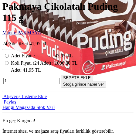
Pakmaya Çikolatalı Puding
115 g
Marka: PAKMAYA
24 Adet üzeri 41,95 TL
Adet Fiyatı
:
43,95 TL
Koli Fiyatı
(24
Adet
) :
1006,80 TL
Adet
: 41,95 TL
SEPETE EKLE
Stoğa girince haber ver
Alışveriş Listeme Ekle
Paylaş
Hangi Mağazada Stok Var?
En geç
Kargoda!
İnternet sitesi ve mağaza satış fiyatları farklılık gösterebilir.