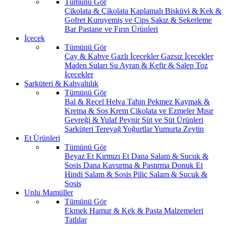
Tümünü Gör
Çikolata & Çikolata Kaplamalı
Bisküvi & Kek &
Gofret
Kuruyemiş ve Cips
Sakız & Şekerleme
Bar
Pastane ve Fırın Ürünleri
İçecek
Tümünü Gör
Çay & Kahve
Gazlı İçecekler
Gazsız İçecekler
Maden Suları
Su
Ayran & Kefir & Salep
Toz
İçecekler
Şarküteri & Kahvaltılık
Tümünü Gör
Bal & Reçel
Helva Tahin Pekmez
Kaymak &
Krema & Sos
Krem Çikolata ve Ezmeler
Mısır
Gevreği & Yulaf
Peynir
Süt ve Süt Ürünleri
Şarküteri
Tereyağ
Yoğurtlar
Yumurta
Zeytin
Et Ürünleri
Tümünü Gör
Beyaz Et
Kırmızı Et
Dana Salam & Sucuk &
Sosis
Dana Kavurma & Pastırma
Donuk Et
Hindi Salam & Sosis
Piliç Salam & Sucuk &
Sosis
Unlu Mamüller
Tümünü Gör
Ekmek
Hamur & Kek & Pasta Malzemeleri
Tatlılar