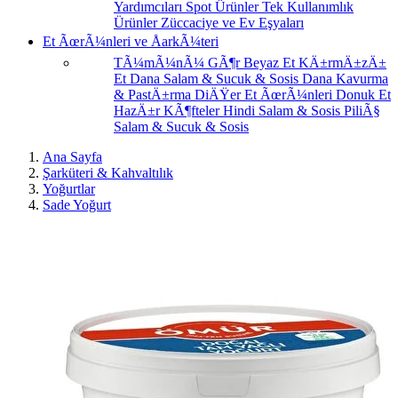
Yardımcıları
Spot Ürünler
Tek Kullanımlık
Ürünler
Züccaciye ve Ev Eşyaları
Et ÃœrÃ¼nleri ve ÅarkÃ¼teri
TÃ¼mÃ¼nÃ¼ GÃ¶r
Beyaz Et
KÄ±rmÄ±zÄ±
Et
Dana Salam & Sucuk & Sosis
Dana Kavurma
& PastÄ±rma
DiÄŸer Et ÃœrÃ¼nleri
Donuk Et
HazÄ±r KÃ¶fteler
Hindi Salam & Sosis
PiliÃ§
Salam & Sucuk & Sosis
Ana Sayfa
Şarküteri & Kahvaltılık
Yoğurtlar
Sade Yoğurt