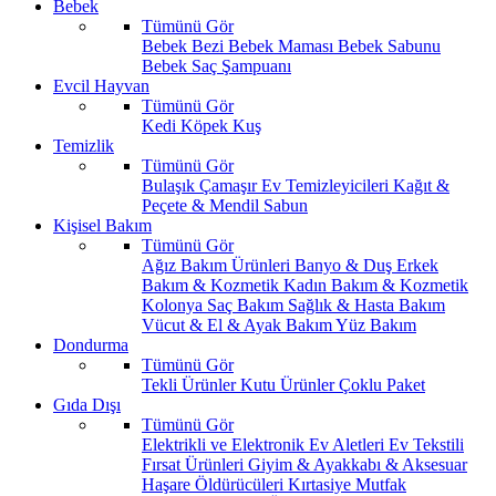
Bebek
Tümünü Gör
Bebek Bezi
Bebek Maması
Bebek Sabunu
Bebek Saç Şampuanı
Evcil Hayvan
Tümünü Gör
Kedi
Köpek
Kuş
Temizlik
Tümünü Gör
Bulaşık
Çamaşır
Ev Temizleyicileri
Kağıt &
Peçete & Mendil
Sabun
Kişisel Bakım
Tümünü Gör
Ağız Bakım Ürünleri
Banyo & Duş
Erkek
Bakım & Kozmetik
Kadın Bakım & Kozmetik
Kolonya
Saç Bakım
Sağlık & Hasta Bakım
Vücut & El & Ayak Bakım
Yüz Bakım
Dondurma
Tümünü Gör
Tekli Ürünler
Kutu Ürünler
Çoklu Paket
Gıda Dışı
Tümünü Gör
Elektrikli ve Elektronik Ev Aletleri
Ev Tekstili
Fırsat Ürünleri
Giyim & Ayakkabı & Aksesuar
Haşare Öldürücüleri
Kırtasiye
Mutfak