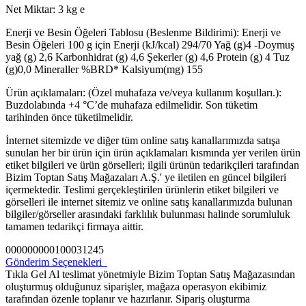
Net Miktar: 3 kg e
Enerji ve Besin Öğeleri Tablosu (Beslenme Bildirimi): Enerji ve
Besin Öğeleri 100 g için Enerji (kJ/kcal) 294/70 Yağ (g)4 -Doymuş
yağ (g) 2,6 Karbonhidrat (g) 4,6 Şekerler (g) 4,6 Protein (g) 4 Tuz
(g)0,0 Mineraller %BRD* Kalsiyum(mg) 155
Ürün açıklamaları: (Özel muhafaza ve/veya kullanım koşulları.):
Buzdolabında +4 °C’de muhafaza edilmelidir. Son tüketim
tarihinden önce tüketilmelidir.
İnternet sitemizde ve diğer tüm online satış kanallarımızda satışa
sunulan her bir ürün için ürün açıklamaları kısmında yer verilen ürün
etiket bilgileri ve ürün görselleri; ilgili ürünün tedarikçileri tarafından
Bizim Toptan Satış Mağazaları A.Ş.' ye iletilen en güncel bilgileri
içermektedir. Teslimi gerçekleştirilen ürünlerin etiket bilgileri ve
görselleri ile internet sitemiz ve online satış kanallarımızda bulunan
bilgiler/görseller arasındaki farklılık bulunması halinde sorumluluk
tamamen tedarikçi firmaya aittir.
000000000100031245
Gönderim Seçenekleri
Tıkla Gel Al teslimat yönetmiyle Bizim Toptan Satış Mağazasından
oluşturmuş olduğunuz siparişler, mağaza operasyon ekibimiz
tarafından özenle toplanır ve hazırlanır. Sipariş oluşturma