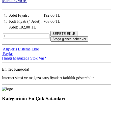
Marka: ÖMÜR
Adet Fiyatı
:
192,00 TL
Koli Fiyatı
(4
Adet
) :
768,00 TL
Adet
: 192,00 TL
SEPETE EKLE
Stoğa girince haber ver
Alışveriş Listeme Ekle
Paylaş
Hangi Mağazada Stok Var?
En geç
Kargoda!
İnternet sitesi ve mağaza satış fiyatları farklılık gösterebilir.
Kategorinin En Çok Satanları