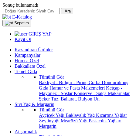
Sonuç bulunamadı
Ara
E-Katalog
Sepetim
GİRİŞ YAP
Kayıt Ol
Kazandıran Ürünler
Kampanyalar
Horeca Özel
Bakkallara Özel
Temel Gıda
Tümünü Gör
Bakliyat - Bulgur - Pirinç
Çorba
Dondurulmuş
Gıda
Hamur ve Pasta Malzemeleri
Ketçap -
Mayonez - Soslar
Konserve - Salça
Makarnalar
Şeker
Tuz, Baharat, Bulyon
Un
Sıvı Yağ & Margarin
Tümünü Gör
Ayçiçek Yağı
Baklavalık Yağ
Kızartma Yağlar
Zeytinyağı
Mısırözü Yağı
Pastacılık Yağları
Margarin
Atıştırmalık