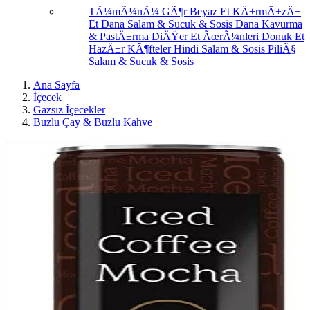
TÃ¼mÃ¼nÃ¼ GÃ¶r
Beyaz Et
KÄ±rmÄ±zÄ±
Et
Dana Salam & Sucuk & Sosis
Dana Kavurma
& PastÄ±rma
DiÄŸer Et ÃœrÃ¼nleri
Donuk Et
HazÄ±r KÃ¶fteler
Hindi Salam & Sosis
PiliÃ§
Salam & Sucuk & Sosis
Ana Sayfa
İçecek
Gazsız İçecekler
Buzlu Çay & Buzlu Kahve