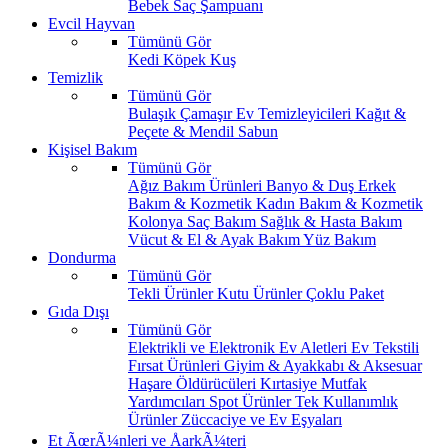
Bebek Saç Şampuanı
Evcil Hayvan
Tümünü Gör
Kedi
Köpek
Kuş
Temizlik
Tümünü Gör
Bulaşık
Çamaşır
Ev Temizleyicileri
Kağıt &
Peçete & Mendil
Sabun
Kişisel Bakım
Tümünü Gör
Ağız Bakım Ürünleri
Banyo & Duş
Erkek
Bakım & Kozmetik
Kadın Bakım & Kozmetik
Kolonya
Saç Bakım
Sağlık & Hasta Bakım
Vücut & El & Ayak Bakım
Yüz Bakım
Dondurma
Tümünü Gör
Tekli Ürünler
Kutu Ürünler
Çoklu Paket
Gıda Dışı
Tümünü Gör
Elektrikli ve Elektronik Ev Aletleri
Ev Tekstili
Fırsat Ürünleri
Giyim & Ayakkabı & Aksesuar
Haşare Öldürücüleri
Kırtasiye
Mutfak
Yardımcıları
Spot Ürünler
Tek Kullanımlık
Ürünler
Züccaciye ve Ev Eşyaları
Et ÃœrÃ¼nleri ve ÅarkÃ¼teri