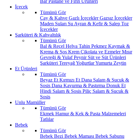
Bar
Pastane ve Fırın Ürünleri
İçecek
Tümünü Gör
Çay & Kahve
Gazlı İçecekler
Gazsız İçecekler
Maden Suları
Su
Ayran & Kefir & Salep
Toz
İçecekler
Şarküteri & Kahvaltılık
Tümünü Gör
Bal & Reçel
Helva Tahin Pekmez
Kaymak &
Krema & Sos
Krem Çikolata ve Ezmeler
Mısır
Gevreği & Yulaf
Peynir
Süt ve Süt Ürünleri
Şarküteri
Tereyağ
Yoğurtlar
Yumurta
Zeytin
Et Ürünleri
Tümünü Gör
Beyaz Et
Kırmızı Et
Dana Salam & Sucuk &
Sosis
Dana Kavurma & Pastırma
Donuk Et
Hindi Salam & Sosis
Piliç Salam & Sucuk &
Sosis
Unlu Mamüller
Tümünü Gör
Ekmek
Hamur & Kek & Pasta Malzemeleri
Tatlılar
Bebek
Tümünü Gör
Bebek Bezi
Bebek Maması
Bebek Sabunu