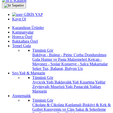
E-Katalog
Sepetim
GİRİŞ YAP
Kayıt Ol
Kazandıran Ürünler
Kampanyalar
Horeca Özel
Bakkallara Özel
Temel Gıda
Tümünü Gör
Bakliyat - Bulgur - Pirinç
Çorba
Dondurulmuş
Gıda
Hamur ve Pasta Malzemeleri
Ketçap -
Mayonez - Soslar
Konserve - Salça
Makarnalar
Şeker
Tuz, Baharat, Bulyon
Un
Sıvı Yağ & Margarin
Tümünü Gör
Ayçiçek Yağı
Baklavalık Yağ
Kızartma Yağlar
Zeytinyağı
Mısırözü Yağı
Pastacılık Yağları
Margarin
Atıştırmalık
Tümünü Gör
Çikolata & Çikolata Kaplamalı
Bisküvi & Kek &
Gofret
Kuruyemiş ve Cips
Sakız & Şekerleme