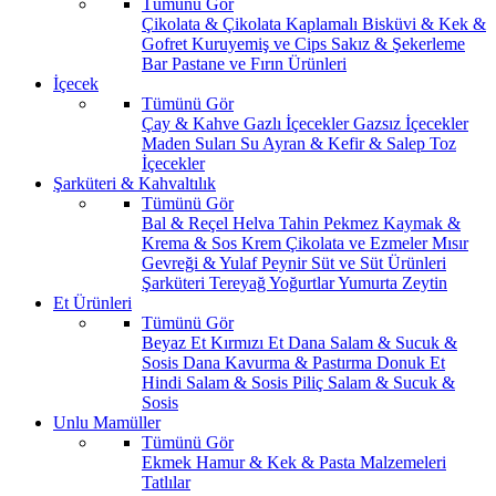
Tümünü Gör
Çikolata & Çikolata Kaplamalı
Bisküvi & Kek &
Gofret
Kuruyemiş ve Cips
Sakız & Şekerleme
Bar
Pastane ve Fırın Ürünleri
İçecek
Tümünü Gör
Çay & Kahve
Gazlı İçecekler
Gazsız İçecekler
Maden Suları
Su
Ayran & Kefir & Salep
Toz
İçecekler
Şarküteri & Kahvaltılık
Tümünü Gör
Bal & Reçel
Helva Tahin Pekmez
Kaymak &
Krema & Sos
Krem Çikolata ve Ezmeler
Mısır
Gevreği & Yulaf
Peynir
Süt ve Süt Ürünleri
Şarküteri
Tereyağ
Yoğurtlar
Yumurta
Zeytin
Et Ürünleri
Tümünü Gör
Beyaz Et
Kırmızı Et
Dana Salam & Sucuk &
Sosis
Dana Kavurma & Pastırma
Donuk Et
Hindi Salam & Sosis
Piliç Salam & Sucuk &
Sosis
Unlu Mamüller
Tümünü Gör
Ekmek
Hamur & Kek & Pasta Malzemeleri
Tatlılar