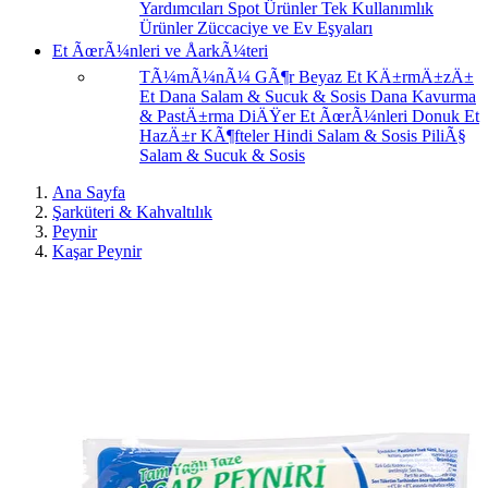
Yardımcıları
Spot Ürünler
Tek Kullanımlık
Ürünler
Züccaciye ve Ev Eşyaları
Et ÃœrÃ¼nleri ve ÅarkÃ¼teri
TÃ¼mÃ¼nÃ¼ GÃ¶r
Beyaz Et
KÄ±rmÄ±zÄ±
Et
Dana Salam & Sucuk & Sosis
Dana Kavurma
& PastÄ±rma
DiÄŸer Et ÃœrÃ¼nleri
Donuk Et
HazÄ±r KÃ¶fteler
Hindi Salam & Sosis
PiliÃ§
Salam & Sucuk & Sosis
Ana Sayfa
Şarküteri & Kahvaltılık
Peynir
Kaşar Peynir