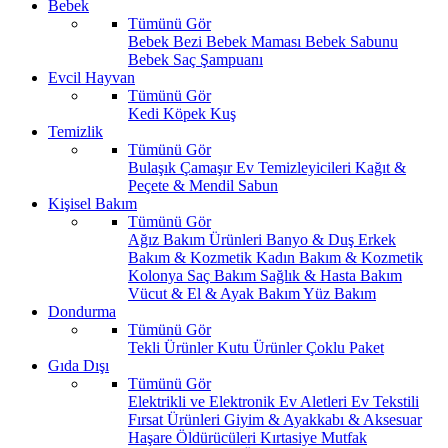
Bebek
Tümünü Gör
Bebek Bezi
Bebek Maması
Bebek Sabunu
Bebek Saç Şampuanı
Evcil Hayvan
Tümünü Gör
Kedi
Köpek
Kuş
Temizlik
Tümünü Gör
Bulaşık
Çamaşır
Ev Temizleyicileri
Kağıt &
Peçete & Mendil
Sabun
Kişisel Bakım
Tümünü Gör
Ağız Bakım Ürünleri
Banyo & Duş
Erkek
Bakım & Kozmetik
Kadın Bakım & Kozmetik
Kolonya
Saç Bakım
Sağlık & Hasta Bakım
Vücut & El & Ayak Bakım
Yüz Bakım
Dondurma
Tümünü Gör
Tekli Ürünler
Kutu Ürünler
Çoklu Paket
Gıda Dışı
Tümünü Gör
Elektrikli ve Elektronik Ev Aletleri
Ev Tekstili
Fırsat Ürünleri
Giyim & Ayakkabı & Aksesuar
Haşare Öldürücüleri
Kırtasiye
Mutfak