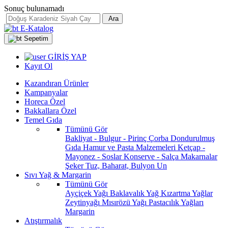
Sonuç bulunamadı
Ara
E-Katalog
Sepetim
GİRİŞ YAP
Kayıt Ol
Kazandıran Ürünler
Kampanyalar
Horeca Özel
Bakkallara Özel
Temel Gıda
Tümünü Gör
Bakliyat - Bulgur - Pirinç
Çorba
Dondurulmuş
Gıda
Hamur ve Pasta Malzemeleri
Ketçap -
Mayonez - Soslar
Konserve - Salça
Makarnalar
Şeker
Tuz, Baharat, Bulyon
Un
Sıvı Yağ & Margarin
Tümünü Gör
Ayçiçek Yağı
Baklavalık Yağ
Kızartma Yağlar
Zeytinyağı
Mısırözü Yağı
Pastacılık Yağları
Margarin
Atıştırmalık