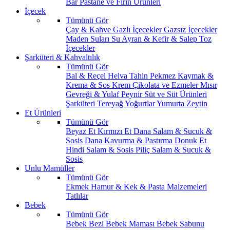
Bar
Pastane ve Fırın Ürünleri
İçecek
Tümünü Gör
Çay & Kahve
Gazlı İçecekler
Gazsız İçecekler
Maden Suları
Su
Ayran & Kefir & Salep
Toz
İçecekler
Şarküteri & Kahvaltılık
Tümünü Gör
Bal & Reçel
Helva Tahin Pekmez
Kaymak &
Krema & Sos
Krem Çikolata ve Ezmeler
Mısır
Gevreği & Yulaf
Peynir
Süt ve Süt Ürünleri
Şarküteri
Tereyağ
Yoğurtlar
Yumurta
Zeytin
Et Ürünleri
Tümünü Gör
Beyaz Et
Kırmızı Et
Dana Salam & Sucuk &
Sosis
Dana Kavurma & Pastırma
Donuk Et
Hindi Salam & Sosis
Piliç Salam & Sucuk &
Sosis
Unlu Mamüller
Tümünü Gör
Ekmek
Hamur & Kek & Pasta Malzemeleri
Tatlılar
Bebek
Tümünü Gör
Bebek Bezi
Bebek Maması
Bebek Sabunu