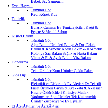
Bebek Saç Şampuanı
Evcil Hayvan
Tümünü Gör
Kedi
Köpek
Kuş
Temizlik
Tümünü Gör
Bulaşık
Çamaşır
Ev Temizleyicileri
Kağıt &
Peçete & Mendil
Sabun
Kişisel Bakım
Tümünü Gör
Ağız Bakım Ürünleri
Banyo & Duş
Erkek
Bakım & Kozmetik
Kadın Bakım & Kozmetik
Kolonya
Saç Bakım
Sağlık & Hasta Bakım
Vücut & El & Ayak Bakım
Yüz Bakım
Dondurma
Tümünü Gör
Tekli Ürünler
Kutu Ürünler
Çoklu Paket
Gıda Dışı
Tümünü Gör
Elektrikli ve Elektronik Ev Aletleri
Ev Tekstili
Fırsat Ürünleri
Giyim & Ayakkabı & Aksesuar
Haşare Öldürücüleri
Kırtasiye
Mutfak
Yardımcıları
Spot Ürünler
Tek Kullanımlık
Ürünler
Züccaciye ve Ev Eşyaları
Et ÃœrÃ¼nleri ve ÅarkÃ¼teri