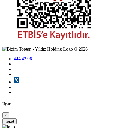
©
2026
444 42 96
Uyarı
×
Kapat