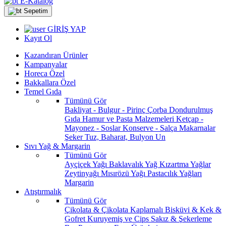
E-Katalog
Sepetim
GİRİŞ YAP
Kayıt Ol
Kazandıran Ürünler
Kampanyalar
Horeca Özel
Bakkallara Özel
Temel Gıda
Tümünü Gör
Bakliyat - Bulgur - Pirinç
Çorba
Dondurulmuş
Gıda
Hamur ve Pasta Malzemeleri
Ketçap -
Mayonez - Soslar
Konserve - Salça
Makarnalar
Şeker
Tuz, Baharat, Bulyon
Un
Sıvı Yağ & Margarin
Tümünü Gör
Ayçiçek Yağı
Baklavalık Yağ
Kızartma Yağlar
Zeytinyağı
Mısırözü Yağı
Pastacılık Yağları
Margarin
Atıştırmalık
Tümünü Gör
Çikolata & Çikolata Kaplamalı
Bisküvi & Kek &
Gofret
Kuruyemiş ve Cips
Sakız & Şekerleme