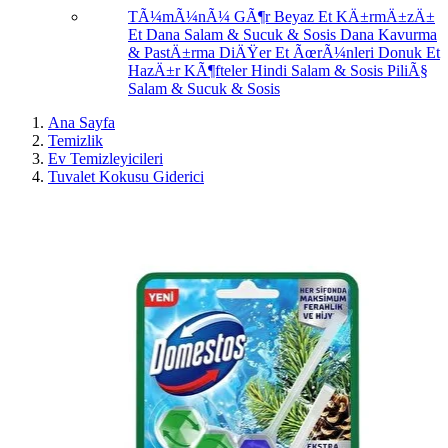
TÃ¼mÃ¼nÃ¼ GÃ¶r
Beyaz Et
KÄ±rmÄ±zÄ±
Et
Dana Salam & Sucuk & Sosis
Dana Kavurma
& PastÄ±rma
DiÄŸer Et ÃœrÃ¼nleri
Donuk Et
HazÄ±r KÃ¶fteler
Hindi Salam & Sosis
PiliÃ§
Salam & Sucuk & Sosis
Ana Sayfa
Temizlik
Ev Temizleyicileri
Tuvalet Kokusu Giderici