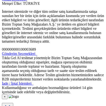
Menşei Ülke: TÜRKİYE
İnternet sitemizde ve diğer tüm online satış kanallarımızda satışa
sunulan her bir ürün için ürün açıklamaları kısmında yer verilen ürün
etiket bilgileri ve ürün görselleri; ilgili ürünün tedarikçileri tarafından
Bizim Toptan Satış Mağazaları A.Ş.' ye iletilen en güncel bilgileri
içermektedir. Teslimi gerçekleştirilen ürünlerin etiket bilgileri ve
görselleri ile internet sitemiz ve online satış kanallarımızda bulunan
bilgiler/görseller arasındaki farklılık bulunması halinde sorumluluk
tamamen tedarikçi firmaya aittir.
000000000100003689
Gönderim Seçenekleri
Tıkla Gel Al teslimat yönetmiyle Bizim Toptan Satış Mağazasından
oluşturmuş olduğunuz siparişler, mağaza operasyon ekibimiz
tarafından özenle toplanır ve hazırlanır. Sipariş oluşturma
aşamasında seçmiş olduğunuz tarih ve saatte size teslim edilmek
üzere hazır bekletilir. Adrese Teslim gönderim hizmetimizden sadece
B2B müşterilerimiz hizmet verilen noktalarda yararlanabilmektedir.
İade / İptal İşlemleri
Kullanmadığınız ve ambalajını bozmadığınız ürünleri 14 gün
içerisinde iade edebilir veya değiştirebilirsiniz.
×