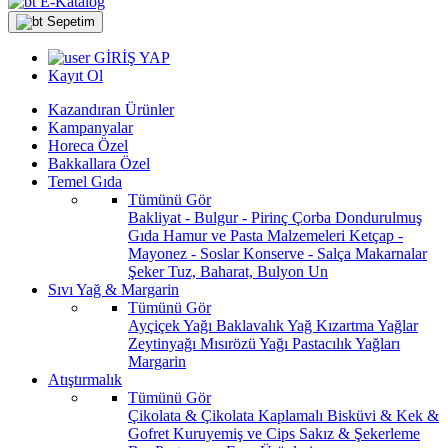
E-Katalog
Sepetim
GİRİŞ YAP
Kayıt Ol
Kazandıran Ürünler
Kampanyalar
Horeca Özel
Bakkallara Özel
Temel Gıda
Tümünü Gör
Bakliyat - Bulgur - Pirinç
Çorba
Dondurulmuş
Gıda
Hamur ve Pasta Malzemeleri
Ketçap -
Mayonez - Soslar
Konserve - Salça
Makarnalar
Şeker
Tuz, Baharat, Bulyon
Un
Sıvı Yağ & Margarin
Tümünü Gör
Ayçiçek Yağı
Baklavalık Yağ
Kızartma Yağlar
Zeytinyağı
Mısırözü Yağı
Pastacılık Yağları
Margarin
Atıştırmalık
Tümünü Gör
Çikolata & Çikolata Kaplamalı
Bisküvi & Kek &
Gofret
Kuruyemiş ve Cips
Sakız & Şekerleme