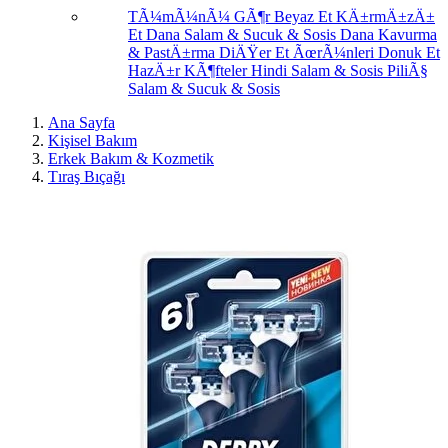
TÃ¼mÃ¼nÃ¼ GÃ¶r
Beyaz Et
KÄ±rmÄ±zÄ±
Et
Dana Salam & Sucuk & Sosis
Dana Kavurma
& PastÄ±rma
DiÄŸer Et ÃœrÃ¼nleri
Donuk Et
HazÄ±r KÃ¶fteler
Hindi Salam & Sosis
PiliÃ§
Salam & Sucuk & Sosis
Ana Sayfa
Kişisel Bakım
Erkek Bakım & Kozmetik
Tıraş Bıçağı