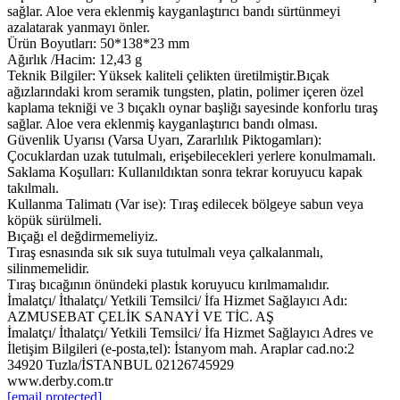
sağlar. Aloe vera eklenmiş kayganlaştırıcı bandı sürtünmeyi
azalatarak yanmayı önler.
Ürün Boyutları: 50*138*23 mm
Ağırlık /Hacim: 12,43 g
Teknik Bilgiler: Yüksek kaliteli çelikten üretilmiştir.Bıçak
ağızlarındaki krom seramik tungsten, platin, polimer içeren özel
kaplama tekniği ve 3 bıçaklı oynar başliğı sayesinde konforlu tıraş
sağlar. Aloe vera eklenmiş kayganlaştırıcı bandı olması.
Güvenlik Uyarısı (Varsa Uyarı, Zararlılık Piktogamları):
Çocuklardan uzak tutulmalı, erişebilecekleri yerlere konulmamalı.
Saklama Koşulları: Kullanıldıktan sonra tekrar koruyucu kapak
takılmalı.
Kullanma Talimatı (Var ise): Tıraş edilecek bölgeye sabun veya
köpük sürülmeli.
Bıçağı el değdirmemeliyiz.
Tıraş esnasında sık sık suya tutulmalı veya çalkalanmalı,
silinmemelidir.
Tıraş bıcağının önündeki plastık koruyucu kırılmamalıdır.
İmalatçı/ İthalatçı/ Yetkili Temsilci/ İfa Hizmet Sağlayıcı Adı:
AZMUSEBAT ÇELİK SANAYİ VE TİC. AŞ
İmalatçı/ İthalatçı/ Yetkili Temsilci/ İfa Hizmet Sağlayıcı Adres ve
İletişim Bilgileri (e-posta,tel): İstanyom mah. Araplar cad.no:2
34920 Tuzla/İSTANBUL 02126745929
www.derby.com.tr
[email protected]