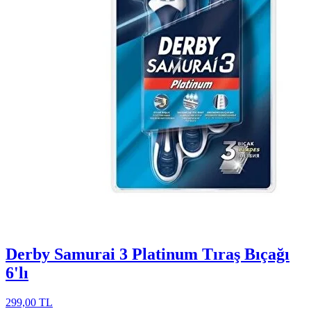
Derby Samurai 3 Platinum Tıraş Bıçağı
6'lı
299,00 TL