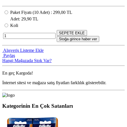
Paket Fiyatı
(10
Adet
) :
299,00 TL
Adet
: 29,90 TL
Koli
SEPETE EKLE
Stoğa girince haber ver
Alışveriş Listeme Ekle
Paylaş
Hangi Mağazada Stok Var?
En geç
Kargoda!
İnternet sitesi ve mağaza satış fiyatları farklılık gösterebilir.
Kategorinin En Çok Satanları