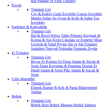
Bar
Pastane ve Fırın Ürünleri
İçecek
Tümünü Gör
Çay & Kahve
Gazlı İçecekler
Gazsız İçecekler
Maden Suları
Su
Ayran & Kefir & Salep
Toz
İçecekler
Şarküteri & Kahvaltılık
Tümünü Gör
Bal & Reçel
Helva Tahin Pekmez
Kaymak &
Krema & Sos
Krem Çikolata ve Ezmeler
Mısır
Gevreği & Yulaf
Peynir
Süt ve Süt Ürünleri
Şarküteri
Tereyağ
Yoğurtlar
Yumurta
Zeytin
Et Ürünleri
Tümünü Gör
Beyaz Et
Kırmızı Et
Dana Salam & Sucuk &
Sosis
Dana Kavurma & Pastırma
Donuk Et
Hindi Salam & Sosis
Piliç Salam & Sucuk &
Sosis
Unlu Mamüller
Tümünü Gör
Ekmek
Hamur & Kek & Pasta Malzemeleri
Tatlılar
Bebek
Tümünü Gör
Bebek Bezi
Bebek Maması
Bebek Sabunu