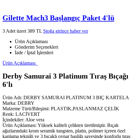
Gilette Mach3 Başlangıç Paket 4'lü
3 Adet üzeri 389 TL
Stoğa girince haber ver
Ürün Açıklaması
Gönderim Seçenekleri
İade / İptal İşlemleri
Ürün Açıklaması
Derby Samurai 3 Platinum Tıraş Bıçağı
6'lı
Ürün Adı: DERBY SAMURAI PLATINUM 3 BIÇ KARTELA
Marka: DEBRY
Malzeme Türü/Bileşimi: PLASTIK,PASLANMAZ ÇELİK
Renk: LACİVERT
İçindekiler: Aloe vera
Ürün Açıklaması: Yüksek kaliteli çelikten üretilmiştir. Bıçak
ağızlarındaki krom seramik tungsten, platin, polimer içeren özel
kaplama tekniği ve 3 bıçaklı oynar başliğı sayesinde konforlu tıraş