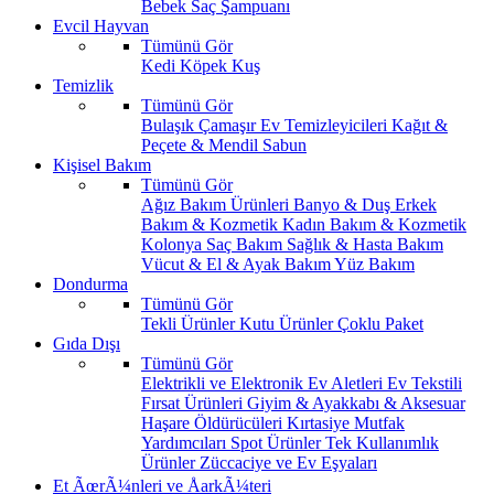
Bebek Saç Şampuanı
Evcil Hayvan
Tümünü Gör
Kedi
Köpek
Kuş
Temizlik
Tümünü Gör
Bulaşık
Çamaşır
Ev Temizleyicileri
Kağıt &
Peçete & Mendil
Sabun
Kişisel Bakım
Tümünü Gör
Ağız Bakım Ürünleri
Banyo & Duş
Erkek
Bakım & Kozmetik
Kadın Bakım & Kozmetik
Kolonya
Saç Bakım
Sağlık & Hasta Bakım
Vücut & El & Ayak Bakım
Yüz Bakım
Dondurma
Tümünü Gör
Tekli Ürünler
Kutu Ürünler
Çoklu Paket
Gıda Dışı
Tümünü Gör
Elektrikli ve Elektronik Ev Aletleri
Ev Tekstili
Fırsat Ürünleri
Giyim & Ayakkabı & Aksesuar
Haşare Öldürücüleri
Kırtasiye
Mutfak
Yardımcıları
Spot Ürünler
Tek Kullanımlık
Ürünler
Züccaciye ve Ev Eşyaları
Et ÃœrÃ¼nleri ve ÅarkÃ¼teri