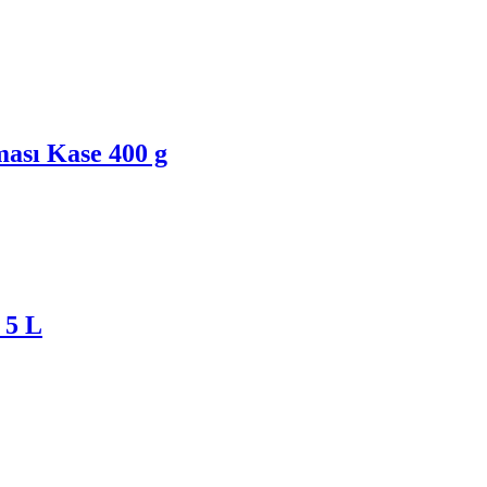
ası Kase 400 g
 5 L