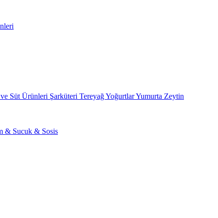
nleri
 ve Süt Ürünleri
Şarküteri
Tereyağ
Yoğurtlar
Yumurta
Zeytin
am & Sucuk & Sosis