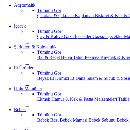
Atıştırmalık
Tümünü Gör
Çikolata & Çikolata Kaplamalı
Bisküvi & Kek & 
İçecek
Tümünü Gör
Çay & Kahve
Gazlı İçecekler
Gazsız İçecekler
Ma
Şarküteri & Kahvaltılık
Tümünü Gör
Bal & Reçel
Helva Tahin Pekmez
Kaymak & Kre
Et Ürünleri
Tümünü Gör
Beyaz Et
Kırmızı Et
Dana Salam & Sucuk & Sosi
Unlu Mamüller
Tümünü Gör
Ekmek
Hamur & Kek & Pasta Malzemeleri
Tatlıla
Bebek
Tümünü Gör
Bebek Bezi
Bebek Maması
Bebek Sabunu
Bebek 