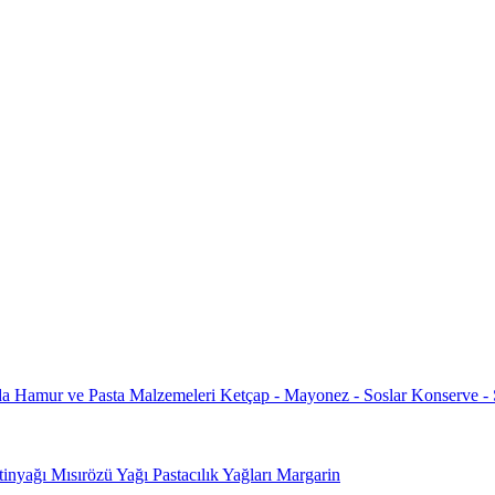
da
Hamur ve Pasta Malzemeleri
Ketçap - Mayonez - Soslar
Konserve -
tinyağı
Mısırözü Yağı
Pastacılık Yağları
Margarin