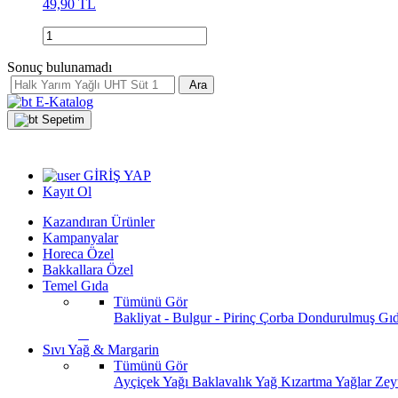
49,90 TL
Sonuç bulunamadı
Ara
E-Katalog
Sepetim
GİRİŞ YAP
Kayıt Ol
Kazandıran Ürünler
Kampanyalar
Horeca Özel
Bakkallara Özel
Temel Gıda
Tümünü Gör
Bakliyat - Bulgur - Pirinç
Çorba
Dondurulmuş Gı
Sıvı Yağ & Margarin
Tümünü Gör
Ayçiçek Yağı
Baklavalık Yağ
Kızartma Yağlar
Zey