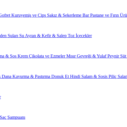
Gofret
Kuruyemiş ve Cips
Sakız & Şekerleme
Bar
Pastane ve Fırın Ürü
den Suları
Su
Ayran & Kefir & Salep
Toz İçecekler
ma & Sos
Krem Çikolata ve Ezmeler
Mısır Gevreği & Yulaf
Peynir
Süt
s
Dana Kavurma & Pastırma
Donuk Et
Hindi Salam & Sosis
Piliç Sal
r
Saç Şampuanı