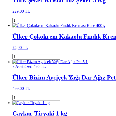
Türk Şeker Kristal Toz Şeker 5 Kg
229,00 TL
Ülker Çokokrem Kakaolu Fındık Krem
74,90 TL
8 Adet üzeri 495 TL
Ülker Bizim Ayçiçek Yağı Dar Ağız Pet
499,00 TL
Çaykur Tiryaki 1 kg