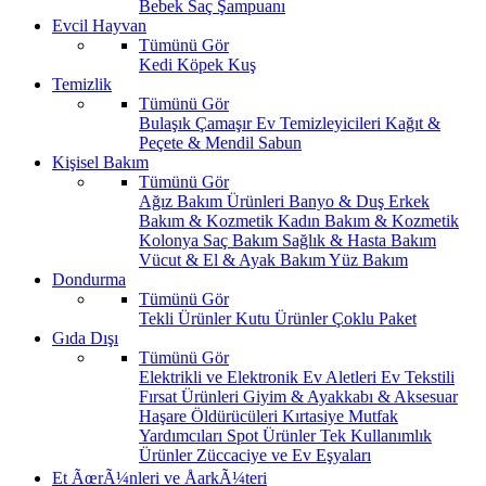
Bebek Saç Şampuanı
Evcil Hayvan
Tümünü Gör
Kedi
Köpek
Kuş
Temizlik
Tümünü Gör
Bulaşık
Çamaşır
Ev Temizleyicileri
Kağıt &
Peçete & Mendil
Sabun
Kişisel Bakım
Tümünü Gör
Ağız Bakım Ürünleri
Banyo & Duş
Erkek
Bakım & Kozmetik
Kadın Bakım & Kozmetik
Kolonya
Saç Bakım
Sağlık & Hasta Bakım
Vücut & El & Ayak Bakım
Yüz Bakım
Dondurma
Tümünü Gör
Tekli Ürünler
Kutu Ürünler
Çoklu Paket
Gıda Dışı
Tümünü Gör
Elektrikli ve Elektronik Ev Aletleri
Ev Tekstili
Fırsat Ürünleri
Giyim & Ayakkabı & Aksesuar
Haşare Öldürücüleri
Kırtasiye
Mutfak
Yardımcıları
Spot Ürünler
Tek Kullanımlık
Ürünler
Züccaciye ve Ev Eşyaları
Et ÃœrÃ¼nleri ve ÅarkÃ¼teri