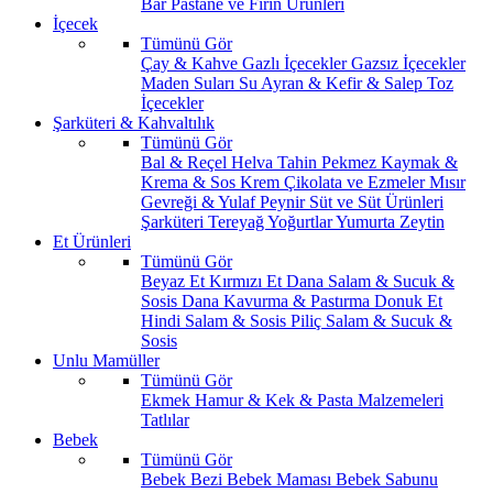
Bar
Pastane ve Fırın Ürünleri
İçecek
Tümünü Gör
Çay & Kahve
Gazlı İçecekler
Gazsız İçecekler
Maden Suları
Su
Ayran & Kefir & Salep
Toz
İçecekler
Şarküteri & Kahvaltılık
Tümünü Gör
Bal & Reçel
Helva Tahin Pekmez
Kaymak &
Krema & Sos
Krem Çikolata ve Ezmeler
Mısır
Gevreği & Yulaf
Peynir
Süt ve Süt Ürünleri
Şarküteri
Tereyağ
Yoğurtlar
Yumurta
Zeytin
Et Ürünleri
Tümünü Gör
Beyaz Et
Kırmızı Et
Dana Salam & Sucuk &
Sosis
Dana Kavurma & Pastırma
Donuk Et
Hindi Salam & Sosis
Piliç Salam & Sucuk &
Sosis
Unlu Mamüller
Tümünü Gör
Ekmek
Hamur & Kek & Pasta Malzemeleri
Tatlılar
Bebek
Tümünü Gör
Bebek Bezi
Bebek Maması
Bebek Sabunu