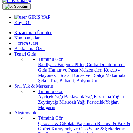
E-Katalog
Sepetim
GİRİŞ YAP
Kayıt Ol
Kazandıran Ürünler
Kampanyalar
Horeca Özel
Bakkallara Özel
Temel Gıda
Tümünü Gör
Bakliyat - Bulgur - Pirinç
Çorba
Dondurulmuş
Gıda
Hamur ve Pasta Malzemeleri
Ketçap -
Mayonez - Soslar
Konserve - Salça
Makarnalar
Şeker
Tuz, Baharat, Bulyon
Un
Sıvı Yağ & Margarin
Tümünü Gör
Ayçiçek Yağı
Baklavalık Yağ
Kızartma Yağlar
Zeytinyağı
Mısırözü Yağı
Pastacılık Yağları
Margarin
Atıştırmalık
Tümünü Gör
Çikolata & Çikolata Kaplamalı
Bisküvi & Kek &
Gofret
Kuruyemiş ve Cips
Sakız & Şekerleme