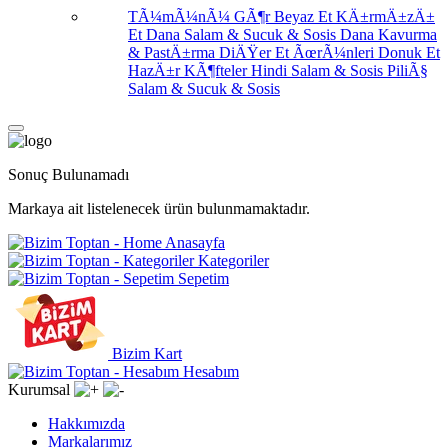
TÃ¼mÃ¼nÃ¼ GÃ¶r
Beyaz Et
KÄ±rmÄ±zÄ±
Et
Dana Salam & Sucuk & Sosis
Dana Kavurma
& PastÄ±rma
DiÄŸer Et ÃœrÃ¼nleri
Donuk Et
HazÄ±r KÃ¶fteler
Hindi Salam & Sosis
PiliÃ§
Salam & Sucuk & Sosis
Sonuç Bulunamadı
Markaya ait listelenecek ürün bulunmamaktadır.
Anasayfa
Kategoriler
Sepetim
Bizim Kart
Hesabım
Kurumsal
Hakkımızda
Markalarımız