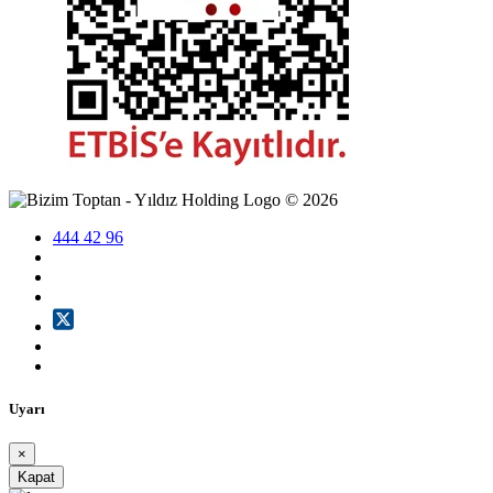
©
2026
444 42 96
Uyarı
×
Kapat