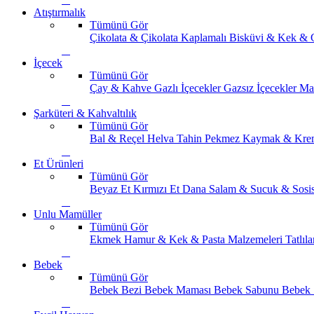
Atıştırmalık
Tümünü Gör
Çikolata & Çikolata Kaplamalı
Bisküvi & Kek & 
İçecek
Tümünü Gör
Çay & Kahve
Gazlı İçecekler
Gazsız İçecekler
Ma
Şarküteri & Kahvaltılık
Tümünü Gör
Bal & Reçel
Helva Tahin Pekmez
Kaymak & Kre
Et Ürünleri
Tümünü Gör
Beyaz Et
Kırmızı Et
Dana Salam & Sucuk & Sosi
Unlu Mamüller
Tümünü Gör
Ekmek
Hamur & Kek & Pasta Malzemeleri
Tatlıla
Bebek
Tümünü Gör
Bebek Bezi
Bebek Maması
Bebek Sabunu
Bebek 