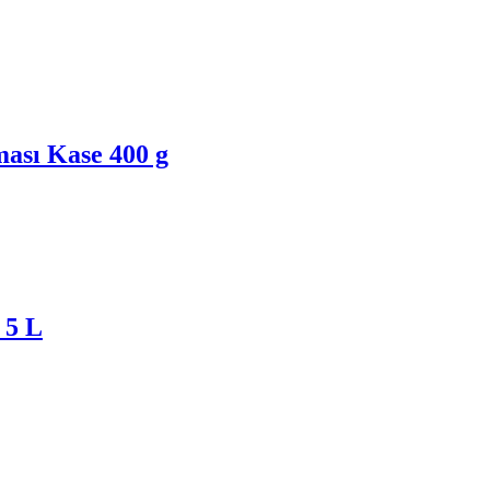
ası Kase 400 g
 5 L