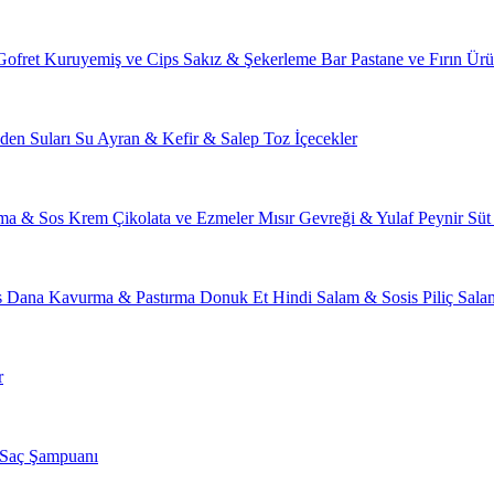
Gofret
Kuruyemiş ve Cips
Sakız & Şekerleme
Bar
Pastane ve Fırın Ürü
den Suları
Su
Ayran & Kefir & Salep
Toz İçecekler
ma & Sos
Krem Çikolata ve Ezmeler
Mısır Gevreği & Yulaf
Peynir
Süt
s
Dana Kavurma & Pastırma
Donuk Et
Hindi Salam & Sosis
Piliç Sal
r
Saç Şampuanı