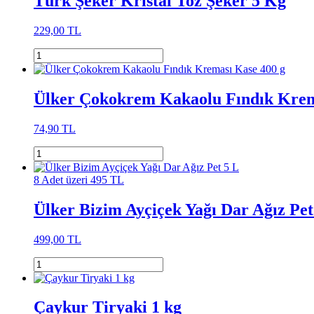
Türk Şeker Kristal Toz Şeker 5 Kg
229,00 TL
Ülker Çokokrem Kakaolu Fındık Krem
74,90 TL
8 Adet üzeri 495 TL
Ülker Bizim Ayçiçek Yağı Dar Ağız Pet
499,00 TL
Çaykur Tiryaki 1 kg