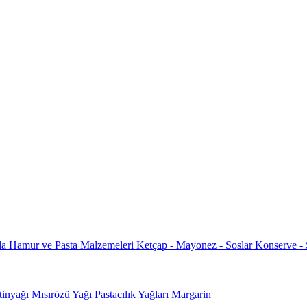
da
Hamur ve Pasta Malzemeleri
Ketçap - Mayonez - Soslar
Konserve -
tinyağı
Mısırözü Yağı
Pastacılık Yağları
Margarin