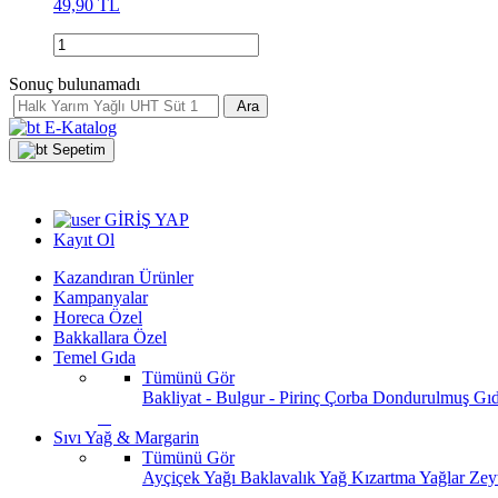
49,90 TL
Sonuç bulunamadı
Ara
E-Katalog
Sepetim
GİRİŞ YAP
Kayıt Ol
Kazandıran Ürünler
Kampanyalar
Horeca Özel
Bakkallara Özel
Temel Gıda
Tümünü Gör
Bakliyat - Bulgur - Pirinç
Çorba
Dondurulmuş Gı
Sıvı Yağ & Margarin
Tümünü Gör
Ayçiçek Yağı
Baklavalık Yağ
Kızartma Yağlar
Zey