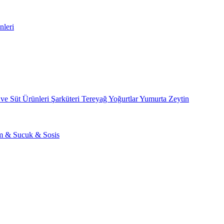
nleri
 ve Süt Ürünleri
Şarküteri
Tereyağ
Yoğurtlar
Yumurta
Zeytin
am & Sucuk & Sosis