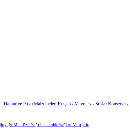
da
Hamur ve Pasta Malzemeleri
Ketçap - Mayonez - Soslar
Konserve -
tinyağı
Mısırözü Yağı
Pastacılık Yağları
Margarin