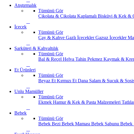
Atıştırmalık
Tümünü Gör
Çikolata & Çikolata Kaplamalı
Bisküvi & Kek & 
İçecek
Tümünü Gör
Çay & Kahve
Gazlı İçecekler
Gazsız İçecekler
Ma
Şarküteri & Kahvaltılık
Tümünü Gör
Bal & Reçel
Helva Tahin Pekmez
Kaymak & Kre
Et Ürünleri
Tümünü Gör
Beyaz Et
Kırmızı Et
Dana Salam & Sucuk & Sosi
Unlu Mamüller
Tümünü Gör
Ekmek
Hamur & Kek & Pasta Malzemeleri
Tatlıla
Bebek
Tümünü Gör
Bebek Bezi
Bebek Maması
Bebek Sabunu
Bebek 