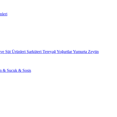
nleri
 ve Süt Ürünleri
Şarküteri
Tereyağ
Yoğurtlar
Yumurta
Zeytin
am & Sucuk & Sosis