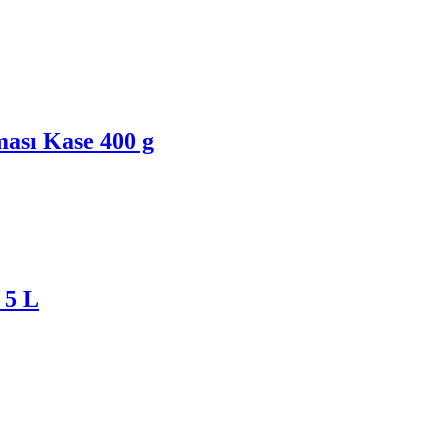
ası Kase 400 g
 5 L