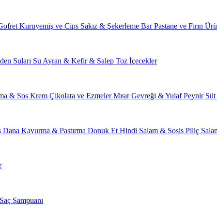
Gofret
Kuruyemiş ve Cips
Sakız & Şekerleme
Bar
Pastane ve Fırın Ürü
den Suları
Su
Ayran & Kefir & Salep
Toz İçecekler
ma & Sos
Krem Çikolata ve Ezmeler
Mısır Gevreği & Yulaf
Peynir
Süt
s
Dana Kavurma & Pastırma
Donuk Et
Hindi Salam & Sosis
Piliç Sal
r
Saç Şampuanı