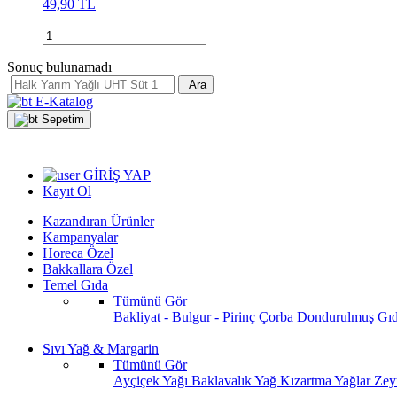
49,90 TL
Sonuç bulunamadı
Ara
E-Katalog
Sepetim
GİRİŞ YAP
Kayıt Ol
Kazandıran Ürünler
Kampanyalar
Horeca Özel
Bakkallara Özel
Temel Gıda
Tümünü Gör
Bakliyat - Bulgur - Pirinç
Çorba
Dondurulmuş Gı
Sıvı Yağ & Margarin
Tümünü Gör
Ayçiçek Yağı
Baklavalık Yağ
Kızartma Yağlar
Zey