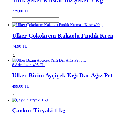
Türk Şeker Kristal Toz Şeker 5 Kg
229,00 TL
Ülker Çokokrem Kakaolu Fındık Krem
74,90 TL
8 Adet üzeri 495 TL
Ülker Bizim Ayçiçek Yağı Dar Ağız Pet
499,00 TL
Çaykur Tiryaki 1 kg