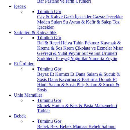
Bar
Pastane ve Fırın Ürünleri
İçecek
Tümünü Gör
Çay & Kahve
Gazlı İçecekler
Gazsız İçecekler
Maden Suları
Su
Ayran & Kefir & Salep
Toz
İçecekler
Şarküteri & Kahvaltılık
Tümünü Gör
Bal & Reçel
Helva Tahin Pekmez
Kaymak &
Krema & Sos
Krem Çikolata ve Ezmeler
Mısır
Gevreği & Yulaf
Peynir
Süt ve Süt Ürünleri
Şarküteri
Tereyağ
Yoğurtlar
Yumurta
Zeytin
Et Ürünleri
Tümünü Gör
Beyaz Et
Kırmızı Et
Dana Salam & Sucuk &
Sosis
Dana Kavurma & Pastırma
Donuk Et
Hindi Salam & Sosis
Piliç Salam & Sucuk &
Sosis
Unlu Mamüller
Tümünü Gör
Ekmek
Hamur & Kek & Pasta Malzemeleri
Tatlılar
Bebek
Tümünü Gör
Bebek Bezi
Bebek Maması
Bebek Sabunu