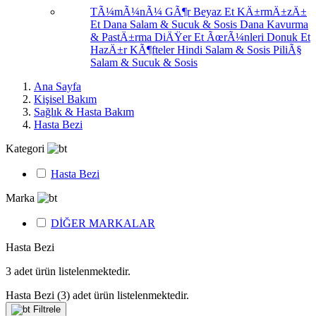
TÃ¼mÃ¼nÃ¼ GÃ¶r
Beyaz Et
KÄ±rmÄ±zÄ±
Et
Dana Salam & Sucuk & Sosis
Dana Kavurma
& PastÄ±rma
DiÄŸer Et ÃœrÃ¼nleri
Donuk Et
HazÄ±r KÃ¶fteler
Hindi Salam & Sosis
PiliÃ§
Salam & Sucuk & Sosis
Ana Sayfa
Kişisel Bakım
Sağlık & Hasta Bakım
Hasta Bezi
Kategori
Hasta Bezi
Marka
DİĞER MARKALAR
Hasta Bezi
3
adet ürün listelenmektedir.
Hasta Bezi
(3)
adet ürün listelenmektedir.
Filtrele