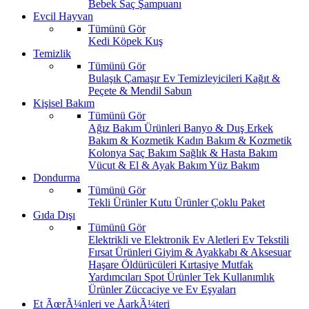
Bebek Saç Şampuanı
Evcil Hayvan
Tümünü Gör
Kedi
Köpek
Kuş
Temizlik
Tümünü Gör
Bulaşık
Çamaşır
Ev Temizleyicileri
Kağıt &
Peçete & Mendil
Sabun
Kişisel Bakım
Tümünü Gör
Ağız Bakım Ürünleri
Banyo & Duş
Erkek
Bakım & Kozmetik
Kadın Bakım & Kozmetik
Kolonya
Saç Bakım
Sağlık & Hasta Bakım
Vücut & El & Ayak Bakım
Yüz Bakım
Dondurma
Tümünü Gör
Tekli Ürünler
Kutu Ürünler
Çoklu Paket
Gıda Dışı
Tümünü Gör
Elektrikli ve Elektronik Ev Aletleri
Ev Tekstili
Fırsat Ürünleri
Giyim & Ayakkabı & Aksesuar
Haşare Öldürücüleri
Kırtasiye
Mutfak
Yardımcıları
Spot Ürünler
Tek Kullanımlık
Ürünler
Züccaciye ve Ev Eşyaları
Et ÃœrÃ¼nleri ve ÅarkÃ¼teri