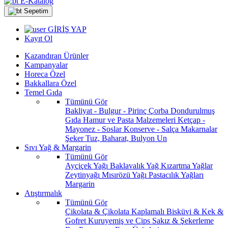
E-Katalog
Sepetim
GİRİŞ YAP
Kayıt Ol
Kazandıran Ürünler
Kampanyalar
Horeca Özel
Bakkallara Özel
Temel Gıda
Tümünü Gör
Bakliyat - Bulgur - Pirinç
Çorba
Dondurulmuş
Gıda
Hamur ve Pasta Malzemeleri
Ketçap -
Mayonez - Soslar
Konserve - Salça
Makarnalar
Şeker
Tuz, Baharat, Bulyon
Un
Sıvı Yağ & Margarin
Tümünü Gör
Ayçiçek Yağı
Baklavalık Yağ
Kızartma Yağlar
Zeytinyağı
Mısırözü Yağı
Pastacılık Yağları
Margarin
Atıştırmalık
Tümünü Gör
Çikolata & Çikolata Kaplamalı
Bisküvi & Kek &
Gofret
Kuruyemiş ve Cips
Sakız & Şekerleme