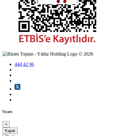
©
2026
444 42 96
Uyarı
×
Kapat