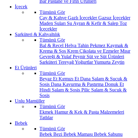
Bar
Pastane ve Fırın Ürünleri
İçecek
Tümünü Gör
Çay & Kahve
Gazlı İçecekler
Gazsız İçecekler
Maden Suları
Su
Ayran & Kefir & Salep
Toz
İçecekler
Şarküteri & Kahvaltılık
Tümünü Gör
Bal & Reçel
Helva Tahin Pekmez
Kaymak &
Krema & Sos
Krem Çikolata ve Ezmeler
Mısır
Gevreği & Yulaf
Peynir
Süt ve Süt Ürünleri
Şarküteri
Tereyağ
Yoğurtlar
Yumurta
Zeytin
Et Ürünleri
Tümünü Gör
Beyaz Et
Kırmızı Et
Dana Salam & Sucuk &
Sosis
Dana Kavurma & Pastırma
Donuk Et
Hindi Salam & Sosis
Piliç Salam & Sucuk &
Sosis
Unlu Mamüller
Tümünü Gör
Ekmek
Hamur & Kek & Pasta Malzemeleri
Tatlılar
Bebek
Tümünü Gör
Bebek Bezi
Bebek Maması
Bebek Sabunu