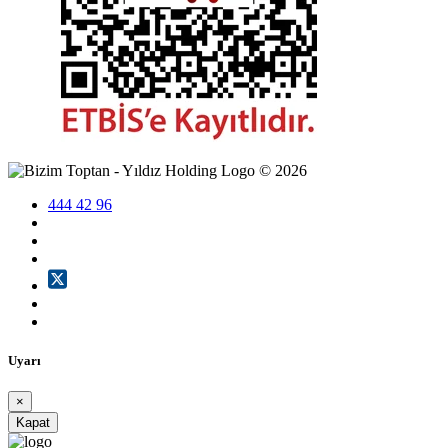
©
2026
444 42 96
Uyarı
×
Kapat