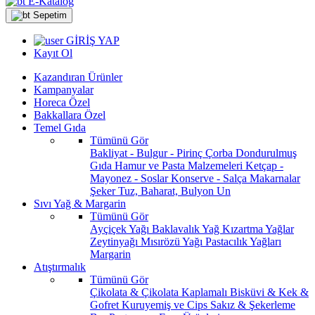
E-Katalog
Sepetim
GİRİŞ YAP
Kayıt Ol
Kazandıran Ürünler
Kampanyalar
Horeca Özel
Bakkallara Özel
Temel Gıda
Tümünü Gör
Bakliyat - Bulgur - Pirinç
Çorba
Dondurulmuş
Gıda
Hamur ve Pasta Malzemeleri
Ketçap -
Mayonez - Soslar
Konserve - Salça
Makarnalar
Şeker
Tuz, Baharat, Bulyon
Un
Sıvı Yağ & Margarin
Tümünü Gör
Ayçiçek Yağı
Baklavalık Yağ
Kızartma Yağlar
Zeytinyağı
Mısırözü Yağı
Pastacılık Yağları
Margarin
Atıştırmalık
Tümünü Gör
Çikolata & Çikolata Kaplamalı
Bisküvi & Kek &
Gofret
Kuruyemiş ve Cips
Sakız & Şekerleme