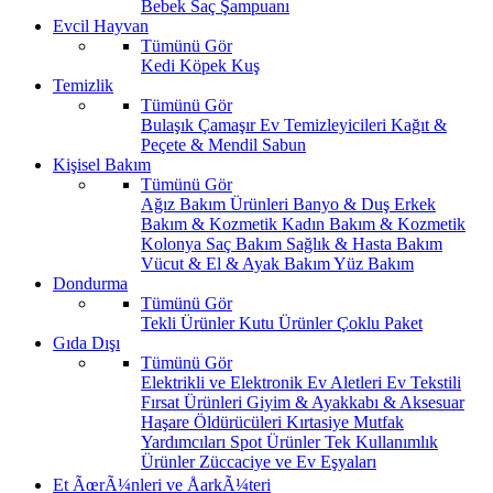
Bebek Saç Şampuanı
Evcil Hayvan
Tümünü Gör
Kedi
Köpek
Kuş
Temizlik
Tümünü Gör
Bulaşık
Çamaşır
Ev Temizleyicileri
Kağıt &
Peçete & Mendil
Sabun
Kişisel Bakım
Tümünü Gör
Ağız Bakım Ürünleri
Banyo & Duş
Erkek
Bakım & Kozmetik
Kadın Bakım & Kozmetik
Kolonya
Saç Bakım
Sağlık & Hasta Bakım
Vücut & El & Ayak Bakım
Yüz Bakım
Dondurma
Tümünü Gör
Tekli Ürünler
Kutu Ürünler
Çoklu Paket
Gıda Dışı
Tümünü Gör
Elektrikli ve Elektronik Ev Aletleri
Ev Tekstili
Fırsat Ürünleri
Giyim & Ayakkabı & Aksesuar
Haşare Öldürücüleri
Kırtasiye
Mutfak
Yardımcıları
Spot Ürünler
Tek Kullanımlık
Ürünler
Züccaciye ve Ev Eşyaları
Et ÃœrÃ¼nleri ve ÅarkÃ¼teri