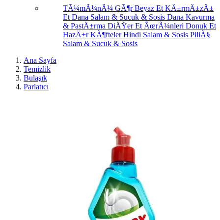
TÃ¼mÃ¼nÃ¼ GÃ¶r
Beyaz Et
KÄ±rmÄ±zÄ±
Et
Dana Salam & Sucuk & Sosis
Dana Kavurma
& PastÄ±rma
DiÄŸer Et ÃœrÃ¼nleri
Donuk Et
HazÄ±r KÃ¶fteler
Hindi Salam & Sosis
PiliÃ§
Salam & Sucuk & Sosis
Ana Sayfa
Temizlik
Bulaşık
Parlatıcı