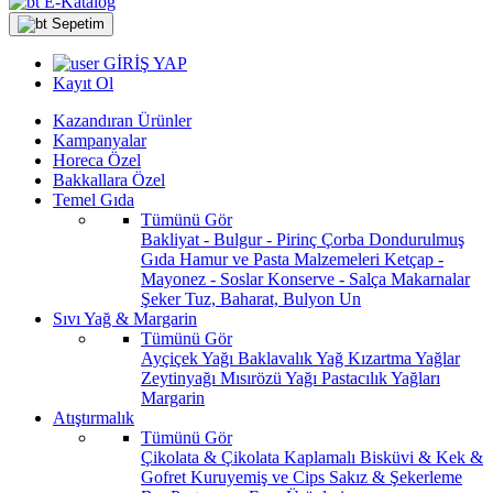
E-Katalog
Sepetim
GİRİŞ YAP
Kayıt Ol
Kazandıran Ürünler
Kampanyalar
Horeca Özel
Bakkallara Özel
Temel Gıda
Tümünü Gör
Bakliyat - Bulgur - Pirinç
Çorba
Dondurulmuş
Gıda
Hamur ve Pasta Malzemeleri
Ketçap -
Mayonez - Soslar
Konserve - Salça
Makarnalar
Şeker
Tuz, Baharat, Bulyon
Un
Sıvı Yağ & Margarin
Tümünü Gör
Ayçiçek Yağı
Baklavalık Yağ
Kızartma Yağlar
Zeytinyağı
Mısırözü Yağı
Pastacılık Yağları
Margarin
Atıştırmalık
Tümünü Gör
Çikolata & Çikolata Kaplamalı
Bisküvi & Kek &
Gofret
Kuruyemiş ve Cips
Sakız & Şekerleme