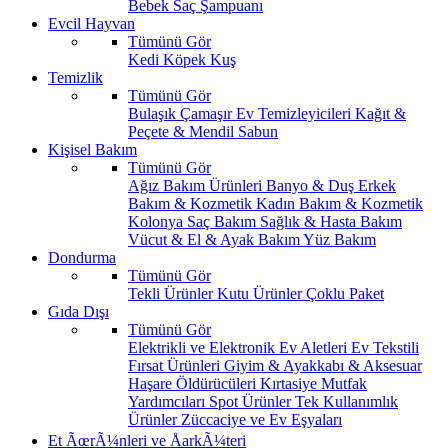
Bebek Saç Şampuanı
Evcil Hayvan
Tümünü Gör
Kedi
Köpek
Kuş
Temizlik
Tümünü Gör
Bulaşık
Çamaşır
Ev Temizleyicileri
Kağıt &
Peçete & Mendil
Sabun
Kişisel Bakım
Tümünü Gör
Ağız Bakım Ürünleri
Banyo & Duş
Erkek
Bakım & Kozmetik
Kadın Bakım & Kozmetik
Kolonya
Saç Bakım
Sağlık & Hasta Bakım
Vücut & El & Ayak Bakım
Yüz Bakım
Dondurma
Tümünü Gör
Tekli Ürünler
Kutu Ürünler
Çoklu Paket
Gıda Dışı
Tümünü Gör
Elektrikli ve Elektronik Ev Aletleri
Ev Tekstili
Fırsat Ürünleri
Giyim & Ayakkabı & Aksesuar
Haşare Öldürücüleri
Kırtasiye
Mutfak
Yardımcıları
Spot Ürünler
Tek Kullanımlık
Ürünler
Züccaciye ve Ev Eşyaları
Et ÃœrÃ¼nleri ve ÅarkÃ¼teri