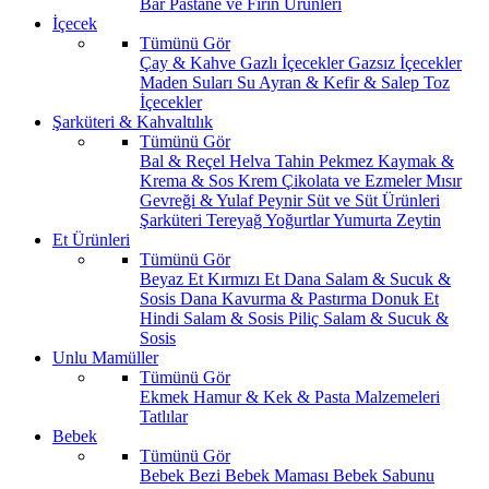
Bar
Pastane ve Fırın Ürünleri
İçecek
Tümünü Gör
Çay & Kahve
Gazlı İçecekler
Gazsız İçecekler
Maden Suları
Su
Ayran & Kefir & Salep
Toz
İçecekler
Şarküteri & Kahvaltılık
Tümünü Gör
Bal & Reçel
Helva Tahin Pekmez
Kaymak &
Krema & Sos
Krem Çikolata ve Ezmeler
Mısır
Gevreği & Yulaf
Peynir
Süt ve Süt Ürünleri
Şarküteri
Tereyağ
Yoğurtlar
Yumurta
Zeytin
Et Ürünleri
Tümünü Gör
Beyaz Et
Kırmızı Et
Dana Salam & Sucuk &
Sosis
Dana Kavurma & Pastırma
Donuk Et
Hindi Salam & Sosis
Piliç Salam & Sucuk &
Sosis
Unlu Mamüller
Tümünü Gör
Ekmek
Hamur & Kek & Pasta Malzemeleri
Tatlılar
Bebek
Tümünü Gör
Bebek Bezi
Bebek Maması
Bebek Sabunu