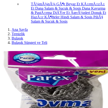
TÃ¼mÃ¼nÃ¼ GÃ¶r
Beyaz Et
KÄ±rmÄ±zÄ±
Et
Dana Salam & Sucuk & Sosis
Dana Kavurma
& PastÄ±rma
DiÄŸer Et ÃœrÃ¼nleri
Donuk Et
HazÄ±r KÃ¶fteler
Hindi Salam & Sosis
PiliÃ§
Salam & Sucuk & Sosis
Ana Sayfa
Temizlik
Bulaşık
Bulaşık Süngeri ve Teli