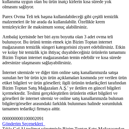
kullanıma uygun olan bu ürün inatçı kirlerin kısa sürede yok
olmasını sağlıyor.
Parex Ovma Teli tek başına kullanılabileceği gibi çeşitli temizlik
malzemeleri ile bir arada da kullanılabilir. Özellikle krem
temizleyiciler ile maksimum sonuç alabilirsiniz.
Ambalaj içerisinde her biri aynı boyutta olan 3 adet ovma teli
bulunuyor. Bu ürünü temin etmek için Bizim Toptan internet
mağazasının temizlik süngeri kategorisini ziyaret edebilirsiniz. Etkin
ve kolay bir temizlik için ihtiyaç duyabileceğiniz ürünlerin tamamını
Bizim Toptan internet mağazasından temin edebilir ve kısa sürede
adresinize ulaşmasını sağlayabilirsiniz.
İnternet sitemizde ve diğer tüm online satış kanallarımızda satışa
sunulan her bir ürün için ürün açıklamaları kısmında yer verilen ürün
etiket bilgileri ve ürün görselleri; ilgili ürünün tedarikçileri tarafından
Bizim Toptan Satış Mağazaları A.Ş.' ye iletilen en güncel bilgileri
içermektedir. Teslimi gerçekleştirilen ürünlerin etiket bilgileri ve
görselleri ile internet sitemiz ve online satış kanallarımızda bulunan
bilgiler/görseller arasındaki farklılık bulunması halinde sorumluluk
tamamen tedarikçi firmaya aittir.
000000000100002091
Gönderim Seçenekleri
Tıkla Gel Al teslimat yönetmiyle Bizim Toptan Satış Mağazasından