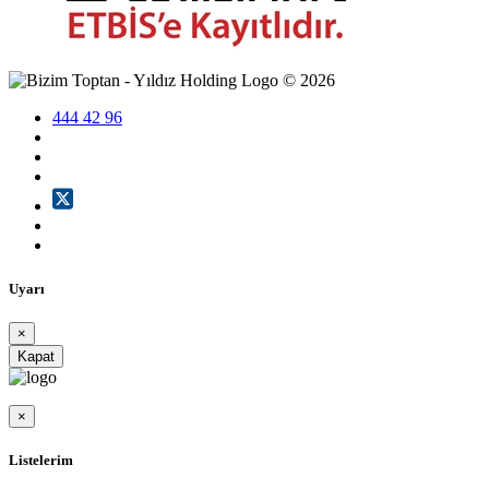
©
2026
444 42 96
Uyarı
×
Kapat
×
Listelerim