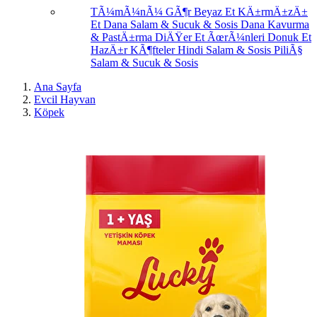
TÃ¼mÃ¼nÃ¼ GÃ¶r
Beyaz Et
KÄ±rmÄ±zÄ±
Et
Dana Salam & Sucuk & Sosis
Dana Kavurma
& PastÄ±rma
DiÄŸer Et ÃœrÃ¼nleri
Donuk Et
HazÄ±r KÃ¶fteler
Hindi Salam & Sosis
PiliÃ§
Salam & Sucuk & Sosis
Ana Sayfa
Evcil Hayvan
Köpek