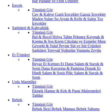
Bar
Pastane ve Fırın Ürünleri
İçecek
Tümünü Gör
Çay & Kahve
Gazlı İçecekler
Gazsız İçecekler
Maden Suları
Su
Ayran & Kefir & Salep
Toz
İçecekler
Şarküteri & Kahvaltılık
Tümünü Gör
Bal & Reçel
Helva Tahin Pekmez
Kaymak &
Krema & Sos
Krem Çikolata ve Ezmeler
Mısır
Gevreği & Yulaf
Peynir
Süt ve Süt Ürünleri
Şarküteri
Tereyağ
Yoğurtlar
Yumurta
Zeytin
Et Ürünleri
Tümünü Gör
Beyaz Et
Kırmızı Et
Dana Salam & Sucuk &
Sosis
Dana Kavurma & Pastırma
Donuk Et
Hindi Salam & Sosis
Piliç Salam & Sucuk &
Sosis
Unlu Mamüller
Tümünü Gör
Ekmek
Hamur & Kek & Pasta Malzemeleri
Tatlılar
Bebek
Tümünü Gör
Bebek Bezi
Bebek Maması
Bebek Sabunu