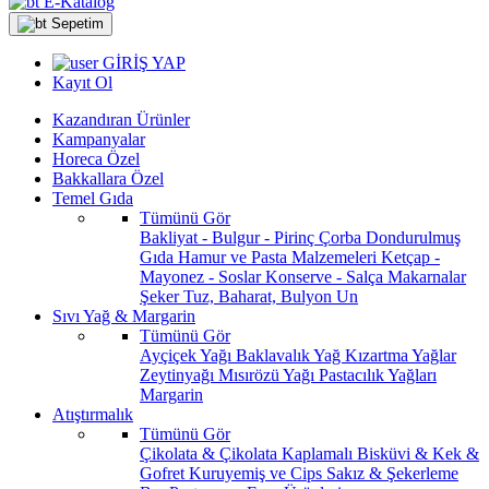
E-Katalog
Sepetim
GİRİŞ YAP
Kayıt Ol
Kazandıran Ürünler
Kampanyalar
Horeca Özel
Bakkallara Özel
Temel Gıda
Tümünü Gör
Bakliyat - Bulgur - Pirinç
Çorba
Dondurulmuş
Gıda
Hamur ve Pasta Malzemeleri
Ketçap -
Mayonez - Soslar
Konserve - Salça
Makarnalar
Şeker
Tuz, Baharat, Bulyon
Un
Sıvı Yağ & Margarin
Tümünü Gör
Ayçiçek Yağı
Baklavalık Yağ
Kızartma Yağlar
Zeytinyağı
Mısırözü Yağı
Pastacılık Yağları
Margarin
Atıştırmalık
Tümünü Gör
Çikolata & Çikolata Kaplamalı
Bisküvi & Kek &
Gofret
Kuruyemiş ve Cips
Sakız & Şekerleme