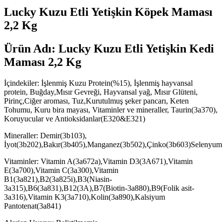
Lucky Kuzu Etli Yetişkin Köpek Maması
2,2 Kg
Ürün Adı: Lucky Kuzu Etli Yetişkin Kedi
Maması 2,2 Kg
İçindekiler: İşlenmiş Kuzu Protein(%15), İşlenmiş hayvansal
protein, Buğday,Mısır Gevreği, Hayvansal yağ, Mısır Glüteni,
Pirinç,Ciğer aroması, Tuz,Kurutulmuş şeker pancarı, Keten
Tohumu, Kuru bira mayası, Vitaminler ve mineraller, Taurin(3a370),
Koruyucular ve Antioksidanlar(E320&E321)
Mineraller: Demir(3b103),
İyot(3b202),Bakır(3b405),Manganez(3b502),Çinko(3b603)Selenyum
Vitaminler: Vitamin A(3a672a),Vitamin D3(3A671),Vitamin
E(3a700),Vitamin C(3a300),Vitamin
B1(3a821),B2(3a825i),B3(Niasin-
3a315),B6(3a831),B12(3A),B7(Biotin-3a880),B9(Folik asit-
3a316),Vitamin K3(3a710),Kolin(3a890),Kalsiyum
Pantotenat(3a841)