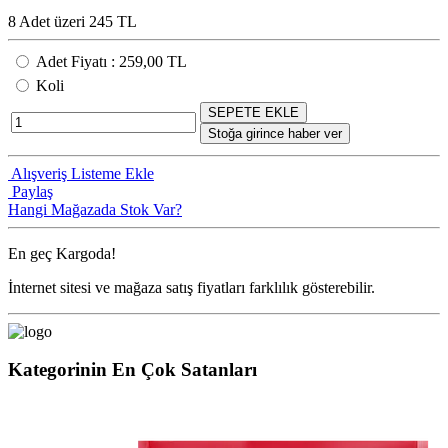
8 Adet üzeri 245 TL
Adet Fiyatı
:
259,00 TL
Koli
SEPETE EKLE
Stoğa girince haber ver
Alışveriş Listeme Ekle
Paylaş
Hangi Mağazada Stok Var?
En geç
Kargoda!
İnternet sitesi ve mağaza satış fiyatları farklılık gösterebilir.
Kategorinin En Çok Satanları