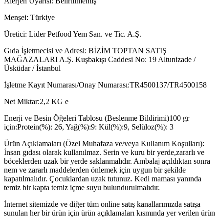
Alerjen Uyarısı: Belirtilmemiş
Menşei: Türkiye
Üretici: Lider Petfood Yem San. ve Tic. A.Ş.
Gıda İşletmecisi ve Adresi: BİZİM TOPTAN SATIŞ
MAĞAZALARI A.Ş. Kuşbakışı Caddesi No: 19 Altunizade /
Üsküdar / İstanbul
İşletme Kayıt Numarası/Onay Numarası:TR4500137/TR4500158
Net Miktar:2,2 KG e
Enerji ve Besin Öğeleri Tablosu (Beslenme Bildirimi)100 gr
için:Protein(%): 26, Yağ(%):9: Kül(%):9, Selüloz(%): 3
Ürün Açıklamaları (Özel Muhafaza ve/veya Kullanım Koşulları):
İnsan gıdası olarak kullanılmaz. Serin ve kuru bir yerde,zararlı ve
böceklerden uzak bir yerde saklanmalıdır. Ambalaj açıldıktan sonra
nem ve zararlı maddelerden önlemek için uygun bir şekilde
kapatılmalıdır. Çocuklardan uzak tutunuz. Kedi maması yanında
temiz bir kapta temiz içme suyu bulundurulmalıdır.
İnternet sitemizde ve diğer tüm online satış kanallarımızda satışa
sunulan her bir ürün için ürün açıklamaları kısmında yer verilen ürün