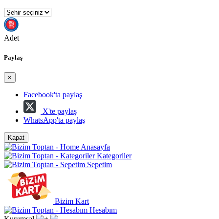
Adet
Paylaş
×
Facebook'ta paylaş
X'te paylaş
WhatsApp'ta paylaş
Kapat
Anasayfa
Kategoriler
Sepetim
Bizim Kart
Hesabım
Kurumsal