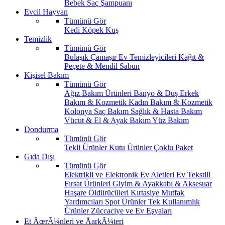
Bebek Saç Şampuanı
Evcil Hayvan
Tümünü Gör
Kedi
Köpek
Kuş
Temizlik
Tümünü Gör
Bulaşık
Çamaşır
Ev Temizleyicileri
Kağıt &
Peçete & Mendil
Sabun
Kişisel Bakım
Tümünü Gör
Ağız Bakım Ürünleri
Banyo & Duş
Erkek
Bakım & Kozmetik
Kadın Bakım & Kozmetik
Kolonya
Saç Bakım
Sağlık & Hasta Bakım
Vücut & El & Ayak Bakım
Yüz Bakım
Dondurma
Tümünü Gör
Tekli Ürünler
Kutu Ürünler
Çoklu Paket
Gıda Dışı
Tümünü Gör
Elektrikli ve Elektronik Ev Aletleri
Ev Tekstili
Fırsat Ürünleri
Giyim & Ayakkabı & Aksesuar
Haşare Öldürücüleri
Kırtasiye
Mutfak
Yardımcıları
Spot Ürünler
Tek Kullanımlık
Ürünler
Züccaciye ve Ev Eşyaları
Et ÃœrÃ¼nleri ve ÅarkÃ¼teri