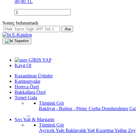
49,90 TL
Sonuç bulunamadı
Ara
E-Katalog
Sepetim
GİRİŞ YAP
Kayıt Ol
Kazandıran Ürünler
Kampanyalar
Horeca Özel
Bakkallara Özel
Temel Gıda
Tümünü Gör
Bakliyat - Bulgur - Pirinç
Çorba
Dondurulmuş Gı
Sıvı Yağ & Margarin
Tümünü Gör
Ayçiçek Yağı
Baklavalık Yağ
Kızartma Yağlar
Zey