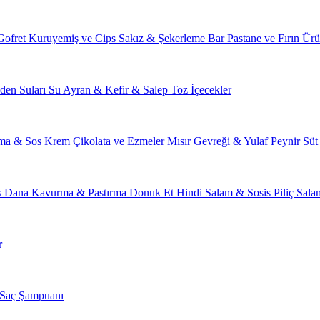
Gofret
Kuruyemiş ve Cips
Sakız & Şekerleme
Bar
Pastane ve Fırın Ürü
den Suları
Su
Ayran & Kefir & Salep
Toz İçecekler
ma & Sos
Krem Çikolata ve Ezmeler
Mısır Gevreği & Yulaf
Peynir
Süt
s
Dana Kavurma & Pastırma
Donuk Et
Hindi Salam & Sosis
Piliç Sal
r
Saç Şampuanı