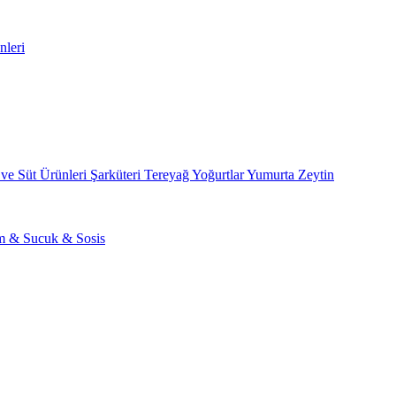
nleri
 ve Süt Ürünleri
Şarküteri
Tereyağ
Yoğurtlar
Yumurta
Zeytin
am & Sucuk & Sosis