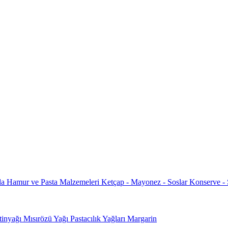
da
Hamur ve Pasta Malzemeleri
Ketçap - Mayonez - Soslar
Konserve -
tinyağı
Mısırözü Yağı
Pastacılık Yağları
Margarin