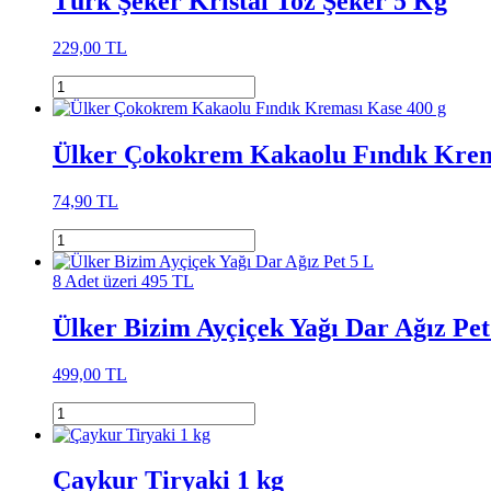
Türk Şeker Kristal Toz Şeker 5 Kg
229,00 TL
Ülker Çokokrem Kakaolu Fındık Krem
74,90 TL
8 Adet üzeri 495 TL
Ülker Bizim Ayçiçek Yağı Dar Ağız Pet
499,00 TL
Çaykur Tiryaki 1 kg