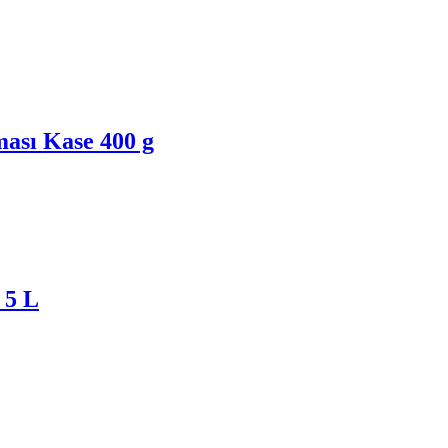
ası Kase 400 g
 5 L