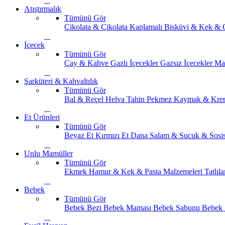
Atıştırmalık
Tümünü Gör
Çikolata & Çikolata Kaplamalı
Bisküvi & Kek & 
İçecek
Tümünü Gör
Çay & Kahve
Gazlı İçecekler
Gazsız İçecekler
Ma
Şarküteri & Kahvaltılık
Tümünü Gör
Bal & Reçel
Helva Tahin Pekmez
Kaymak & Kre
Et Ürünleri
Tümünü Gör
Beyaz Et
Kırmızı Et
Dana Salam & Sucuk & Sosi
Unlu Mamüller
Tümünü Gör
Ekmek
Hamur & Kek & Pasta Malzemeleri
Tatlıla
Bebek
Tümünü Gör
Bebek Bezi
Bebek Maması
Bebek Sabunu
Bebek 