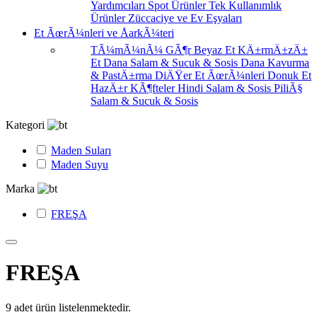
Yardımcıları
Spot Ürünler
Tek Kullanımlık
Ürünler
Züccaciye ve Ev Eşyaları
Et ÃœrÃ¼nleri ve ÅarkÃ¼teri
TÃ¼mÃ¼nÃ¼ GÃ¶r
Beyaz Et
KÄ±rmÄ±zÄ±
Et
Dana Salam & Sucuk & Sosis
Dana Kavurma
& PastÄ±rma
DiÄŸer Et ÃœrÃ¼nleri
Donuk Et
HazÄ±r KÃ¶fteler
Hindi Salam & Sosis
PiliÃ§
Salam & Sucuk & Sosis
Kategori
Maden Suları
Maden Suyu
Marka
FREŞA
FREŞA
9
adet ürün listelenmektedir.