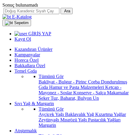
Sonuç bulunamadı
Ara
E-Katalog
Sepetim
GİRİŞ YAP
Kayıt Ol
Kazandıran Ürünler
Kampanyalar
Horeca Özel
Bakkallara Özel
Temel Gıda
Tümünü Gör
Bakliyat - Bulgur - Pirinç
Çorba
Dondurulmuş
Gıda
Hamur ve Pasta Malzemeleri
Ketçap -
Mayonez - Soslar
Konserve - Salça
Makarnalar
Şeker
Tuz, Baharat, Bulyon
Un
Sıvı Yağ & Margarin
Tümünü Gör
Ayçiçek Yağı
Baklavalık Yağ
Kızartma Yağlar
Zeytinyağı
Mısırözü Yağı
Pastacılık Yağları
Margarin
Atıştırmalık