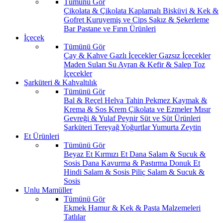
Tümünü Gör
Çikolata & Çikolata Kaplamalı
Bisküvi & Kek &
Gofret
Kuruyemiş ve Cips
Sakız & Şekerleme
Bar
Pastane ve Fırın Ürünleri
İçecek
Tümünü Gör
Çay & Kahve
Gazlı İçecekler
Gazsız İçecekler
Maden Suları
Su
Ayran & Kefir & Salep
Toz
İçecekler
Şarküteri & Kahvaltılık
Tümünü Gör
Bal & Reçel
Helva Tahin Pekmez
Kaymak &
Krema & Sos
Krem Çikolata ve Ezmeler
Mısır
Gevreği & Yulaf
Peynir
Süt ve Süt Ürünleri
Şarküteri
Tereyağ
Yoğurtlar
Yumurta
Zeytin
Et Ürünleri
Tümünü Gör
Beyaz Et
Kırmızı Et
Dana Salam & Sucuk &
Sosis
Dana Kavurma & Pastırma
Donuk Et
Hindi Salam & Sosis
Piliç Salam & Sucuk &
Sosis
Unlu Mamüller
Tümünü Gör
Ekmek
Hamur & Kek & Pasta Malzemeleri
Tatlılar