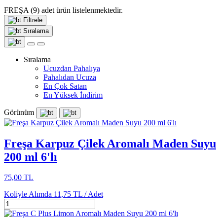
FREŞA
(9)
adet ürün listelenmektedir.
Filtrele
Sıralama
Sıralama
Ucuzdan Pahalıya
Pahalıdan Ucuza
En Çok Satan
En Yüksek İndirim
Görünüm
Freşa Karpuz Çilek Aromalı Maden Suyu
200 ml 6'lı
75,00 TL
Koliyle Alımda
11,75 TL /
Adet