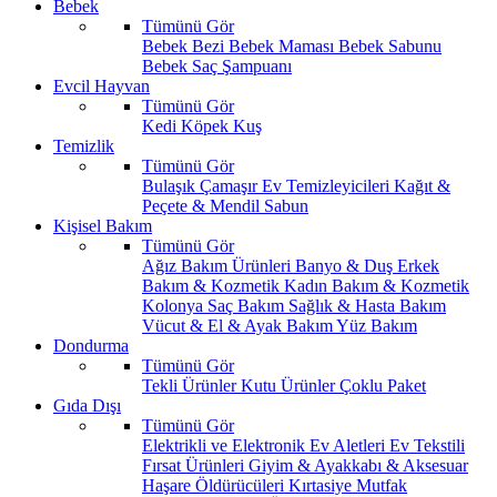
Bebek
Tümünü Gör
Bebek Bezi
Bebek Maması
Bebek Sabunu
Bebek Saç Şampuanı
Evcil Hayvan
Tümünü Gör
Kedi
Köpek
Kuş
Temizlik
Tümünü Gör
Bulaşık
Çamaşır
Ev Temizleyicileri
Kağıt &
Peçete & Mendil
Sabun
Kişisel Bakım
Tümünü Gör
Ağız Bakım Ürünleri
Banyo & Duş
Erkek
Bakım & Kozmetik
Kadın Bakım & Kozmetik
Kolonya
Saç Bakım
Sağlık & Hasta Bakım
Vücut & El & Ayak Bakım
Yüz Bakım
Dondurma
Tümünü Gör
Tekli Ürünler
Kutu Ürünler
Çoklu Paket
Gıda Dışı
Tümünü Gör
Elektrikli ve Elektronik Ev Aletleri
Ev Tekstili
Fırsat Ürünleri
Giyim & Ayakkabı & Aksesuar
Haşare Öldürücüleri
Kırtasiye
Mutfak