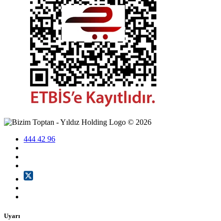
©
2026
444 42 96
Uyarı