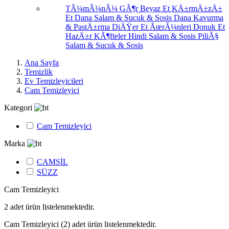
TÃ¼mÃ¼nÃ¼ GÃ¶r
Beyaz Et
KÄ±rmÄ±zÄ±
Et
Dana Salam & Sucuk & Sosis
Dana Kavurma
& PastÄ±rma
DiÄŸer Et ÃœrÃ¼nleri
Donuk Et
HazÄ±r KÃ¶fteler
Hindi Salam & Sosis
PiliÃ§
Salam & Sucuk & Sosis
Ana Sayfa
Temizlik
Ev Temizleyicileri
Cam Temizleyici
Kategori
Cam Temizleyici
Marka
CAMSİL
SÜZZ
Cam Temizleyici
2
adet ürün listelenmektedir.
Cam Temizleyici
(2)
adet ürün listelenmektedir.