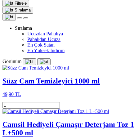
Filtrele
Sıralama
Sıralama
Ucuzdan Pahalıya
Pahalıdan Ucuza
En Çok Satan
En Yüksek İndirim
Görünüm
Süzz Cam Temizleyici 1000 ml
49,90 TL
Camsil Hediyeli Çamaşır Deterjanı Toz 1
L+500 ml