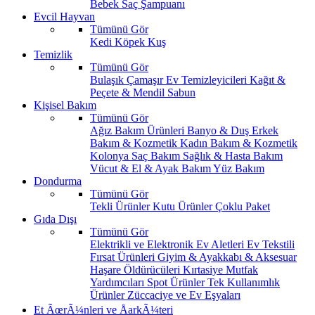
Bebek Saç Şampuanı
Evcil Hayvan
Tümünü Gör
Kedi
Köpek
Kuş
Temizlik
Tümünü Gör
Bulaşık
Çamaşır
Ev Temizleyicileri
Kağıt &
Peçete & Mendil
Sabun
Kişisel Bakım
Tümünü Gör
Ağız Bakım Ürünleri
Banyo & Duş
Erkek
Bakım & Kozmetik
Kadın Bakım & Kozmetik
Kolonya
Saç Bakım
Sağlık & Hasta Bakım
Vücut & El & Ayak Bakım
Yüz Bakım
Dondurma
Tümünü Gör
Tekli Ürünler
Kutu Ürünler
Çoklu Paket
Gıda Dışı
Tümünü Gör
Elektrikli ve Elektronik Ev Aletleri
Ev Tekstili
Fırsat Ürünleri
Giyim & Ayakkabı & Aksesuar
Haşare Öldürücüleri
Kırtasiye
Mutfak
Yardımcıları
Spot Ürünler
Tek Kullanımlık
Ürünler
Züccaciye ve Ev Eşyaları
Et ÃœrÃ¼nleri ve ÅarkÃ¼teri