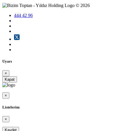
©
2026
444 42 96
Uyarı
×
Kapat
×
Listelerim
×
Kaydet