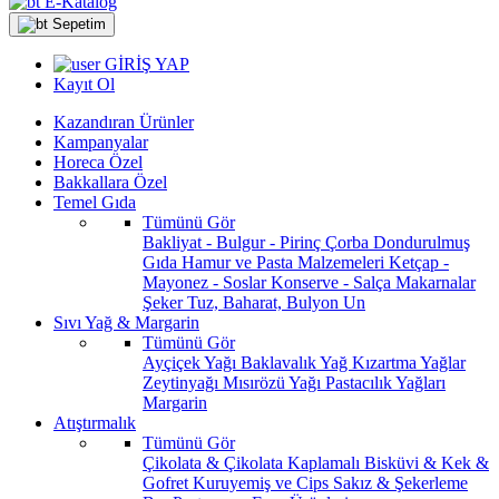
E-Katalog
Sepetim
GİRİŞ YAP
Kayıt Ol
Kazandıran Ürünler
Kampanyalar
Horeca Özel
Bakkallara Özel
Temel Gıda
Tümünü Gör
Bakliyat - Bulgur - Pirinç
Çorba
Dondurulmuş
Gıda
Hamur ve Pasta Malzemeleri
Ketçap -
Mayonez - Soslar
Konserve - Salça
Makarnalar
Şeker
Tuz, Baharat, Bulyon
Un
Sıvı Yağ & Margarin
Tümünü Gör
Ayçiçek Yağı
Baklavalık Yağ
Kızartma Yağlar
Zeytinyağı
Mısırözü Yağı
Pastacılık Yağları
Margarin
Atıştırmalık
Tümünü Gör
Çikolata & Çikolata Kaplamalı
Bisküvi & Kek &
Gofret
Kuruyemiş ve Cips
Sakız & Şekerleme