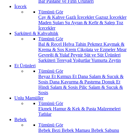
Bar
Pastane ve Fırın Ürünleri
İçecek
Tümünü Gör
Çay & Kahve
Gazlı İçecekler
Gazsız İçecekler
Maden Suları
Su
Ayran & Kefir & Salep
Toz
İçecekler
Şarküteri & Kahvaltılık
Tümünü Gör
Bal & Reçel
Helva Tahin Pekmez
Kaymak &
Krema & Sos
Krem Çikolata ve Ezmeler
Mısır
Gevreği & Yulaf
Peynir
Süt ve Süt Ürünleri
Şarküteri
Tereyağ
Yoğurtlar
Yumurta
Zeytin
Et Ürünleri
Tümünü Gör
Beyaz Et
Kırmızı Et
Dana Salam & Sucuk &
Sosis
Dana Kavurma & Pastırma
Donuk Et
Hindi Salam & Sosis
Piliç Salam & Sucuk &
Sosis
Unlu Mamüller
Tümünü Gör
Ekmek
Hamur & Kek & Pasta Malzemeleri
Tatlılar
Bebek
Tümünü Gör
Bebek Bezi
Bebek Maması
Bebek Sabunu