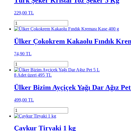
Türk Şeker Kristal Toz Şeker 5 Kg
229,00 TL
Ülker Çokokrem Kakaolu Fındık Krem
74,90 TL
8 Adet üzeri 495 TL
Ülker Bizim Ayçiçek Yağı Dar Ağız Pet
499,00 TL
Çaykur Tiryaki 1 kg