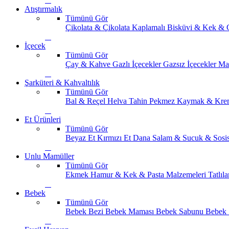
Atıştırmalık
Tümünü Gör
Çikolata & Çikolata Kaplamalı
Bisküvi & Kek & 
İçecek
Tümünü Gör
Çay & Kahve
Gazlı İçecekler
Gazsız İçecekler
Ma
Şarküteri & Kahvaltılık
Tümünü Gör
Bal & Reçel
Helva Tahin Pekmez
Kaymak & Kre
Et Ürünleri
Tümünü Gör
Beyaz Et
Kırmızı Et
Dana Salam & Sucuk & Sosi
Unlu Mamüller
Tümünü Gör
Ekmek
Hamur & Kek & Pasta Malzemeleri
Tatlıla
Bebek
Tümünü Gör
Bebek Bezi
Bebek Maması
Bebek Sabunu
Bebek 