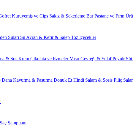
Gofret
Kuruyemiş ve Cips
Sakız & Şekerleme
Bar
Pastane ve Fırın Ürü
den Suları
Su
Ayran & Kefir & Salep
Toz İçecekler
ma & Sos
Krem Çikolata ve Ezmeler
Mısır Gevreği & Yulaf
Peynir
Süt
s
Dana Kavurma & Pastırma
Donuk Et
Hindi Salam & Sosis
Piliç Sal
r
Saç Şampuanı