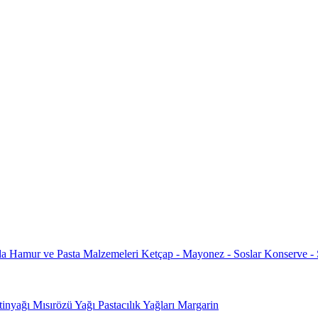
da
Hamur ve Pasta Malzemeleri
Ketçap - Mayonez - Soslar
Konserve -
tinyağı
Mısırözü Yağı
Pastacılık Yağları
Margarin