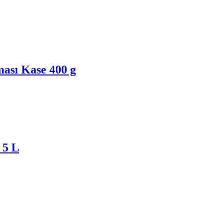
ası Kase 400 g
 5 L