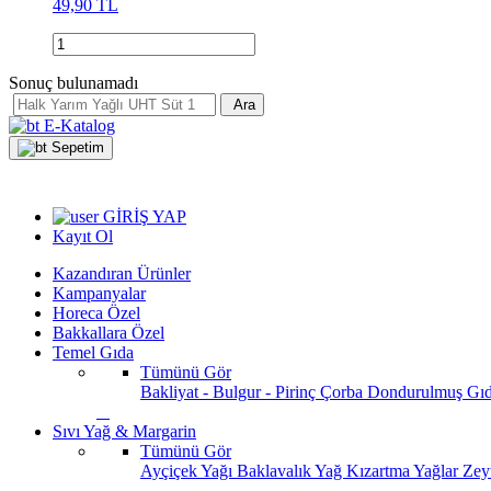
49,90 TL
Sonuç bulunamadı
Ara
E-Katalog
Sepetim
GİRİŞ YAP
Kayıt Ol
Kazandıran Ürünler
Kampanyalar
Horeca Özel
Bakkallara Özel
Temel Gıda
Tümünü Gör
Bakliyat - Bulgur - Pirinç
Çorba
Dondurulmuş Gı
Sıvı Yağ & Margarin
Tümünü Gör
Ayçiçek Yağı
Baklavalık Yağ
Kızartma Yağlar
Zey