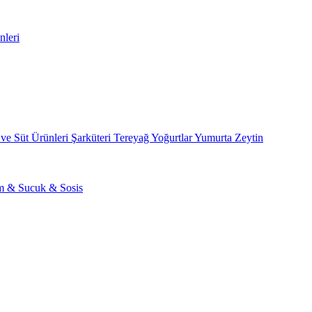
nleri
 ve Süt Ürünleri
Şarküteri
Tereyağ
Yoğurtlar
Yumurta
Zeytin
am & Sucuk & Sosis