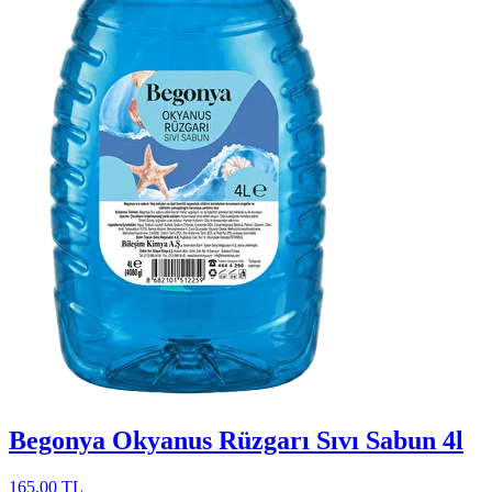
Begonya Okyanus Rüzgarı Sıvı Sabun 4l
165,00 TL