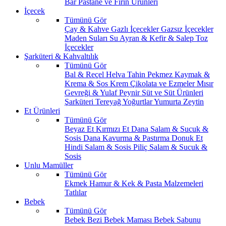
Bar
Pastane ve Fırın Ürünleri
İçecek
Tümünü Gör
Çay & Kahve
Gazlı İçecekler
Gazsız İçecekler
Maden Suları
Su
Ayran & Kefir & Salep
Toz
İçecekler
Şarküteri & Kahvaltılık
Tümünü Gör
Bal & Reçel
Helva Tahin Pekmez
Kaymak &
Krema & Sos
Krem Çikolata ve Ezmeler
Mısır
Gevreği & Yulaf
Peynir
Süt ve Süt Ürünleri
Şarküteri
Tereyağ
Yoğurtlar
Yumurta
Zeytin
Et Ürünleri
Tümünü Gör
Beyaz Et
Kırmızı Et
Dana Salam & Sucuk &
Sosis
Dana Kavurma & Pastırma
Donuk Et
Hindi Salam & Sosis
Piliç Salam & Sucuk &
Sosis
Unlu Mamüller
Tümünü Gör
Ekmek
Hamur & Kek & Pasta Malzemeleri
Tatlılar
Bebek
Tümünü Gör
Bebek Bezi
Bebek Maması
Bebek Sabunu