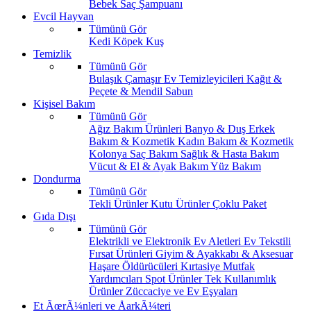
Bebek Saç Şampuanı
Evcil Hayvan
Tümünü Gör
Kedi
Köpek
Kuş
Temizlik
Tümünü Gör
Bulaşık
Çamaşır
Ev Temizleyicileri
Kağıt &
Peçete & Mendil
Sabun
Kişisel Bakım
Tümünü Gör
Ağız Bakım Ürünleri
Banyo & Duş
Erkek
Bakım & Kozmetik
Kadın Bakım & Kozmetik
Kolonya
Saç Bakım
Sağlık & Hasta Bakım
Vücut & El & Ayak Bakım
Yüz Bakım
Dondurma
Tümünü Gör
Tekli Ürünler
Kutu Ürünler
Çoklu Paket
Gıda Dışı
Tümünü Gör
Elektrikli ve Elektronik Ev Aletleri
Ev Tekstili
Fırsat Ürünleri
Giyim & Ayakkabı & Aksesuar
Haşare Öldürücüleri
Kırtasiye
Mutfak
Yardımcıları
Spot Ürünler
Tek Kullanımlık
Ürünler
Züccaciye ve Ev Eşyaları
Et ÃœrÃ¼nleri ve ÅarkÃ¼teri