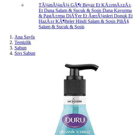
TÃ¼mÃ¼nÃ¼ GÃ¶r
Beyaz Et
KÄ±rmÄ±zÄ±
Et
Dana Salam & Sucuk & Sosis
Dana Kavurma
& PastÄ±rma
DiÄŸer Et ÃœrÃ¼nleri
Donuk Et
HazÄ±r KÃ¶fteler
Hindi Salam & Sosis
PiliÃ§
Salam & Sucuk & Sosis
Ana Sayfa
Temizlik
Sabun
Sıvı Sabun