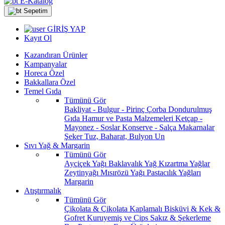
E-Katalog
Sepetim
GİRİŞ YAP
Kayıt Ol
Kazandıran Ürünler
Kampanyalar
Horeca Özel
Bakkallara Özel
Temel Gıda
Tümünü Gör
Bakliyat - Bulgur - Pirinç
Çorba
Dondurulmuş
Gıda
Hamur ve Pasta Malzemeleri
Ketçap -
Mayonez - Soslar
Konserve - Salça
Makarnalar
Şeker
Tuz, Baharat, Bulyon
Un
Sıvı Yağ & Margarin
Tümünü Gör
Ayçiçek Yağı
Baklavalık Yağ
Kızartma Yağlar
Zeytinyağı
Mısırözü Yağı
Pastacılık Yağları
Margarin
Atıştırmalık
Tümünü Gör
Çikolata & Çikolata Kaplamalı
Bisküvi & Kek &
Gofret
Kuruyemiş ve Cips
Sakız & Şekerleme