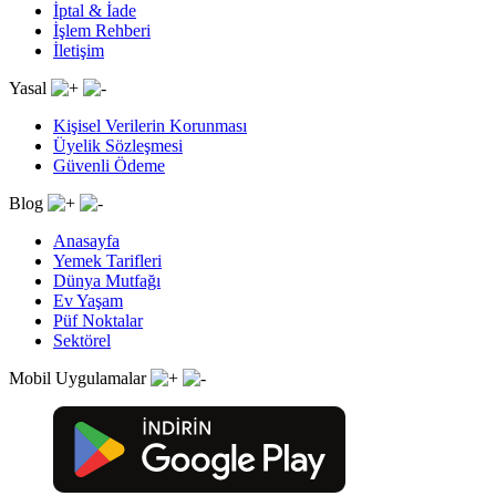
İptal & İade
İşlem Rehberi
İletişim
Yasal
Kişisel Verilerin Korunması
Üyelik Sözleşmesi
Güvenli Ödeme
Blog
Anasayfa
Yemek Tarifleri
Dünya Mutfağı
Ev Yaşam
Püf Noktalar
Sektörel
Mobil Uygulamalar