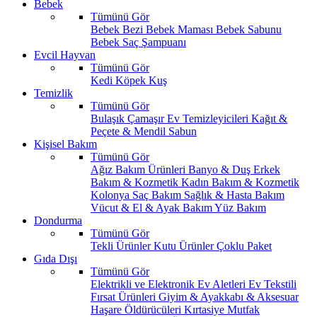
Bebek
Tümünü Gör
Bebek Bezi
Bebek Maması
Bebek Sabunu
Bebek Saç Şampuanı
Evcil Hayvan
Tümünü Gör
Kedi
Köpek
Kuş
Temizlik
Tümünü Gör
Bulaşık
Çamaşır
Ev Temizleyicileri
Kağıt &
Peçete & Mendil
Sabun
Kişisel Bakım
Tümünü Gör
Ağız Bakım Ürünleri
Banyo & Duş
Erkek
Bakım & Kozmetik
Kadın Bakım & Kozmetik
Kolonya
Saç Bakım
Sağlık & Hasta Bakım
Vücut & El & Ayak Bakım
Yüz Bakım
Dondurma
Tümünü Gör
Tekli Ürünler
Kutu Ürünler
Çoklu Paket
Gıda Dışı
Tümünü Gör
Elektrikli ve Elektronik Ev Aletleri
Ev Tekstili
Fırsat Ürünleri
Giyim & Ayakkabı & Aksesuar
Haşare Öldürücüleri
Kırtasiye
Mutfak