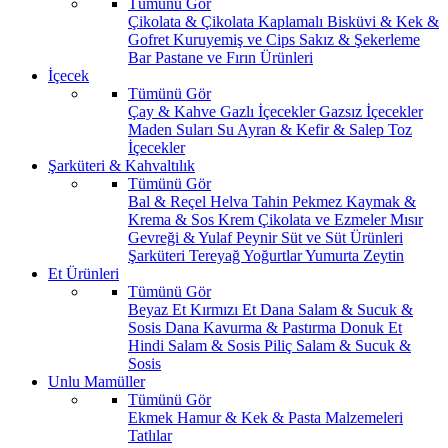
Tümünü Gör
Çikolata & Çikolata Kaplamalı
Bisküvi & Kek &
Gofret
Kuruyemiş ve Cips
Sakız & Şekerleme
Bar
Pastane ve Fırın Ürünleri
İçecek
Tümünü Gör
Çay & Kahve
Gazlı İçecekler
Gazsız İçecekler
Maden Suları
Su
Ayran & Kefir & Salep
Toz
İçecekler
Şarküteri & Kahvaltılık
Tümünü Gör
Bal & Reçel
Helva Tahin Pekmez
Kaymak &
Krema & Sos
Krem Çikolata ve Ezmeler
Mısır
Gevreği & Yulaf
Peynir
Süt ve Süt Ürünleri
Şarküteri
Tereyağ
Yoğurtlar
Yumurta
Zeytin
Et Ürünleri
Tümünü Gör
Beyaz Et
Kırmızı Et
Dana Salam & Sucuk &
Sosis
Dana Kavurma & Pastırma
Donuk Et
Hindi Salam & Sosis
Piliç Salam & Sucuk &
Sosis
Unlu Mamüller
Tümünü Gör
Ekmek
Hamur & Kek & Pasta Malzemeleri
Tatlılar