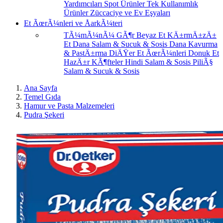
Yardımcıları
Spot Ürünler
Tek Kullanımlık
Ürünler
Züccaciye ve Ev Eşyaları
Et ÃœrÃ¼nleri ve ÅarkÃ¼teri
TÃ¼mÃ¼nÃ¼ GÃ¶r
Beyaz Et
KÄ±rmÄ±zÄ±
Et
Dana Salam & Sucuk & Sosis
Dana Kavurma
& PastÄ±rma
DiÄŸer Et ÃœrÃ¼nleri
Donuk Et
HazÄ±r KÃ¶fteler
Hindi Salam & Sosis
PiliÃ§
Salam & Sucuk & Sosis
Ana Sayfa
Temel Gıda
Hamur ve Pasta Malzemeleri
Pudra Şekeri