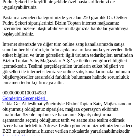
Pudra Şekeri ile keyifli bir şekilde özel pasta tariflerinizi de
uygulayabilirsiniz.
Pasta malzemeleri kategorimizde yer alan 250 gramlık Dr. Oetker
Pudra Şekeri siparişlerinizi Bizim Toptan internet mağazamız
üzerinden bizlere ulaştırabilir ve mutfağınızda harikalar yaratmaya
başlayabilirsiniz.
İnternet sitemizde ve diğer tüm online satış kanallarımızda satışa
sunulan her bir ürün için ürün açıklamaları kısmında yer verilen ürün
etiket bilgileri ve ürün görselleri; ilgili ürünün tedarikçileri tarafından
Bizim Toptan Satış Mağazaları A.Ş.' ye iletilen en güncel bilgileri
içermektedir. Teslimi gerçekleştirilen ürünlerin etiket bilgileri ve
görselleri ile internet sitemiz ve online satış kanallarımızda bulunan
bilgiler/görseller arasındaki farklılık bulunması halinde sorumluluk
tamamen tedarikçi firmaya aittir.
000000000100014983
Gönderim Seçenekleri
Tıkla Gel Al teslimat yönetmiyle Bizim Toptan Satış Mağazasından
oluşturmuş olduğunuz siparişler, mağaza operasyon ekibimiz
tarafından özenle toplanır ve hazırlanır. Sipariş oluşturma
aşamasında seçmiş olduğunuz tarih ve saatte size teslim edilmek
üzere hazır bekletilir. Adrese Teslim gönderim hizmetimizden sadece
B2B müşterilerimiz hizmet verilen noktalarda yararlanabilmektedir.