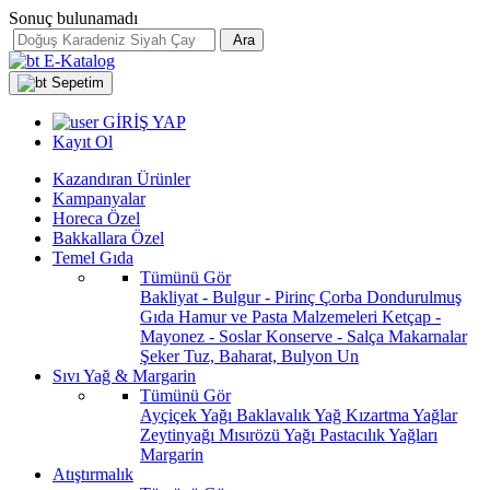
Sonuç bulunamadı
Ara
E-Katalog
Sepetim
GİRİŞ YAP
Kayıt Ol
Kazandıran Ürünler
Kampanyalar
Horeca Özel
Bakkallara Özel
Temel Gıda
Tümünü Gör
Bakliyat - Bulgur - Pirinç
Çorba
Dondurulmuş
Gıda
Hamur ve Pasta Malzemeleri
Ketçap -
Mayonez - Soslar
Konserve - Salça
Makarnalar
Şeker
Tuz, Baharat, Bulyon
Un
Sıvı Yağ & Margarin
Tümünü Gör
Ayçiçek Yağı
Baklavalık Yağ
Kızartma Yağlar
Zeytinyağı
Mısırözü Yağı
Pastacılık Yağları
Margarin
Atıştırmalık