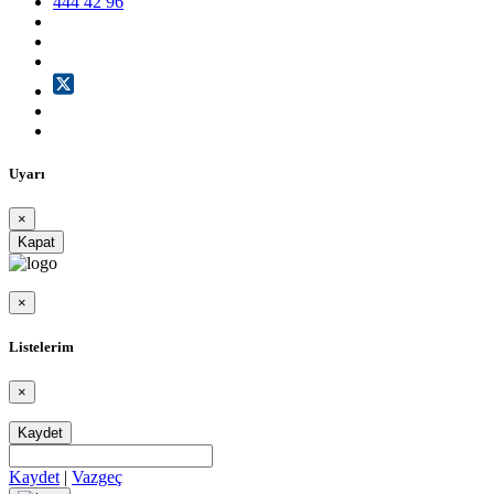
444 42 96
Uyarı
×
Kapat
×
Listelerim
×
Kaydet
Kaydet
|
Vazgeç