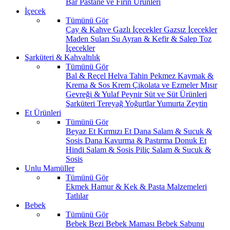
Bar
Pastane ve Fırın Ürünleri
İçecek
Tümünü Gör
Çay & Kahve
Gazlı İçecekler
Gazsız İçecekler
Maden Suları
Su
Ayran & Kefir & Salep
Toz
İçecekler
Şarküteri & Kahvaltılık
Tümünü Gör
Bal & Reçel
Helva Tahin Pekmez
Kaymak &
Krema & Sos
Krem Çikolata ve Ezmeler
Mısır
Gevreği & Yulaf
Peynir
Süt ve Süt Ürünleri
Şarküteri
Tereyağ
Yoğurtlar
Yumurta
Zeytin
Et Ürünleri
Tümünü Gör
Beyaz Et
Kırmızı Et
Dana Salam & Sucuk &
Sosis
Dana Kavurma & Pastırma
Donuk Et
Hindi Salam & Sosis
Piliç Salam & Sucuk &
Sosis
Unlu Mamüller
Tümünü Gör
Ekmek
Hamur & Kek & Pasta Malzemeleri
Tatlılar
Bebek
Tümünü Gör
Bebek Bezi
Bebek Maması
Bebek Sabunu