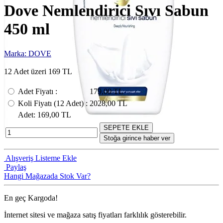
Dove Nemlendirici Sıvı Sabun
450 ml
Marka: DOVE
12 Adet üzeri 169 TL
Adet Fiyatı
:
179,00 TL
Koli Fiyatı
(12
Adet
) :
2028,00 TL
Adet
: 169,00 TL
SEPETE EKLE
Stoğa girince haber ver
Alışveriş Listeme Ekle
Paylaş
Hangi Mağazada Stok Var?
En geç
Kargoda!
İnternet sitesi ve mağaza satış fiyatları farklılık gösterebilir.