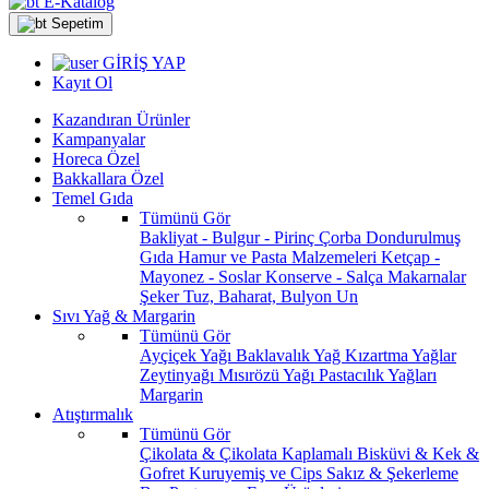
E-Katalog
Sepetim
GİRİŞ YAP
Kayıt Ol
Kazandıran Ürünler
Kampanyalar
Horeca Özel
Bakkallara Özel
Temel Gıda
Tümünü Gör
Bakliyat - Bulgur - Pirinç
Çorba
Dondurulmuş
Gıda
Hamur ve Pasta Malzemeleri
Ketçap -
Mayonez - Soslar
Konserve - Salça
Makarnalar
Şeker
Tuz, Baharat, Bulyon
Un
Sıvı Yağ & Margarin
Tümünü Gör
Ayçiçek Yağı
Baklavalık Yağ
Kızartma Yağlar
Zeytinyağı
Mısırözü Yağı
Pastacılık Yağları
Margarin
Atıştırmalık
Tümünü Gör
Çikolata & Çikolata Kaplamalı
Bisküvi & Kek &
Gofret
Kuruyemiş ve Cips
Sakız & Şekerleme