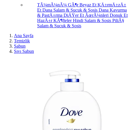
TÃ¼mÃ¼nÃ¼ GÃ¶r
Beyaz Et
KÄ±rmÄ±zÄ±
Et
Dana Salam & Sucuk & Sosis
Dana Kavurma
& PastÄ±rma
DiÄŸer Et ÃœrÃ¼nleri
Donuk Et
HazÄ±r KÃ¶fteler
Hindi Salam & Sosis
PiliÃ§
Salam & Sucuk & Sosis
Ana Sayfa
Temizlik
Sabun
Sıvı Sabun