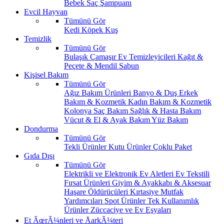
Bebek Saç Şampuanı
Evcil Hayvan
Tümünü Gör
Kedi
Köpek
Kuş
Temizlik
Tümünü Gör
Bulaşık
Çamaşır
Ev Temizleyicileri
Kağıt &
Peçete & Mendil
Sabun
Kişisel Bakım
Tümünü Gör
Ağız Bakım Ürünleri
Banyo & Duş
Erkek
Bakım & Kozmetik
Kadın Bakım & Kozmetik
Kolonya
Saç Bakım
Sağlık & Hasta Bakım
Vücut & El & Ayak Bakım
Yüz Bakım
Dondurma
Tümünü Gör
Tekli Ürünler
Kutu Ürünler
Çoklu Paket
Gıda Dışı
Tümünü Gör
Elektrikli ve Elektronik Ev Aletleri
Ev Tekstili
Fırsat Ürünleri
Giyim & Ayakkabı & Aksesuar
Haşare Öldürücüleri
Kırtasiye
Mutfak
Yardımcıları
Spot Ürünler
Tek Kullanımlık
Ürünler
Züccaciye ve Ev Eşyaları
Et ÃœrÃ¼nleri ve ÅarkÃ¼teri