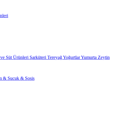
nleri
 ve Süt Ürünleri
Şarküteri
Tereyağ
Yoğurtlar
Yumurta
Zeytin
am & Sucuk & Sosis