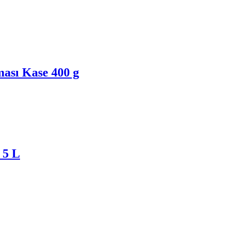
ası Kase 400 g
 5 L