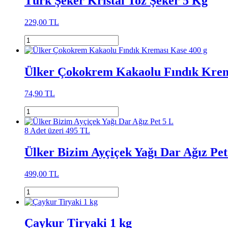
Türk Şeker Kristal Toz Şeker 5 Kg
229,00 TL
Ülker Çokokrem Kakaolu Fındık Krem
74,90 TL
8 Adet üzeri 495 TL
Ülker Bizim Ayçiçek Yağı Dar Ağız Pet
499,00 TL
Çaykur Tiryaki 1 kg