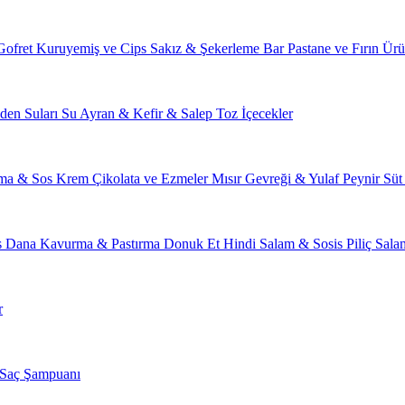
Gofret
Kuruyemiş ve Cips
Sakız & Şekerleme
Bar
Pastane ve Fırın Ürü
den Suları
Su
Ayran & Kefir & Salep
Toz İçecekler
ma & Sos
Krem Çikolata ve Ezmeler
Mısır Gevreği & Yulaf
Peynir
Süt
s
Dana Kavurma & Pastırma
Donuk Et
Hindi Salam & Sosis
Piliç Sal
r
Saç Şampuanı