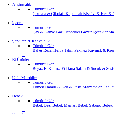
Atıştırmalık
Tümünü Gör
Çikolata & Çikolata Kaplamalı
Bisküvi & Kek & 
İçecek
Tümünü Gör
Çay & Kahve
Gazlı İçecekler
Gazsız İçecekler
Ma
Şarküteri & Kahvaltılık
Tümünü Gör
Bal & Reçel
Helva Tahin Pekmez
Kaymak & Kre
Et Ürünleri
Tümünü Gör
Beyaz Et
Kırmızı Et
Dana Salam & Sucuk & Sosi
Unlu Mamüller
Tümünü Gör
Ekmek
Hamur & Kek & Pasta Malzemeleri
Tatlıla
Bebek
Tümünü Gör
Bebek Bezi
Bebek Maması
Bebek Sabunu
Bebek 