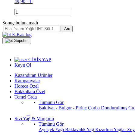
49,90 TL
Sonuç bulunamadı
Ara
E-Katalog
Sepetim
GİRİŞ YAP
Kayıt Ol
Kazandıran Ürünler
Kampanyalar
Horeca Özel
Bakkallara Özel
Temel Gıda
Tümünü Gör
Bakliyat - Bulgur - Pirinç
Çorba
Dondurulmuş Gı
Sıvı Yağ & Margarin
Tümünü Gör
Ayçiçek Yağı
Baklavalık Yağ
Kızartma Yağlar
Zey