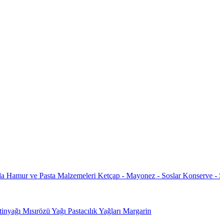
da
Hamur ve Pasta Malzemeleri
Ketçap - Mayonez - Soslar
Konserve -
tinyağı
Mısırözü Yağı
Pastacılık Yağları
Margarin