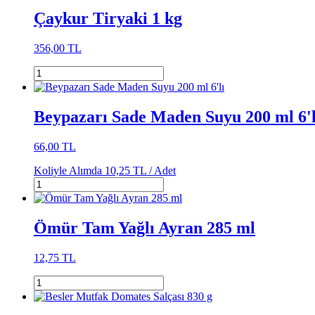
Çaykur Tiryaki 1 kg
356,00 TL
Beypazarı Sade Maden Suyu 200 ml 6'l
66,00 TL
Koliyle Alımda
10,25 TL /
Adet
Ömür Tam Yağlı Ayran 285 ml
12,75 TL