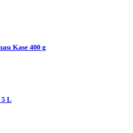
ası Kase 400 g
 5 L