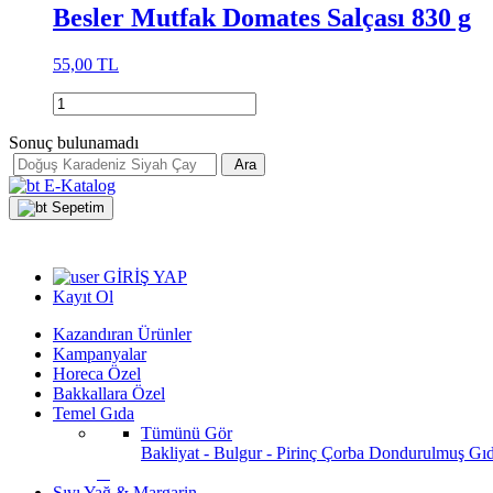
Besler Mutfak Domates Salçası 830 g
55,00 TL
Sonuç bulunamadı
Ara
E-Katalog
Sepetim
GİRİŞ YAP
Kayıt Ol
Kazandıran Ürünler
Kampanyalar
Horeca Özel
Bakkallara Özel
Temel Gıda
Tümünü Gör
Bakliyat - Bulgur - Pirinç
Çorba
Dondurulmuş Gı
Sıvı Yağ & Margarin