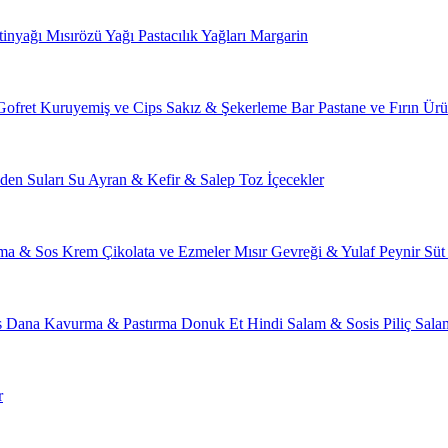
tinyağı
Mısırözü Yağı
Pastacılık Yağları
Margarin
Gofret
Kuruyemiş ve Cips
Sakız & Şekerleme
Bar
Pastane ve Fırın Ürü
den Suları
Su
Ayran & Kefir & Salep
Toz İçecekler
ma & Sos
Krem Çikolata ve Ezmeler
Mısır Gevreği & Yulaf
Peynir
Süt
s
Dana Kavurma & Pastırma
Donuk Et
Hindi Salam & Sosis
Piliç Sal
r