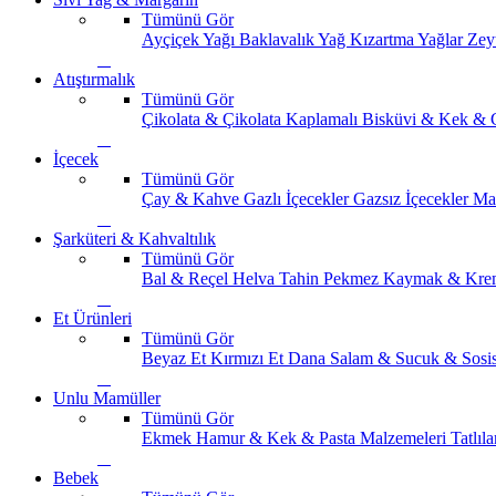
Tümünü Gör
Ayçiçek Yağı
Baklavalık Yağ
Kızartma Yağlar
Zey
Atıştırmalık
Tümünü Gör
Çikolata & Çikolata Kaplamalı
Bisküvi & Kek & 
İçecek
Tümünü Gör
Çay & Kahve
Gazlı İçecekler
Gazsız İçecekler
Ma
Şarküteri & Kahvaltılık
Tümünü Gör
Bal & Reçel
Helva Tahin Pekmez
Kaymak & Kre
Et Ürünleri
Tümünü Gör
Beyaz Et
Kırmızı Et
Dana Salam & Sucuk & Sosi
Unlu Mamüller
Tümünü Gör
Ekmek
Hamur & Kek & Pasta Malzemeleri
Tatlıla
Bebek