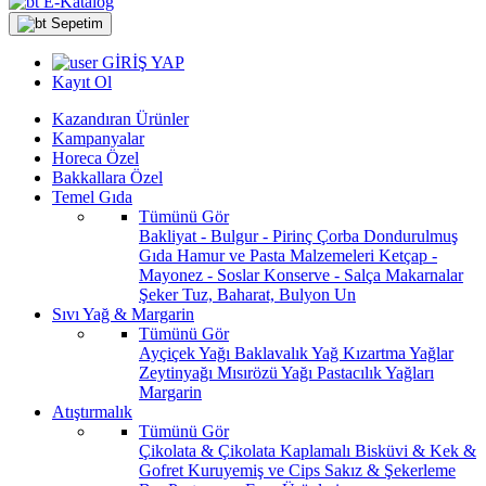
E-Katalog
Sepetim
GİRİŞ YAP
Kayıt Ol
Kazandıran Ürünler
Kampanyalar
Horeca Özel
Bakkallara Özel
Temel Gıda
Tümünü Gör
Bakliyat - Bulgur - Pirinç
Çorba
Dondurulmuş
Gıda
Hamur ve Pasta Malzemeleri
Ketçap -
Mayonez - Soslar
Konserve - Salça
Makarnalar
Şeker
Tuz, Baharat, Bulyon
Un
Sıvı Yağ & Margarin
Tümünü Gör
Ayçiçek Yağı
Baklavalık Yağ
Kızartma Yağlar
Zeytinyağı
Mısırözü Yağı
Pastacılık Yağları
Margarin
Atıştırmalık
Tümünü Gör
Çikolata & Çikolata Kaplamalı
Bisküvi & Kek &
Gofret
Kuruyemiş ve Cips
Sakız & Şekerleme