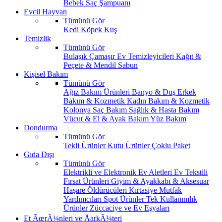
Bebek Saç Şampuanı
Evcil Hayvan
Tümünü Gör
Kedi
Köpek
Kuş
Temizlik
Tümünü Gör
Bulaşık
Çamaşır
Ev Temizleyicileri
Kağıt &
Peçete & Mendil
Sabun
Kişisel Bakım
Tümünü Gör
Ağız Bakım Ürünleri
Banyo & Duş
Erkek
Bakım & Kozmetik
Kadın Bakım & Kozmetik
Kolonya
Saç Bakım
Sağlık & Hasta Bakım
Vücut & El & Ayak Bakım
Yüz Bakım
Dondurma
Tümünü Gör
Tekli Ürünler
Kutu Ürünler
Çoklu Paket
Gıda Dışı
Tümünü Gör
Elektrikli ve Elektronik Ev Aletleri
Ev Tekstili
Fırsat Ürünleri
Giyim & Ayakkabı & Aksesuar
Haşare Öldürücüleri
Kırtasiye
Mutfak
Yardımcıları
Spot Ürünler
Tek Kullanımlık
Ürünler
Züccaciye ve Ev Eşyaları
Et ÃœrÃ¼nleri ve ÅarkÃ¼teri