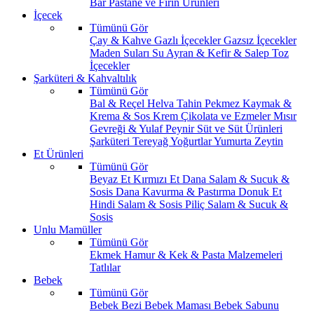
Bar
Pastane ve Fırın Ürünleri
İçecek
Tümünü Gör
Çay & Kahve
Gazlı İçecekler
Gazsız İçecekler
Maden Suları
Su
Ayran & Kefir & Salep
Toz
İçecekler
Şarküteri & Kahvaltılık
Tümünü Gör
Bal & Reçel
Helva Tahin Pekmez
Kaymak &
Krema & Sos
Krem Çikolata ve Ezmeler
Mısır
Gevreği & Yulaf
Peynir
Süt ve Süt Ürünleri
Şarküteri
Tereyağ
Yoğurtlar
Yumurta
Zeytin
Et Ürünleri
Tümünü Gör
Beyaz Et
Kırmızı Et
Dana Salam & Sucuk &
Sosis
Dana Kavurma & Pastırma
Donuk Et
Hindi Salam & Sosis
Piliç Salam & Sucuk &
Sosis
Unlu Mamüller
Tümünü Gör
Ekmek
Hamur & Kek & Pasta Malzemeleri
Tatlılar
Bebek
Tümünü Gör
Bebek Bezi
Bebek Maması
Bebek Sabunu