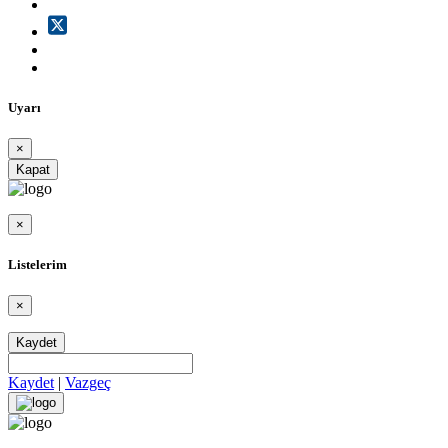
Uyarı
×
Kapat
×
Listelerim
×
Kaydet
Kaydet
|
Vazgeç