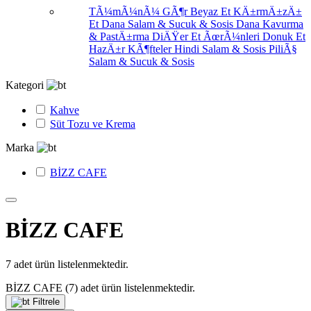
TÃ¼mÃ¼nÃ¼ GÃ¶r
Beyaz Et
KÄ±rmÄ±zÄ±
Et
Dana Salam & Sucuk & Sosis
Dana Kavurma
& PastÄ±rma
DiÄŸer Et ÃœrÃ¼nleri
Donuk Et
HazÄ±r KÃ¶fteler
Hindi Salam & Sosis
PiliÃ§
Salam & Sucuk & Sosis
Kategori
Kahve
Süt Tozu ve Krema
Marka
BİZZ CAFE
BİZZ CAFE
7
adet ürün listelenmektedir.
BİZZ CAFE
(7)
adet ürün listelenmektedir.
Filtrele