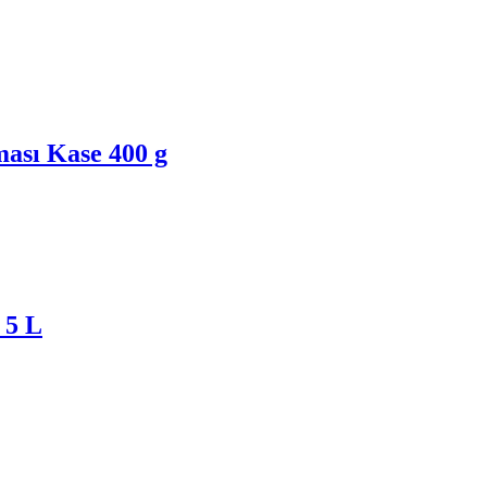
ası Kase 400 g
 5 L