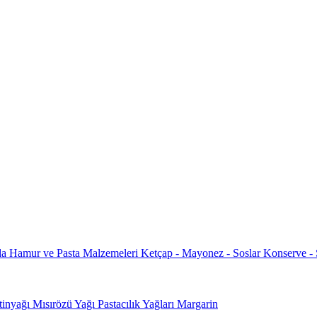
da
Hamur ve Pasta Malzemeleri
Ketçap - Mayonez - Soslar
Konserve -
tinyağı
Mısırözü Yağı
Pastacılık Yağları
Margarin