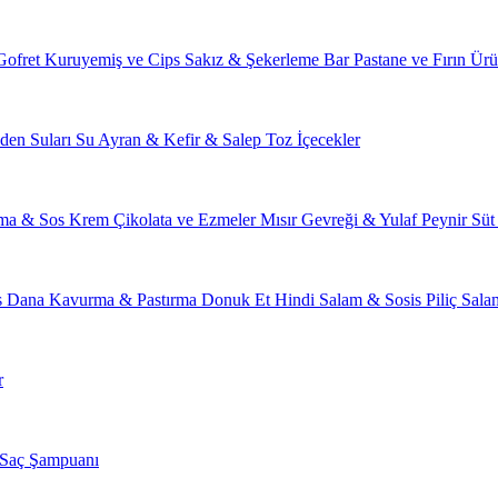
Gofret
Kuruyemiş ve Cips
Sakız & Şekerleme
Bar
Pastane ve Fırın Ürü
den Suları
Su
Ayran & Kefir & Salep
Toz İçecekler
ma & Sos
Krem Çikolata ve Ezmeler
Mısır Gevreği & Yulaf
Peynir
Süt
s
Dana Kavurma & Pastırma
Donuk Et
Hindi Salam & Sosis
Piliç Sal
r
Saç Şampuanı