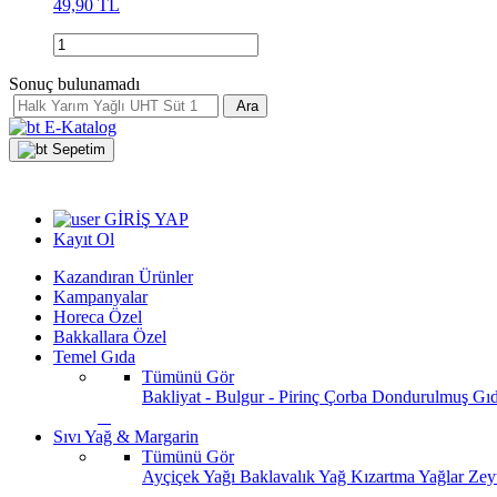
49,90 TL
Sonuç bulunamadı
Ara
E-Katalog
Sepetim
GİRİŞ YAP
Kayıt Ol
Kazandıran Ürünler
Kampanyalar
Horeca Özel
Bakkallara Özel
Temel Gıda
Tümünü Gör
Bakliyat - Bulgur - Pirinç
Çorba
Dondurulmuş Gı
Sıvı Yağ & Margarin
Tümünü Gör
Ayçiçek Yağı
Baklavalık Yağ
Kızartma Yağlar
Zey