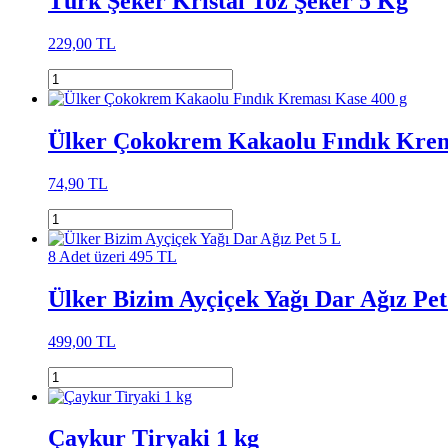
Türk Şeker Kristal Toz Şeker 5 Kg
229,00 TL
Ülker Çokokrem Kakaolu Fındık Krem
74,90 TL
8 Adet üzeri 495 TL
Ülker Bizim Ayçiçek Yağı Dar Ağız Pet
499,00 TL
Çaykur Tiryaki 1 kg