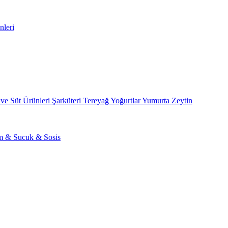
nleri
 ve Süt Ürünleri
Şarküteri
Tereyağ
Yoğurtlar
Yumurta
Zeytin
am & Sucuk & Sosis