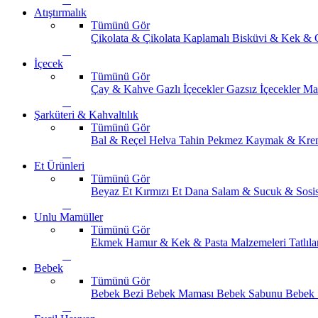
Atıştırmalık
Tümünü Gör
Çikolata & Çikolata Kaplamalı
Bisküvi & Kek & 
İçecek
Tümünü Gör
Çay & Kahve
Gazlı İçecekler
Gazsız İçecekler
Ma
Şarküteri & Kahvaltılık
Tümünü Gör
Bal & Reçel
Helva Tahin Pekmez
Kaymak & Kre
Et Ürünleri
Tümünü Gör
Beyaz Et
Kırmızı Et
Dana Salam & Sucuk & Sosi
Unlu Mamüller
Tümünü Gör
Ekmek
Hamur & Kek & Pasta Malzemeleri
Tatlıla
Bebek
Tümünü Gör
Bebek Bezi
Bebek Maması
Bebek Sabunu
Bebek 