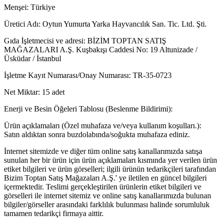
Menşei: Türkiye
Üretici Adı: Oytun Yumurta Yarka Hayvancılık San. Tic. Ltd. Şti.
Gıda İşletmecisi ve adresi: BİZİM TOPTAN SATIŞ
MAĞAZALARI A.Ş. Kuşbakışı Caddesi No: 19 Altunizade /
Üsküdar / İstanbul
İşletme Kayıt Numarası/Onay Numarası: TR-35-0723
Net Miktar: 15 adet
Enerji ve Besin Öğeleri Tablosu (Beslenme Bildirimi):
Ürün açıklamaları (Özel muhafaza ve/veya kullanım koşulları.):
Satın aldıktan sonra buzdolabında/soğukta muhafaza ediniz.
İnternet sitemizde ve diğer tüm online satış kanallarımızda satışa
sunulan her bir ürün için ürün açıklamaları kısmında yer verilen ürün
etiket bilgileri ve ürün görselleri; ilgili ürünün tedarikçileri tarafından
Bizim Toptan Satış Mağazaları A.Ş.' ye iletilen en güncel bilgileri
içermektedir. Teslimi gerçekleştirilen ürünlerin etiket bilgileri ve
görselleri ile internet sitemiz ve online satış kanallarımızda bulunan
bilgiler/görseller arasındaki farklılık bulunması halinde sorumluluk
tamamen tedarikçi firmaya aittir.