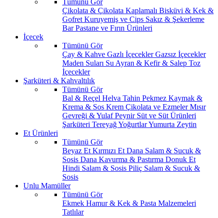
Tümünü Gör
Çikolata & Çikolata Kaplamalı
Bisküvi & Kek &
Gofret
Kuruyemiş ve Cips
Sakız & Şekerleme
Bar
Pastane ve Fırın Ürünleri
İçecek
Tümünü Gör
Çay & Kahve
Gazlı İçecekler
Gazsız İçecekler
Maden Suları
Su
Ayran & Kefir & Salep
Toz
İçecekler
Şarküteri & Kahvaltılık
Tümünü Gör
Bal & Reçel
Helva Tahin Pekmez
Kaymak &
Krema & Sos
Krem Çikolata ve Ezmeler
Mısır
Gevreği & Yulaf
Peynir
Süt ve Süt Ürünleri
Şarküteri
Tereyağ
Yoğurtlar
Yumurta
Zeytin
Et Ürünleri
Tümünü Gör
Beyaz Et
Kırmızı Et
Dana Salam & Sucuk &
Sosis
Dana Kavurma & Pastırma
Donuk Et
Hindi Salam & Sosis
Piliç Salam & Sucuk &
Sosis
Unlu Mamüller
Tümünü Gör
Ekmek
Hamur & Kek & Pasta Malzemeleri
Tatlılar