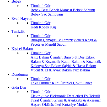
Bebek
Tümünü Gör
Bebek Bezi
Bebek Maması
Bebek Sabunu
Bebek Saç Şampuanı
Evcil Hayvan
Tümünü Gör
Kedi
Köpek
Kuş
Temizlik
Tümünü Gör
Bulaşık
Çamaşır
Ev Temizleyicileri
Kağıt &
Peçete & Mendil
Sabun
Kişisel Bakım
Tümünü Gör
Ağız Bakım Ürünleri
Banyo & Duş
Erkek
Bakım & Kozmetik
Kadın Bakım & Kozmetik
Kolonya
Saç Bakım
Sağlık & Hasta Bakım
Vücut & El & Ayak Bakım
Yüz Bakım
Dondurma
Tümünü Gör
Tekli Ürünler
Kutu Ürünler
Çoklu Paket
Gıda Dışı
Tümünü Gör
Elektrikli ve Elektronik Ev Aletleri
Ev Tekstili
Fırsat Ürünleri
Giyim & Ayakkabı & Aksesuar
Haşare Öldürücüleri
Kırtasiye
Mutfak