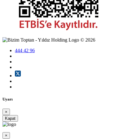
©
2026
444 42 96
Uyarı
×
Kapat
×