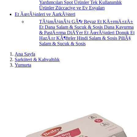
Yardımcıları
Spot Ürünler
Tek Kullanımlık
Ürünler
Züccaciye ve Ev Eşyaları
Et ÃœrÃ¼nleri ve ÅarkÃ¼teri
TÃ¼mÃ¼nÃ¼ GÃ¶r
Beyaz Et
KÄ±rmÄ±zÄ±
Et
Dana Salam & Sucuk & Sosis
Dana Kavurma
& PastÄ±rma
DiÄŸer Et ÃœrÃ¼nleri
Donuk Et
HazÄ±r KÃ¶fteler
Hindi Salam & Sosis
PiliÃ§
Salam & Sucuk & Sosis
Ana Sayfa
Şarküteri & Kahvaltılık
Yumurta