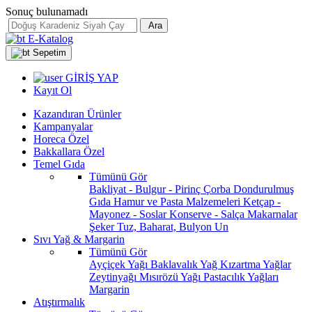
Sonuç bulunamadı
Ara
E-Katalog
Sepetim
GİRİŞ YAP
Kayıt Ol
Kazandıran Ürünler
Kampanyalar
Horeca Özel
Bakkallara Özel
Temel Gıda
Tümünü Gör
Bakliyat - Bulgur - Pirinç
Çorba
Dondurulmuş
Gıda
Hamur ve Pasta Malzemeleri
Ketçap -
Mayonez - Soslar
Konserve - Salça
Makarnalar
Şeker
Tuz, Baharat, Bulyon
Un
Sıvı Yağ & Margarin
Tümünü Gör
Ayçiçek Yağı
Baklavalık Yağ
Kızartma Yağlar
Zeytinyağı
Mısırözü Yağı
Pastacılık Yağları
Margarin
Atıştırmalık