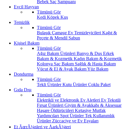
Bebek Saç Şampuanı
Evcil Hayvan
Tümünü Gör
Kedi
Köpek
Kuş
Temizlik
Tümünü Gör
Bulaşık
Çamaşır
Ev Temizleyicileri
Kağıt &
Peçete & Mendil
Sabun
Kişisel Bakım
Tümünü Gör
Ağız Bakım Ürünleri
Banyo & Duş
Erkek
Bakım & Kozmetik
Kadın Bakım & Kozmetik
Kolonya
Saç Bakım
Sağlık & Hasta Bakım
Vücut & El & Ayak Bakım
Yüz Bakım
Dondurma
Tümünü Gör
Tekli Ürünler
Kutu Ürünler
Çoklu Paket
Gıda Dışı
Tümünü Gör
Elektrikli ve Elektronik Ev Aletleri
Ev Tekstili
Fırsat Ürünleri
Giyim & Ayakkabı & Aksesuar
Haşare Öldürücüleri
Kırtasiye
Mutfak
Yardımcıları
Spot Ürünler
Tek Kullanımlık
Ürünler
Züccaciye ve Ev Eşyaları
Et ÃœrÃ¼nleri ve ÅarkÃ¼teri