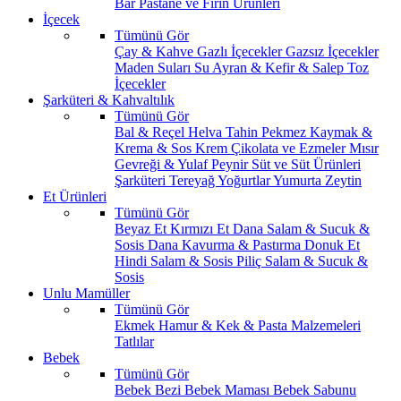
Bar
Pastane ve Fırın Ürünleri
İçecek
Tümünü Gör
Çay & Kahve
Gazlı İçecekler
Gazsız İçecekler
Maden Suları
Su
Ayran & Kefir & Salep
Toz
İçecekler
Şarküteri & Kahvaltılık
Tümünü Gör
Bal & Reçel
Helva Tahin Pekmez
Kaymak &
Krema & Sos
Krem Çikolata ve Ezmeler
Mısır
Gevreği & Yulaf
Peynir
Süt ve Süt Ürünleri
Şarküteri
Tereyağ
Yoğurtlar
Yumurta
Zeytin
Et Ürünleri
Tümünü Gör
Beyaz Et
Kırmızı Et
Dana Salam & Sucuk &
Sosis
Dana Kavurma & Pastırma
Donuk Et
Hindi Salam & Sosis
Piliç Salam & Sucuk &
Sosis
Unlu Mamüller
Tümünü Gör
Ekmek
Hamur & Kek & Pasta Malzemeleri
Tatlılar
Bebek
Tümünü Gör
Bebek Bezi
Bebek Maması
Bebek Sabunu