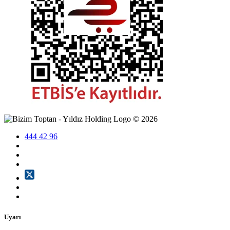
©
2026
444 42 96
Uyarı