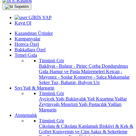
E-Katalog
Sepetim
GİRİŞ YAP
Kayıt Ol
Kazandıran Ürünler
Kampanyalar
Horeca Özel
Bakkallara Özel
Temel Gıda
Tümünü Gör
Bakliyat - Bulgur - Pirinç
Çorba
Dondurulmuş
Gıda
Hamur ve Pasta Malzemeleri
Ketçap -
Mayonez - Soslar
Konserve - Salça
Makarnalar
Şeker
Tuz, Baharat, Bulyon
Un
Sıvı Yağ & Margarin
Tümünü Gör
Ayçiçek Yağı
Baklavalık Yağ
Kızartma Yağlar
Zeytinyağı
Mısırözü Yağı
Pastacılık Yağları
Margarin
Atıştırmalık
Tümünü Gör
Çikolata & Çikolata Kaplamalı
Bisküvi & Kek &
Gofret
Kuruyemiş ve Cips
Sakız & Şekerleme