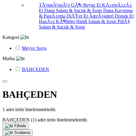
TÃ¼mÃ¼nÃ¼ GÃ¶r
Beyaz Et
KÄ±rmÄ±zÄ±
Et
Dana Salam & Sucuk & Sosis
Dana Kavurma
& PastÄ±rma
DiÄŸer Et ÃœrÃ¼nleri
Donuk Et
HazÄ±r KÃ¶fteler
Hindi Salam & Sosis
PiliÃ§
Salam & Sucuk & Sosis
Kategori
Meyve Suyu
Marka
BAHÇEDEN
BAHÇEDEN
1
adet ürün listelenmektedir.
BAHÇEDEN
(1)
adet ürün listelenmektedir.
Filtrele
Sıralama