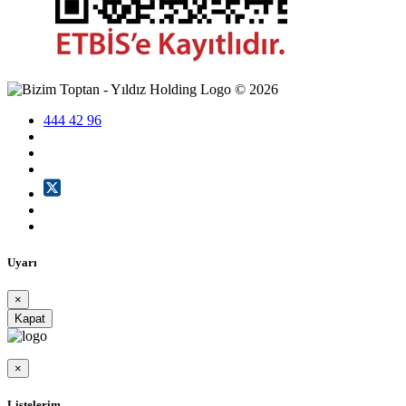
©
2026
444 42 96
Uyarı
×
Kapat
×
Listelerim