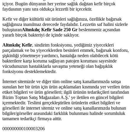
içiyor. Bugün dünyanın her yerine sağlık dağıtan kefir birçok
faydasının yanı sıra oldukça lezzetli bir içecektir.
Kefir ve diğer kültürlü süt ürünleri sağlığınıza, özellikle bağırsak
sağlığınıza inanılmaz derecede faydalıdır. Lezzetin saf halini sizlerle
buluşturan
Altınkılıç Kefir Sade 250 Gr
beslenmeniz açısından
yararlı birçok bakteriyi de içinde saklıyor.
Altınkılıç Kefir
, sindirim fonksiyonu, yediğimiz yiyecekleri
parçalamak ve bu yiyeceklerden besinleri emmek, bağırsak konforu,
şişkinliği yönetmeye yardımcı, hastalığa neden olabilecek kötü
bakterilere karşı koruma sağlayan patojen koruması sayesinde
vücudunuzun hastalıklarla savaşma yeteneği olan bağışıklık
fonksiyonu desteklemektedir.
İnternet sitemizde ve diğer tüm online satış kanallarımızda satışa
sunulan her bir ürün için ürün açıklamaları kısmında yer verilen ürün
etiket bilgileri ve ürün görselleri; ilgili ürünün tedarikçileri tarafından
Bizim Toptan Satış Mağazaları A.Ş.' ye iletilen en güncel bilgileri
içermektedir. Teslimi gerçekleştirilen ürünlerin etiket bilgileri ve
görselleri ile internet sitemiz ve online satış kanallarımızda bulunan
bilgiler/görseller arasındaki farklılık bulunması halinde sorumluluk
tamamen tedarikçi firmaya aittir.
000000000100003206