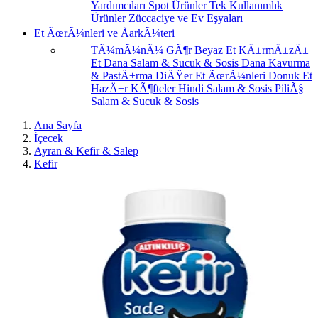
Yardımcıları
Spot Ürünler
Tek Kullanımlık
Ürünler
Züccaciye ve Ev Eşyaları
Et ÃœrÃ¼nleri ve ÅarkÃ¼teri
TÃ¼mÃ¼nÃ¼ GÃ¶r
Beyaz Et
KÄ±rmÄ±zÄ±
Et
Dana Salam & Sucuk & Sosis
Dana Kavurma
& PastÄ±rma
DiÄŸer Et ÃœrÃ¼nleri
Donuk Et
HazÄ±r KÃ¶fteler
Hindi Salam & Sosis
PiliÃ§
Salam & Sucuk & Sosis
Ana Sayfa
İçecek
Ayran & Kefir & Salep
Kefir