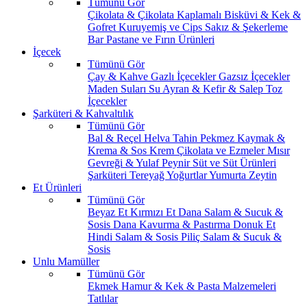
Tümünü Gör
Çikolata & Çikolata Kaplamalı
Bisküvi & Kek &
Gofret
Kuruyemiş ve Cips
Sakız & Şekerleme
Bar
Pastane ve Fırın Ürünleri
İçecek
Tümünü Gör
Çay & Kahve
Gazlı İçecekler
Gazsız İçecekler
Maden Suları
Su
Ayran & Kefir & Salep
Toz
İçecekler
Şarküteri & Kahvaltılık
Tümünü Gör
Bal & Reçel
Helva Tahin Pekmez
Kaymak &
Krema & Sos
Krem Çikolata ve Ezmeler
Mısır
Gevreği & Yulaf
Peynir
Süt ve Süt Ürünleri
Şarküteri
Tereyağ
Yoğurtlar
Yumurta
Zeytin
Et Ürünleri
Tümünü Gör
Beyaz Et
Kırmızı Et
Dana Salam & Sucuk &
Sosis
Dana Kavurma & Pastırma
Donuk Et
Hindi Salam & Sosis
Piliç Salam & Sucuk &
Sosis
Unlu Mamüller
Tümünü Gör
Ekmek
Hamur & Kek & Pasta Malzemeleri
Tatlılar