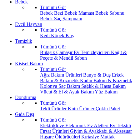
Bebek
Tümünü Gör
Bebek Bezi
Bebek Maması
Bebek Sabunu
Bebek Saç Şampuanı
Evcil Hayvan
Tümünü Gör
Kedi
Köpek
Kuş
Temizlik
Tümünü Gör
Bulaşık
Çamaşır
Ev Temizleyicileri
Kağıt &
Peçete & Mendil
Sabun
Kişisel Bakım
Tümünü Gör
Ağız Bakım Ürünleri
Banyo & Duş
Erkek
Bakım & Kozmetik
Kadın Bakım & Kozmetik
Kolonya
Saç Bakım
Sağlık & Hasta Bakım
Vücut & El & Ayak Bakım
Yüz Bakım
Dondurma
Tümünü Gör
Tekli Ürünler
Kutu Ürünler
Çoklu Paket
Gıda Dışı
Tümünü Gör
Elektrikli ve Elektronik Ev Aletleri
Ev Tekstili
Fırsat Ürünleri
Giyim & Ayakkabı & Aksesuar
Haşare Öldürücüleri
Kırtasiye
Mutfak