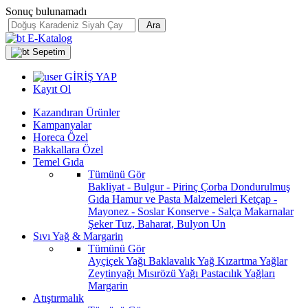
Sonuç bulunamadı
Ara
E-Katalog
Sepetim
GİRİŞ YAP
Kayıt Ol
Kazandıran Ürünler
Kampanyalar
Horeca Özel
Bakkallara Özel
Temel Gıda
Tümünü Gör
Bakliyat - Bulgur - Pirinç
Çorba
Dondurulmuş
Gıda
Hamur ve Pasta Malzemeleri
Ketçap -
Mayonez - Soslar
Konserve - Salça
Makarnalar
Şeker
Tuz, Baharat, Bulyon
Un
Sıvı Yağ & Margarin
Tümünü Gör
Ayçiçek Yağı
Baklavalık Yağ
Kızartma Yağlar
Zeytinyağı
Mısırözü Yağı
Pastacılık Yağları
Margarin
Atıştırmalık