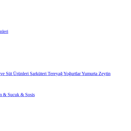
nleri
 ve Süt Ürünleri
Şarküteri
Tereyağ
Yoğurtlar
Yumurta
Zeytin
am & Sucuk & Sosis