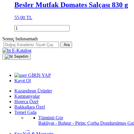
Besler Mutfak Domates Salçası 830 g
55,00 TL
Sonuç bulunamadı
Ara
E-Katalog
Sepetim
GİRİŞ YAP
Kayıt Ol
Kazandıran Ürünler
Kampanyalar
Horeca Özel
Bakkallara Özel
Temel Gıda
Tümünü Gör
Bakliyat - Bulgur - Pirinç
Çorba
Dondurulmuş Gı
Sıvı Yağ & Margarin