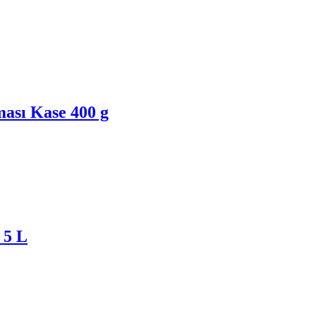
ası Kase 400 g
 5 L