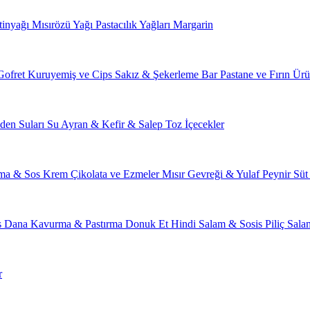
tinyağı
Mısırözü Yağı
Pastacılık Yağları
Margarin
Gofret
Kuruyemiş ve Cips
Sakız & Şekerleme
Bar
Pastane ve Fırın Ürü
den Suları
Su
Ayran & Kefir & Salep
Toz İçecekler
ma & Sos
Krem Çikolata ve Ezmeler
Mısır Gevreği & Yulaf
Peynir
Süt
s
Dana Kavurma & Pastırma
Donuk Et
Hindi Salam & Sosis
Piliç Sal
r