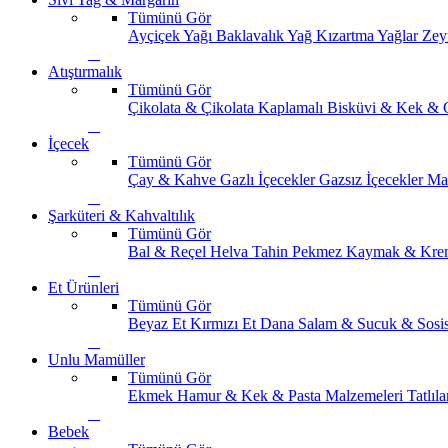
Tümünü Gör
Ayçiçek Yağı
Baklavalık Yağ
Kızartma Yağlar
Zey
Atıştırmalık
Tümünü Gör
Çikolata & Çikolata Kaplamalı
Bisküvi & Kek & 
İçecek
Tümünü Gör
Çay & Kahve
Gazlı İçecekler
Gazsız İçecekler
Ma
Şarküteri & Kahvaltılık
Tümünü Gör
Bal & Reçel
Helva Tahin Pekmez
Kaymak & Kre
Et Ürünleri
Tümünü Gör
Beyaz Et
Kırmızı Et
Dana Salam & Sucuk & Sosi
Unlu Mamüller
Tümünü Gör
Ekmek
Hamur & Kek & Pasta Malzemeleri
Tatlıla
Bebek