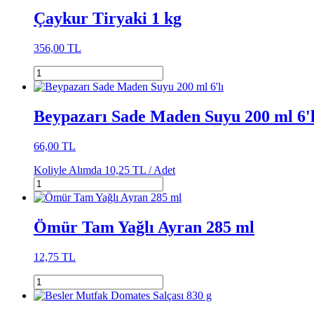
Çaykur Tiryaki 1 kg
356,00 TL
Beypazarı Sade Maden Suyu 200 ml 6'l
66,00 TL
Koliyle Alımda
10,25 TL /
Adet
Ömür Tam Yağlı Ayran 285 ml
12,75 TL