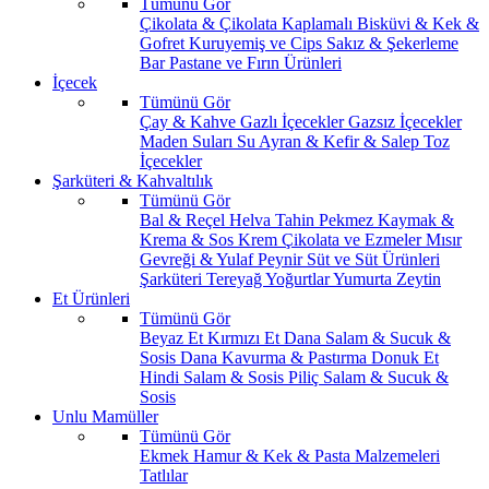
Tümünü Gör
Çikolata & Çikolata Kaplamalı
Bisküvi & Kek &
Gofret
Kuruyemiş ve Cips
Sakız & Şekerleme
Bar
Pastane ve Fırın Ürünleri
İçecek
Tümünü Gör
Çay & Kahve
Gazlı İçecekler
Gazsız İçecekler
Maden Suları
Su
Ayran & Kefir & Salep
Toz
İçecekler
Şarküteri & Kahvaltılık
Tümünü Gör
Bal & Reçel
Helva Tahin Pekmez
Kaymak &
Krema & Sos
Krem Çikolata ve Ezmeler
Mısır
Gevreği & Yulaf
Peynir
Süt ve Süt Ürünleri
Şarküteri
Tereyağ
Yoğurtlar
Yumurta
Zeytin
Et Ürünleri
Tümünü Gör
Beyaz Et
Kırmızı Et
Dana Salam & Sucuk &
Sosis
Dana Kavurma & Pastırma
Donuk Et
Hindi Salam & Sosis
Piliç Salam & Sucuk &
Sosis
Unlu Mamüller
Tümünü Gör
Ekmek
Hamur & Kek & Pasta Malzemeleri
Tatlılar