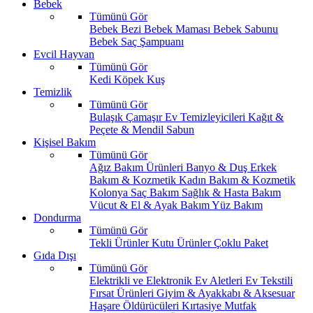
Bebek
Tümünü Gör
Bebek Bezi
Bebek Maması
Bebek Sabunu
Bebek Saç Şampuanı
Evcil Hayvan
Tümünü Gör
Kedi
Köpek
Kuş
Temizlik
Tümünü Gör
Bulaşık
Çamaşır
Ev Temizleyicileri
Kağıt &
Peçete & Mendil
Sabun
Kişisel Bakım
Tümünü Gör
Ağız Bakım Ürünleri
Banyo & Duş
Erkek
Bakım & Kozmetik
Kadın Bakım & Kozmetik
Kolonya
Saç Bakım
Sağlık & Hasta Bakım
Vücut & El & Ayak Bakım
Yüz Bakım
Dondurma
Tümünü Gör
Tekli Ürünler
Kutu Ürünler
Çoklu Paket
Gıda Dışı
Tümünü Gör
Elektrikli ve Elektronik Ev Aletleri
Ev Tekstili
Fırsat Ürünleri
Giyim & Ayakkabı & Aksesuar
Haşare Öldürücüleri
Kırtasiye
Mutfak