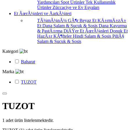
Yardımcıları
Spot Ürünler
Tek Kullanımlık
Ürünler
Züccaciye ve Ev Eşyaları
Et ÃœrÃ¼nleri ve ÅarkÃ¼teri
TÃ¼mÃ¼nÃ¼ GÃ¶r
Beyaz Et
KÄ±rmÄ±zÄ±
Et
Dana Salam & Sucuk & Sosis
Dana Kavurma
& PastÄ±rma
DiÄŸer Et ÃœrÃ¼nleri
Donuk Et
HazÄ±r KÃ¶fteler
Hindi Salam & Sosis
PiliÃ§
Salam & Sucuk & Sosis
Kategori
Baharat
Marka
TUZOT
TUZOT
1
adet ürün listelenmektedir.