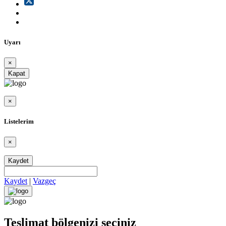
Uyarı
×
Kapat
×
Listelerim
×
Kaydet
Kaydet
|
Vazgeç
Teslimat bölgenizi seçiniz