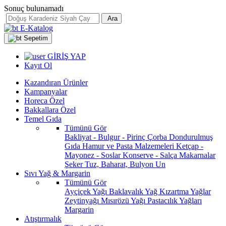
Sonuç bulunamadı
Ara
E-Katalog
Sepetim
GİRİŞ YAP
Kayıt Ol
Kazandıran Ürünler
Kampanyalar
Horeca Özel
Bakkallara Özel
Temel Gıda
Tümünü Gör
Bakliyat - Bulgur - Pirinç
Çorba
Dondurulmuş
Gıda
Hamur ve Pasta Malzemeleri
Ketçap -
Mayonez - Soslar
Konserve - Salça
Makarnalar
Şeker
Tuz, Baharat, Bulyon
Un
Sıvı Yağ & Margarin
Tümünü Gör
Ayçiçek Yağı
Baklavalık Yağ
Kızartma Yağlar
Zeytinyağı
Mısırözü Yağı
Pastacılık Yağları
Margarin
Atıştırmalık