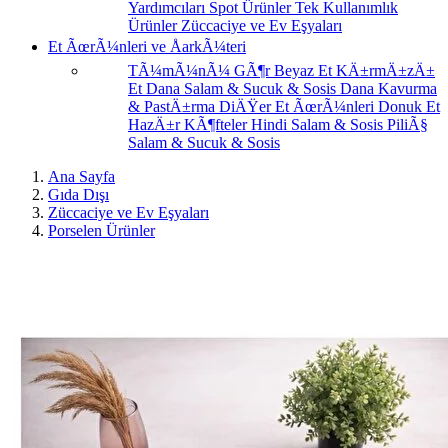
Yardımcıları
Spot Ürünler
Tek Kullanımlık
Ürünler
Züccaciye ve Ev Eşyaları
Et ÃœrÃ¼nleri ve ÅarkÃ¼teri
TÃ¼mÃ¼nÃ¼ GÃ¶r
Beyaz Et
KÄ±rmÄ±zÄ±
Et
Dana Salam & Sucuk & Sosis
Dana Kavurma
& PastÄ±rma
DiÄŸer Et ÃœrÃ¼nleri
Donuk Et
HazÄ±r KÃ¶fteler
Hindi Salam & Sosis
PiliÃ§
Salam & Sucuk & Sosis
Ana Sayfa
Gıda Dışı
Züccaciye ve Ev Eşyaları
Porselen Ürünler