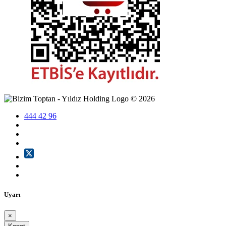
©
2026
444 42 96
Uyarı
×