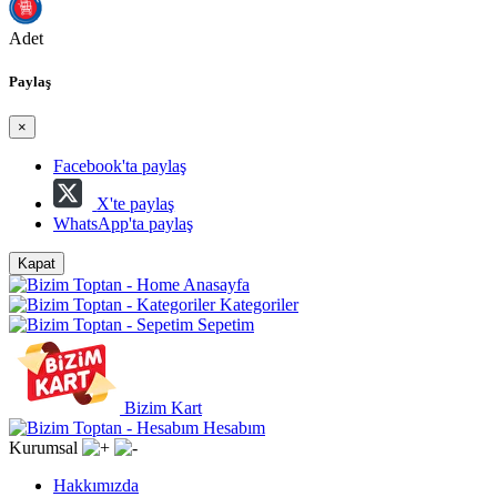
Adet
Paylaş
×
Facebook'ta paylaş
X'te paylaş
WhatsApp'ta paylaş
Kapat
Anasayfa
Kategoriler
Sepetim
Bizim Kart
Hesabım
Kurumsal
Hakkımızda