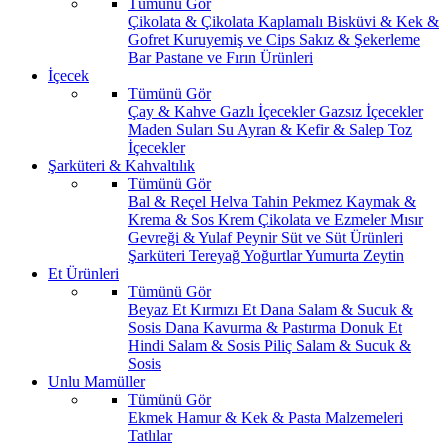
Tümünü Gör
Çikolata & Çikolata Kaplamalı
Bisküvi & Kek &
Gofret
Kuruyemiş ve Cips
Sakız & Şekerleme
Bar
Pastane ve Fırın Ürünleri
İçecek
Tümünü Gör
Çay & Kahve
Gazlı İçecekler
Gazsız İçecekler
Maden Suları
Su
Ayran & Kefir & Salep
Toz
İçecekler
Şarküteri & Kahvaltılık
Tümünü Gör
Bal & Reçel
Helva Tahin Pekmez
Kaymak &
Krema & Sos
Krem Çikolata ve Ezmeler
Mısır
Gevreği & Yulaf
Peynir
Süt ve Süt Ürünleri
Şarküteri
Tereyağ
Yoğurtlar
Yumurta
Zeytin
Et Ürünleri
Tümünü Gör
Beyaz Et
Kırmızı Et
Dana Salam & Sucuk &
Sosis
Dana Kavurma & Pastırma
Donuk Et
Hindi Salam & Sosis
Piliç Salam & Sucuk &
Sosis
Unlu Mamüller
Tümünü Gör
Ekmek
Hamur & Kek & Pasta Malzemeleri
Tatlılar