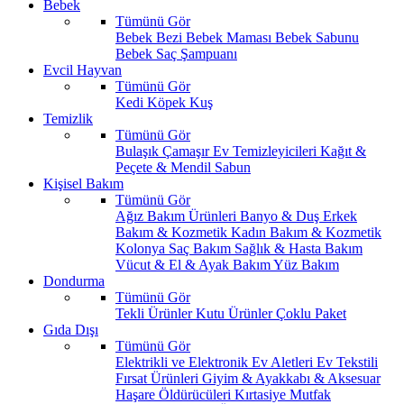
Bebek
Tümünü Gör
Bebek Bezi
Bebek Maması
Bebek Sabunu
Bebek Saç Şampuanı
Evcil Hayvan
Tümünü Gör
Kedi
Köpek
Kuş
Temizlik
Tümünü Gör
Bulaşık
Çamaşır
Ev Temizleyicileri
Kağıt &
Peçete & Mendil
Sabun
Kişisel Bakım
Tümünü Gör
Ağız Bakım Ürünleri
Banyo & Duş
Erkek
Bakım & Kozmetik
Kadın Bakım & Kozmetik
Kolonya
Saç Bakım
Sağlık & Hasta Bakım
Vücut & El & Ayak Bakım
Yüz Bakım
Dondurma
Tümünü Gör
Tekli Ürünler
Kutu Ürünler
Çoklu Paket
Gıda Dışı
Tümünü Gör
Elektrikli ve Elektronik Ev Aletleri
Ev Tekstili
Fırsat Ürünleri
Giyim & Ayakkabı & Aksesuar
Haşare Öldürücüleri
Kırtasiye
Mutfak