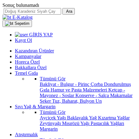
Sonuç bulunamadı
Ara
E-Katalog
Sepetim
GİRİŞ YAP
Kayıt Ol
Kazandıran Ürünler
Kampanyalar
Horeca Özel
Bakkallara Özel
Temel Gıda
Tümünü Gör
Bakliyat - Bulgur - Pirinç
Çorba
Dondurulmuş
Gıda
Hamur ve Pasta Malzemeleri
Ketçap -
Mayonez - Soslar
Konserve - Salça
Makarnalar
Şeker
Tuz, Baharat, Bulyon
Un
Sıvı Yağ & Margarin
Tümünü Gör
Ayçiçek Yağı
Baklavalık Yağ
Kızartma Yağlar
Zeytinyağı
Mısırözü Yağı
Pastacılık Yağları
Margarin
Atıştırmalık