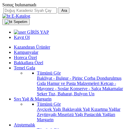
Sonuç bulunamadı
Ara
E-Katalog
Sepetim
GİRİŞ YAP
Kayıt Ol
Kazandıran Ürünler
Kampanyalar
Horeca Özel
Bakkallara Özel
Temel Gıda
Tümünü Gör
Bakliyat - Bulgur - Pirinç
Çorba
Dondurulmuş
Gıda
Hamur ve Pasta Malzemeleri
Ketçap -
Mayonez - Soslar
Konserve - Salça
Makarnalar
Şeker
Tuz, Baharat, Bulyon
Un
Sıvı Yağ & Margarin
Tümünü Gör
Ayçiçek Yağı
Baklavalık Yağ
Kızartma Yağlar
Zeytinyağı
Mısırözü Yağı
Pastacılık Yağları
Margarin
Atıştırmalık