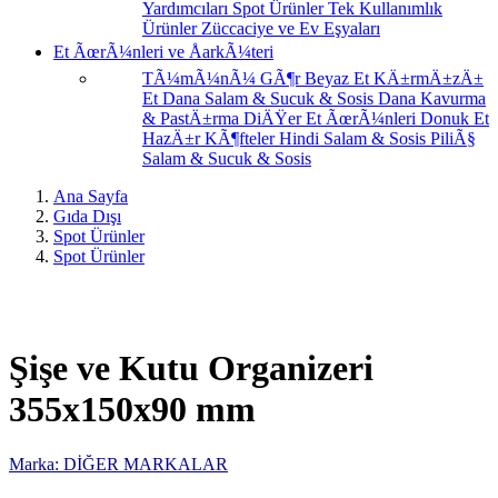
Yardımcıları
Spot Ürünler
Tek Kullanımlık
Ürünler
Züccaciye ve Ev Eşyaları
Et ÃœrÃ¼nleri ve ÅarkÃ¼teri
TÃ¼mÃ¼nÃ¼ GÃ¶r
Beyaz Et
KÄ±rmÄ±zÄ±
Et
Dana Salam & Sucuk & Sosis
Dana Kavurma
& PastÄ±rma
DiÄŸer Et ÃœrÃ¼nleri
Donuk Et
HazÄ±r KÃ¶fteler
Hindi Salam & Sosis
PiliÃ§
Salam & Sucuk & Sosis
Ana Sayfa
Gıda Dışı
Spot Ürünler
Spot Ürünler
Şişe ve Kutu Organizeri
355x150x90 mm
Marka: DİĞER MARKALAR