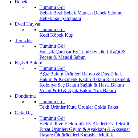
Bebek
Tümünü Gör
Bebek Bezi
Bebek Maması
Bebek Sabunu
Bebek Saç Şampuanı
Evcil Hayvan
Tümünü Gör
Kedi
Köpek
Kuş
Temizlik
Tümünü Gör
Bulaşık
Çamaşır
Ev Temizleyicileri
Kağıt &
Peçete & Mendil
Sabun
Kişisel Bakım
Tümünü Gör
Ağız Bakım Ürünleri
Banyo & Duş
Erkek
Bakım & Kozmetik
Kadın Bakım & Kozmetik
Kolonya
Saç Bakım
Sağlık & Hasta Bakım
Vücut & El & Ayak Bakım
Yüz Bakım
Dondurma
Tümünü Gör
Tekli Ürünler
Kutu Ürünler
Çoklu Paket
Gıda Dışı
Tümünü Gör
Elektrikli ve Elektronik Ev Aletleri
Ev Tekstili
Fırsat Ürünleri
Giyim & Ayakkabı & Aksesuar
Haşare Öldürücüleri
Kırtasiye
Mutfak