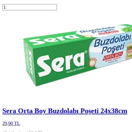
Sera Orta Boy Buzdolabı Poşeti 24x38cm
29,90 TL