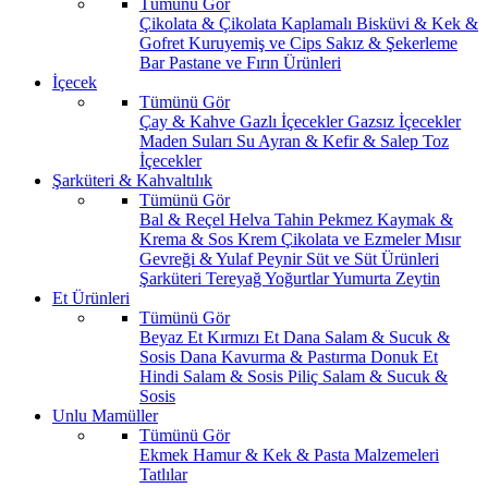
Tümünü Gör
Çikolata & Çikolata Kaplamalı
Bisküvi & Kek &
Gofret
Kuruyemiş ve Cips
Sakız & Şekerleme
Bar
Pastane ve Fırın Ürünleri
İçecek
Tümünü Gör
Çay & Kahve
Gazlı İçecekler
Gazsız İçecekler
Maden Suları
Su
Ayran & Kefir & Salep
Toz
İçecekler
Şarküteri & Kahvaltılık
Tümünü Gör
Bal & Reçel
Helva Tahin Pekmez
Kaymak &
Krema & Sos
Krem Çikolata ve Ezmeler
Mısır
Gevreği & Yulaf
Peynir
Süt ve Süt Ürünleri
Şarküteri
Tereyağ
Yoğurtlar
Yumurta
Zeytin
Et Ürünleri
Tümünü Gör
Beyaz Et
Kırmızı Et
Dana Salam & Sucuk &
Sosis
Dana Kavurma & Pastırma
Donuk Et
Hindi Salam & Sosis
Piliç Salam & Sucuk &
Sosis
Unlu Mamüller
Tümünü Gör
Ekmek
Hamur & Kek & Pasta Malzemeleri
Tatlılar