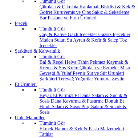
Tümünü Gör
Çikolata & Çikolata Kaplamalı
Bisküvi & Kek &
Gofret
Kuruyemiş ve Cips
Sakız & Şekerleme
Bar
Pastane ve Fırın Ürünleri
İçecek
Tümünü Gör
Çay & Kahve
Gazlı İçecekler
Gazsız İçecekler
Maden Suları
Su
Ayran & Kefir & Salep
Toz
İçecekler
Şarküteri & Kahvaltılık
Tümünü Gör
Bal & Reçel
Helva Tahin Pekmez
Kaymak &
Krema & Sos
Krem Çikolata ve Ezmeler
Mısır
Gevreği & Yulaf
Peynir
Süt ve Süt Ürünleri
Şarküteri
Tereyağ
Yoğurtlar
Yumurta
Zeytin
Et Ürünleri
Tümünü Gör
Beyaz Et
Kırmızı Et
Dana Salam & Sucuk &
Sosis
Dana Kavurma & Pastırma
Donuk Et
Hindi Salam & Sosis
Piliç Salam & Sucuk &
Sosis
Unlu Mamüller
Tümünü Gör
Ekmek
Hamur & Kek & Pasta Malzemeleri
Tatlılar