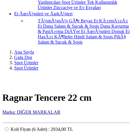
Yardımcıları
Spot Ürünler
Tek Kullanımlık
Ürünler
Züccaciye ve Ev Eşyaları
Et ÃœrÃ¼nleri ve ÅarkÃ¼teri
TÃ¼mÃ¼nÃ¼ GÃ¶r
Beyaz Et
KÄ±rmÄ±zÄ±
Et
Dana Salam & Sucuk & Sosis
Dana Kavurma
& PastÄ±rma
DiÄŸer Et ÃœrÃ¼nleri
Donuk Et
HazÄ±r KÃ¶fteler
Hindi Salam & Sosis
PiliÃ§
Salam & Sucuk & Sosis
Ana Sayfa
Gıda Dışı
Spot Ürünler
Spot Ürünler
Ragnar Tencere 22 cm
Marka: DİĞER MARKALAR
Koli Fiyatı
(6
Adet
) :
2934,00 TL