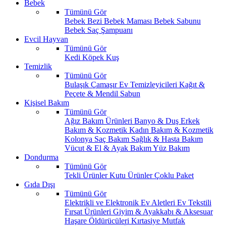
Bebek
Tümünü Gör
Bebek Bezi
Bebek Maması
Bebek Sabunu
Bebek Saç Şampuanı
Evcil Hayvan
Tümünü Gör
Kedi
Köpek
Kuş
Temizlik
Tümünü Gör
Bulaşık
Çamaşır
Ev Temizleyicileri
Kağıt &
Peçete & Mendil
Sabun
Kişisel Bakım
Tümünü Gör
Ağız Bakım Ürünleri
Banyo & Duş
Erkek
Bakım & Kozmetik
Kadın Bakım & Kozmetik
Kolonya
Saç Bakım
Sağlık & Hasta Bakım
Vücut & El & Ayak Bakım
Yüz Bakım
Dondurma
Tümünü Gör
Tekli Ürünler
Kutu Ürünler
Çoklu Paket
Gıda Dışı
Tümünü Gör
Elektrikli ve Elektronik Ev Aletleri
Ev Tekstili
Fırsat Ürünleri
Giyim & Ayakkabı & Aksesuar
Haşare Öldürücüleri
Kırtasiye
Mutfak