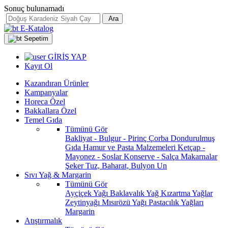
Sonuç bulunamadı
Ara
E-Katalog
Sepetim
GİRİŞ YAP
Kayıt Ol
Kazandıran Ürünler
Kampanyalar
Horeca Özel
Bakkallara Özel
Temel Gıda
Tümünü Gör
Bakliyat - Bulgur - Pirinç
Çorba
Dondurulmuş
Gıda
Hamur ve Pasta Malzemeleri
Ketçap -
Mayonez - Soslar
Konserve - Salça
Makarnalar
Şeker
Tuz, Baharat, Bulyon
Un
Sıvı Yağ & Margarin
Tümünü Gör
Ayçiçek Yağı
Baklavalık Yağ
Kızartma Yağlar
Zeytinyağı
Mısırözü Yağı
Pastacılık Yağları
Margarin
Atıştırmalık