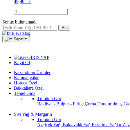
49,90 TL
Sonuç bulunamadı
Ara
E-Katalog
Sepetim
GİRİŞ YAP
Kayıt Ol
Kazandıran Ürünler
Kampanyalar
Horeca Özel
Bakkallara Özel
Temel Gıda
Tümünü Gör
Bakliyat - Bulgur - Pirinç
Çorba
Dondurulmuş Gı
Sıvı Yağ & Margarin
Tümünü Gör
Ayçiçek Yağı
Baklavalık Yağ
Kızartma Yağlar
Zey