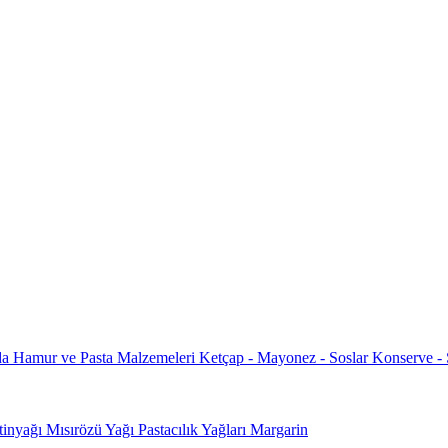
da
Hamur ve Pasta Malzemeleri
Ketçap - Mayonez - Soslar
Konserve -
tinyağı
Mısırözü Yağı
Pastacılık Yağları
Margarin