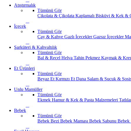
Atıştırmalık
Tümünü Gör
Çikolata & Çikolata Kaplamalı
Bisküvi & Kek & 
İçecek
Tümünü Gör
Çay & Kahve
Gazlı İçecekler
Gazsız İçecekler
Ma
Şarküteri & Kahvaltılık
Tümünü Gör
Bal & Reçel
Helva Tahin Pekmez
Kaymak & Kre
Et Ürünleri
Tümünü Gör
Beyaz Et
Kırmızı Et
Dana Salam & Sucuk & Sosi
Unlu Mamüller
Tümünü Gör
Ekmek
Hamur & Kek & Pasta Malzemeleri
Tatlıla
Bebek
Tümünü Gör
Bebek Bezi
Bebek Maması
Bebek Sabunu
Bebek 