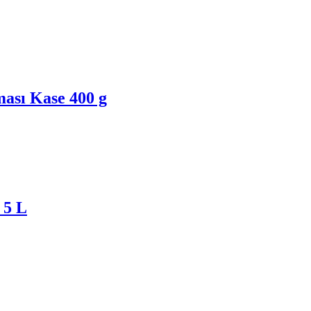
ası Kase 400 g
 5 L