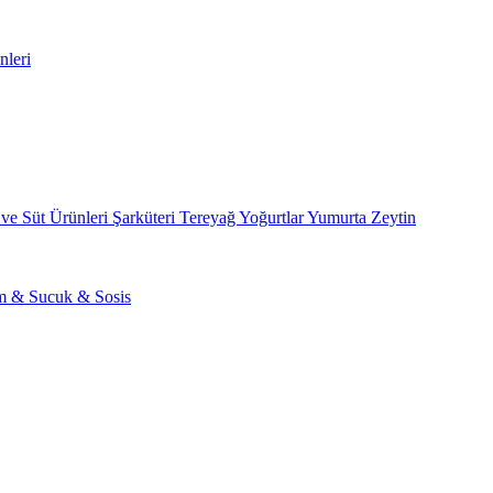
nleri
 ve Süt Ürünleri
Şarküteri
Tereyağ
Yoğurtlar
Yumurta
Zeytin
am & Sucuk & Sosis