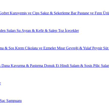
Gofret
Kuruyemiş ve Cips
Sakız & Şekerleme
Bar
Pastane ve Fırın Ürü
den Suları
Su
Ayran & Kefir & Salep
Toz İçecekler
ma & Sos
Krem Çikolata ve Ezmeler
Mısır Gevreği & Yulaf
Peynir
Süt
s
Dana Kavurma & Pastırma
Donuk Et
Hindi Salam & Sosis
Piliç Sal
r
Saç Şampuanı