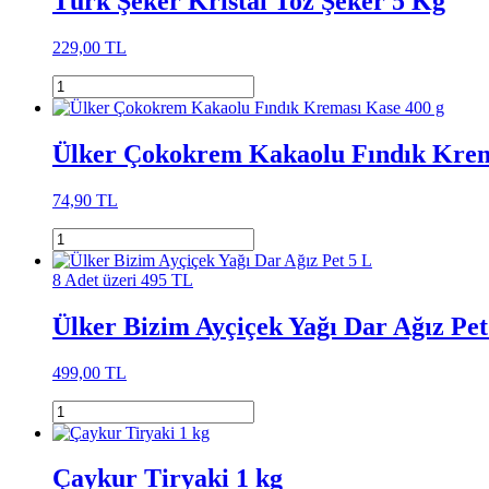
Türk Şeker Kristal Toz Şeker 5 Kg
229,00 TL
Ülker Çokokrem Kakaolu Fındık Krem
74,90 TL
8 Adet üzeri 495 TL
Ülker Bizim Ayçiçek Yağı Dar Ağız Pet
499,00 TL
Çaykur Tiryaki 1 kg