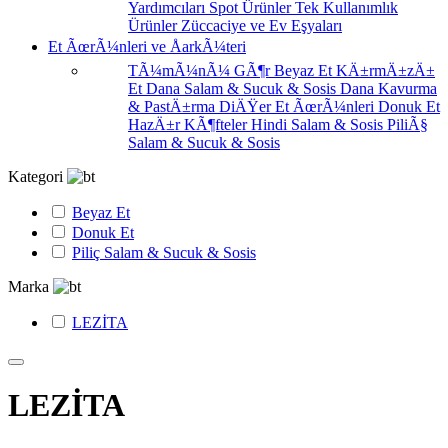
Yardımcıları
Spot Ürünler
Tek Kullanımlık
Ürünler
Züccaciye ve Ev Eşyaları
Et ÃœrÃ¼nleri ve ÅarkÃ¼teri
TÃ¼mÃ¼nÃ¼ GÃ¶r
Beyaz Et
KÄ±rmÄ±zÄ±
Et
Dana Salam & Sucuk & Sosis
Dana Kavurma
& PastÄ±rma
DiÄŸer Et ÃœrÃ¼nleri
Donuk Et
HazÄ±r KÃ¶fteler
Hindi Salam & Sosis
PiliÃ§
Salam & Sucuk & Sosis
Kategori
Beyaz Et
Donuk Et
Piliç Salam & Sucuk & Sosis
Marka
LEZİTA
LEZİTA