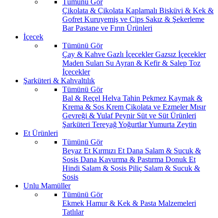
Tümünü Gör
Çikolata & Çikolata Kaplamalı
Bisküvi & Kek &
Gofret
Kuruyemiş ve Cips
Sakız & Şekerleme
Bar
Pastane ve Fırın Ürünleri
İçecek
Tümünü Gör
Çay & Kahve
Gazlı İçecekler
Gazsız İçecekler
Maden Suları
Su
Ayran & Kefir & Salep
Toz
İçecekler
Şarküteri & Kahvaltılık
Tümünü Gör
Bal & Reçel
Helva Tahin Pekmez
Kaymak &
Krema & Sos
Krem Çikolata ve Ezmeler
Mısır
Gevreği & Yulaf
Peynir
Süt ve Süt Ürünleri
Şarküteri
Tereyağ
Yoğurtlar
Yumurta
Zeytin
Et Ürünleri
Tümünü Gör
Beyaz Et
Kırmızı Et
Dana Salam & Sucuk &
Sosis
Dana Kavurma & Pastırma
Donuk Et
Hindi Salam & Sosis
Piliç Salam & Sucuk &
Sosis
Unlu Mamüller
Tümünü Gör
Ekmek
Hamur & Kek & Pasta Malzemeleri
Tatlılar