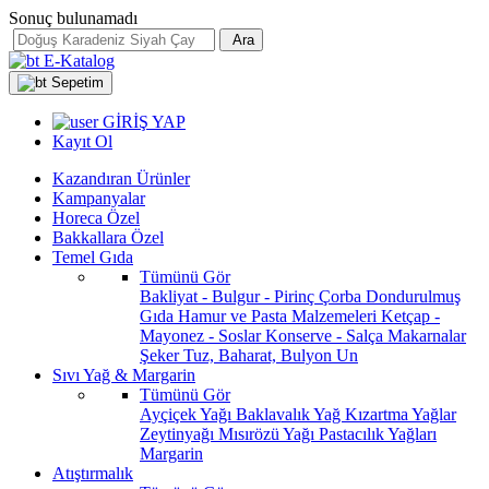
Sonuç bulunamadı
Ara
E-Katalog
Sepetim
GİRİŞ YAP
Kayıt Ol
Kazandıran Ürünler
Kampanyalar
Horeca Özel
Bakkallara Özel
Temel Gıda
Tümünü Gör
Bakliyat - Bulgur - Pirinç
Çorba
Dondurulmuş
Gıda
Hamur ve Pasta Malzemeleri
Ketçap -
Mayonez - Soslar
Konserve - Salça
Makarnalar
Şeker
Tuz, Baharat, Bulyon
Un
Sıvı Yağ & Margarin
Tümünü Gör
Ayçiçek Yağı
Baklavalık Yağ
Kızartma Yağlar
Zeytinyağı
Mısırözü Yağı
Pastacılık Yağları
Margarin
Atıştırmalık