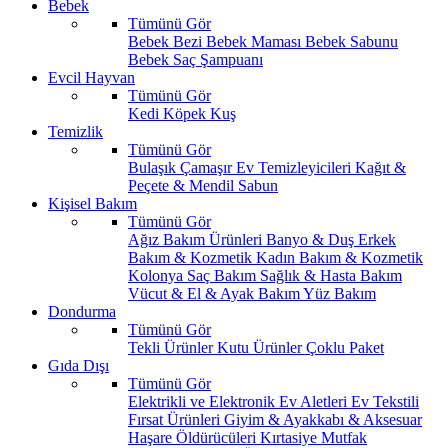
Bebek
Tümünü Gör
Bebek Bezi
Bebek Maması
Bebek Sabunu
Bebek Saç Şampuanı
Evcil Hayvan
Tümünü Gör
Kedi
Köpek
Kuş
Temizlik
Tümünü Gör
Bulaşık
Çamaşır
Ev Temizleyicileri
Kağıt &
Peçete & Mendil
Sabun
Kişisel Bakım
Tümünü Gör
Ağız Bakım Ürünleri
Banyo & Duş
Erkek
Bakım & Kozmetik
Kadın Bakım & Kozmetik
Kolonya
Saç Bakım
Sağlık & Hasta Bakım
Vücut & El & Ayak Bakım
Yüz Bakım
Dondurma
Tümünü Gör
Tekli Ürünler
Kutu Ürünler
Çoklu Paket
Gıda Dışı
Tümünü Gör
Elektrikli ve Elektronik Ev Aletleri
Ev Tekstili
Fırsat Ürünleri
Giyim & Ayakkabı & Aksesuar
Haşare Öldürücüleri
Kırtasiye
Mutfak