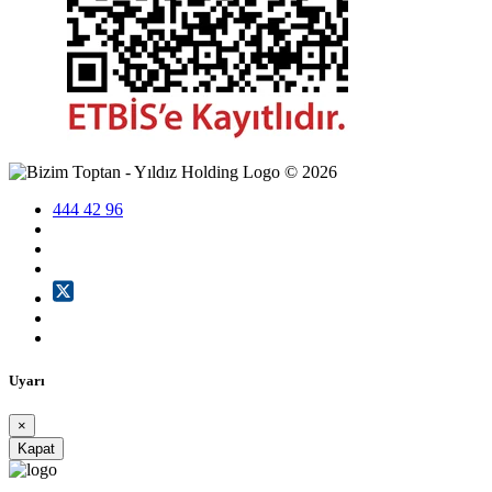
©
2026
444 42 96
Uyarı
×
Kapat