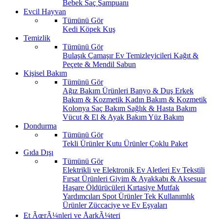
Bebek Saç Şampuanı
Evcil Hayvan
Tümünü Gör
Kedi
Köpek
Kuş
Temizlik
Tümünü Gör
Bulaşık
Çamaşır
Ev Temizleyicileri
Kağıt &
Peçete & Mendil
Sabun
Kişisel Bakım
Tümünü Gör
Ağız Bakım Ürünleri
Banyo & Duş
Erkek
Bakım & Kozmetik
Kadın Bakım & Kozmetik
Kolonya
Saç Bakım
Sağlık & Hasta Bakım
Vücut & El & Ayak Bakım
Yüz Bakım
Dondurma
Tümünü Gör
Tekli Ürünler
Kutu Ürünler
Çoklu Paket
Gıda Dışı
Tümünü Gör
Elektrikli ve Elektronik Ev Aletleri
Ev Tekstili
Fırsat Ürünleri
Giyim & Ayakkabı & Aksesuar
Haşare Öldürücüleri
Kırtasiye
Mutfak
Yardımcıları
Spot Ürünler
Tek Kullanımlık
Ürünler
Züccaciye ve Ev Eşyaları
Et ÃœrÃ¼nleri ve ÅarkÃ¼teri