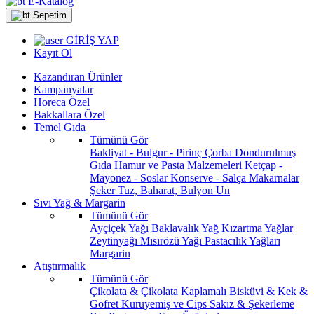
E-Katalog
Sepetim
GİRİŞ YAP
Kayıt Ol
Kazandıran Ürünler
Kampanyalar
Horeca Özel
Bakkallara Özel
Temel Gıda
Tümünü Gör
Bakliyat - Bulgur - Pirinç
Çorba
Dondurulmuş
Gıda
Hamur ve Pasta Malzemeleri
Ketçap -
Mayonez - Soslar
Konserve - Salça
Makarnalar
Şeker
Tuz, Baharat, Bulyon
Un
Sıvı Yağ & Margarin
Tümünü Gör
Ayçiçek Yağı
Baklavalık Yağ
Kızartma Yağlar
Zeytinyağı
Mısırözü Yağı
Pastacılık Yağları
Margarin
Atıştırmalık
Tümünü Gör
Çikolata & Çikolata Kaplamalı
Bisküvi & Kek &
Gofret
Kuruyemiş ve Cips
Sakız & Şekerleme