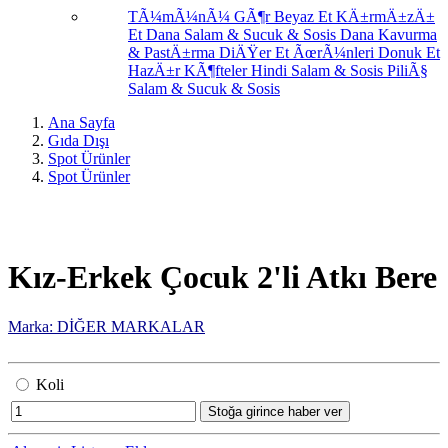
TÃ¼mÃ¼nÃ¼ GÃ¶r
Beyaz Et
KÄ±rmÄ±zÄ±
Et
Dana Salam & Sucuk & Sosis
Dana Kavurma
& PastÄ±rma
DiÄŸer Et ÃœrÃ¼nleri
Donuk Et
HazÄ±r KÃ¶fteler
Hindi Salam & Sosis
PiliÃ§
Salam & Sucuk & Sosis
Ana Sayfa
Gıda Dışı
Spot Ürünler
Spot Ürünler
Kız-Erkek Çocuk 2'li Atkı Bere
Marka: DİĞER MARKALAR
Koli
Stoğa girince haber ver