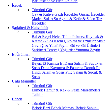
Bar
Pastane ve Fırın Ürünleri
İçecek
Tümünü Gör
Çay & Kahve
Gazlı İçecekler
Gazsız İçecekler
Maden Suları
Su
Ayran & Kefir & Salep
Toz
İçecekler
Şarküteri & Kahvaltılık
Tümünü Gör
Bal & Reçel
Helva Tahin Pekmez
Kaymak &
Krema & Sos
Krem Çikolata ve Ezmeler
Mısır
Gevreği & Yulaf
Peynir
Süt ve Süt Ürünleri
Şarküteri
Tereyağ
Yoğurtlar
Yumurta
Zeytin
Et Ürünleri
Tümünü Gör
Beyaz Et
Kırmızı Et
Dana Salam & Sucuk &
Sosis
Dana Kavurma & Pastırma
Donuk Et
Hindi Salam & Sosis
Piliç Salam & Sucuk &
Sosis
Unlu Mamüller
Tümünü Gör
Ekmek
Hamur & Kek & Pasta Malzemeleri
Tatlılar
Bebek
Tümünü Gör
Bebek Bezi
Bebek Maması
Bebek Sabunu