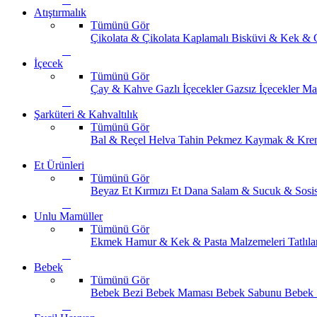
Atıştırmalık
Tümünü Gör
Çikolata & Çikolata Kaplamalı
Bisküvi & Kek & 
İçecek
Tümünü Gör
Çay & Kahve
Gazlı İçecekler
Gazsız İçecekler
Ma
Şarküteri & Kahvaltılık
Tümünü Gör
Bal & Reçel
Helva Tahin Pekmez
Kaymak & Kre
Et Ürünleri
Tümünü Gör
Beyaz Et
Kırmızı Et
Dana Salam & Sucuk & Sosi
Unlu Mamüller
Tümünü Gör
Ekmek
Hamur & Kek & Pasta Malzemeleri
Tatlıla
Bebek
Tümünü Gör
Bebek Bezi
Bebek Maması
Bebek Sabunu
Bebek 