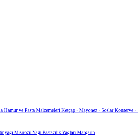
da
Hamur ve Pasta Malzemeleri
Ketçap - Mayonez - Soslar
Konserve -
tinyağı
Mısırözü Yağı
Pastacılık Yağları
Margarin