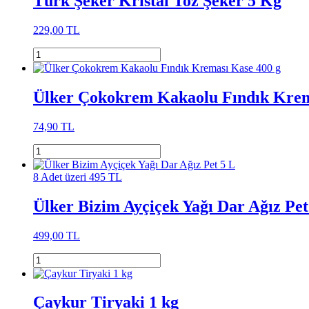
Türk Şeker Kristal Toz Şeker 5 Kg
229,00 TL
Ülker Çokokrem Kakaolu Fındık Krem
74,90 TL
8 Adet üzeri 495 TL
Ülker Bizim Ayçiçek Yağı Dar Ağız Pet
499,00 TL
Çaykur Tiryaki 1 kg