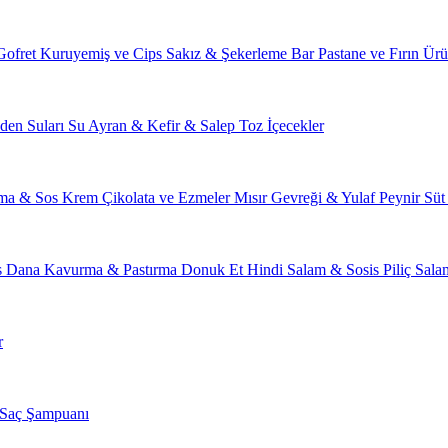
Gofret
Kuruyemiş ve Cips
Sakız & Şekerleme
Bar
Pastane ve Fırın Ürü
den Suları
Su
Ayran & Kefir & Salep
Toz İçecekler
ma & Sos
Krem Çikolata ve Ezmeler
Mısır Gevreği & Yulaf
Peynir
Süt
s
Dana Kavurma & Pastırma
Donuk Et
Hindi Salam & Sosis
Piliç Sal
r
Saç Şampuanı