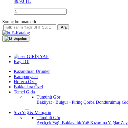
49,90 TL
Sonuç bulunamadı
Ara
E-Katalog
Sepetim
GİRİŞ YAP
Kayıt Ol
Kazandıran Ürünler
Kampanyalar
Horeca Özel
Bakkallara Özel
Temel Gıda
Tümünü Gör
Bakliyat - Bulgur - Pirinç
Çorba
Dondurulmuş Gı
Sıvı Yağ & Margarin
Tümünü Gör
Ayçiçek Yağı
Baklavalık Yağ
Kızartma Yağlar
Zey