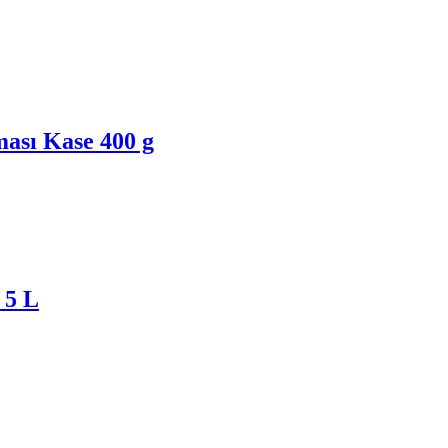
ası Kase 400 g
 5 L