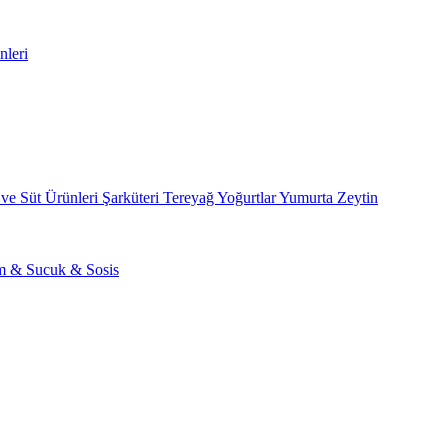
nleri
 ve Süt Ürünleri
Şarküteri
Tereyağ
Yoğurtlar
Yumurta
Zeytin
am & Sucuk & Sosis