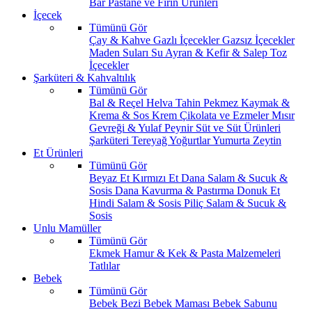
Bar
Pastane ve Fırın Ürünleri
İçecek
Tümünü Gör
Çay & Kahve
Gazlı İçecekler
Gazsız İçecekler
Maden Suları
Su
Ayran & Kefir & Salep
Toz
İçecekler
Şarküteri & Kahvaltılık
Tümünü Gör
Bal & Reçel
Helva Tahin Pekmez
Kaymak &
Krema & Sos
Krem Çikolata ve Ezmeler
Mısır
Gevreği & Yulaf
Peynir
Süt ve Süt Ürünleri
Şarküteri
Tereyağ
Yoğurtlar
Yumurta
Zeytin
Et Ürünleri
Tümünü Gör
Beyaz Et
Kırmızı Et
Dana Salam & Sucuk &
Sosis
Dana Kavurma & Pastırma
Donuk Et
Hindi Salam & Sosis
Piliç Salam & Sucuk &
Sosis
Unlu Mamüller
Tümünü Gör
Ekmek
Hamur & Kek & Pasta Malzemeleri
Tatlılar
Bebek
Tümünü Gör
Bebek Bezi
Bebek Maması
Bebek Sabunu