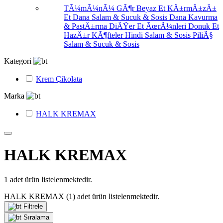
TÃ¼mÃ¼nÃ¼ GÃ¶r
Beyaz Et
KÄ±rmÄ±zÄ±
Et
Dana Salam & Sucuk & Sosis
Dana Kavurma
& PastÄ±rma
DiÄŸer Et ÃœrÃ¼nleri
Donuk Et
HazÄ±r KÃ¶fteler
Hindi Salam & Sosis
PiliÃ§
Salam & Sucuk & Sosis
Kategori
Krem Çikolata
Marka
HALK KREMAX
HALK KREMAX
1
adet ürün listelenmektedir.
HALK KREMAX
(1)
adet ürün listelenmektedir.
Filtrele
Sıralama