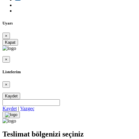
Uyarı
×
Kapat
×
Listelerim
×
Kaydet
Kaydet
|
Vazgeç
Teslimat bölgenizi seçiniz