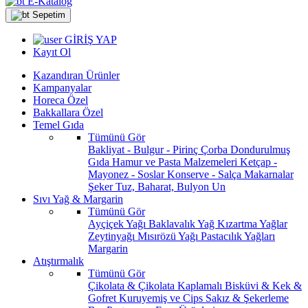
E-Katalog
Sepetim
GİRİŞ YAP
Kayıt Ol
Kazandıran Ürünler
Kampanyalar
Horeca Özel
Bakkallara Özel
Temel Gıda
Tümünü Gör
Bakliyat - Bulgur - Pirinç
Çorba
Dondurulmuş
Gıda
Hamur ve Pasta Malzemeleri
Ketçap -
Mayonez - Soslar
Konserve - Salça
Makarnalar
Şeker
Tuz, Baharat, Bulyon
Un
Sıvı Yağ & Margarin
Tümünü Gör
Ayçiçek Yağı
Baklavalık Yağ
Kızartma Yağlar
Zeytinyağı
Mısırözü Yağı
Pastacılık Yağları
Margarin
Atıştırmalık
Tümünü Gör
Çikolata & Çikolata Kaplamalı
Bisküvi & Kek &
Gofret
Kuruyemiş ve Cips
Sakız & Şekerleme