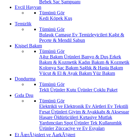
Bebek Saç Şampuanı
Evcil Hayvan
Tümünü Gör
Kedi
Köpek
Kuş
Temizlik
Tümünü Gör
Bulaşık
Çamaşır
Ev Temizleyicileri
Kağıt &
Peçete & Mendil
Sabun
Kişisel Bakım
Tümünü Gör
Ağız Bakım Ürünleri
Banyo & Duş
Erkek
Bakım & Kozmetik
Kadın Bakım & Kozmetik
Kolonya
Saç Bakım
Sağlık & Hasta Bakım
Vücut & El & Ayak Bakım
Yüz Bakım
Dondurma
Tümünü Gör
Tekli Ürünler
Kutu Ürünler
Çoklu Paket
Gıda Dışı
Tümünü Gör
Elektrikli ve Elektronik Ev Aletleri
Ev Tekstili
Fırsat Ürünleri
Giyim & Ayakkabı & Aksesuar
Haşare Öldürücüleri
Kırtasiye
Mutfak
Yardımcıları
Spot Ürünler
Tek Kullanımlık
Ürünler
Züccaciye ve Ev Eşyaları
Et ÃœrÃ¼nleri ve ÅarkÃ¼teri